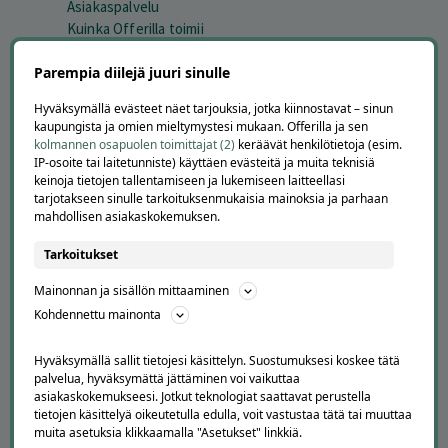
Asiakaspalvelu
Kuinka Offerilla toimii
Usein kysytyt kysymykset
Parempia diilejä juuri sinulle
Suosittele Offerillaa
Hyväksymällä evästeet näet tarjouksia, jotka kiinnostavat – sinun
TUTUSTU MEIHIN
kaupungista ja omien mieltymystesi mukaan. Offerilla ja sen
kolmannen osapuolen toimittajat (2)
keräävät henkilötietoja (esim.
Tietoa meistä
IP-osoite tai laitetunniste) käyttäen evästeitä ja muita teknisiä
Ajankohtaista
keinoja tietojen tallentamiseen ja lukemiseen laitteellasi
Tilaa uutiskirje
tarjotakseen sinulle tarkoituksenmukaisia mainoksia ja parhaan
Avoimet työpaikat
mahdollisen asiakaskokemuksen.
Offerilla mediassa
Tarkoitukset
YRITYKSILLE
Mainonnan ja sisällön mittaaminen
Markkinoi Offerillassa
Kohdennettu mainonta
Vaikuttajayhteistyö
Partneriportaali
Hyväksymällä sallit tietojesi käsittelyn. Suostumuksesi koskee tätä
palvelua, hyväksymättä jättäminen voi vaikuttaa
asiakaskokemukseesi. Jotkut teknologiat saattavat perustella
LATAA APPI
tietojen käsittelyä oikeutetulla edulla, voit vastustaa tätä tai muuttaa
muita asetuksia klikkaamalla "Asetukset" linkkiä.