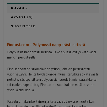
KUVAUS
ARVIOT (0)
SUOSITTELE
Findust.com – Pölypussit näppärästi netistä
Pölypussit näppärästi netistä. Oikea pussi löytyy kätevästi
merkin perusteella.
Findust.com on suomalainen yritys, joka on perustettu
vuonna 1999. Heiltä löydät kaikki imurisi tarvikkeet kätevästi
netistä. Etsitpä sitten pölypussia, suodattimia, suulakkeita
tai tuoksukapseleita, Findustilta saat kaiken mitä tarvitset
yhdellä tilauksella.
Palvelu on yksinkertainen ja kätevä: et tarvitse muuta kuin
imurisi merkin ja mallin, niin löydät helposti juuri oikeat