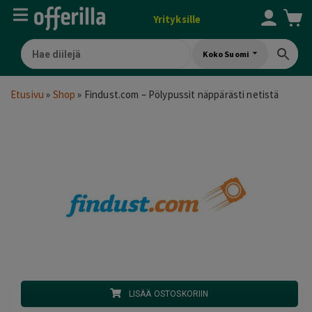
Yrityksille
Koko Suomi
Etusivu
»
Shop
»
Findust.com – Pölypussit näppärästi netistä
LISÄÄ OSTOSKORIIN