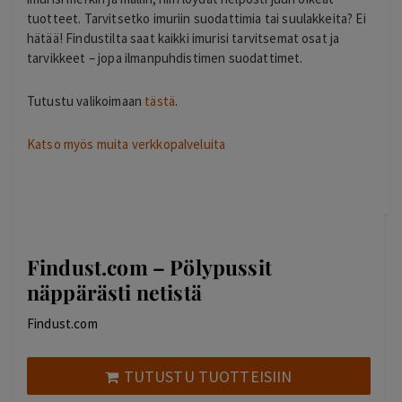
tuotteet. Tarvitsetko imuriin suodattimia tai suulakkeita? Ei
hätää! Findustilta saat kaikki imurisi tarvitsemat osat ja
tarvikkeet – jopa ilmanpuhdistimen suodattimet.
Tutustu valikoimaan
tästä
.
Katso myös muita verkkopalveluita
Findust.com – Pölypussit
näppärästi netistä
Findust.com
TUTUSTU TUOTTEISIIN