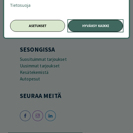
Tietosuoja
ASETUKSET
HYVÄKSY KAIKKI
SESONGISSA
Suosituimmat tarjoukset
Uusimmat tarjoukset
Kesätekemistä
Autopesut
SEURAA MEITÄ