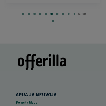
Page
6
6 / 60
of
60
APUA JA NEUVOJA
Peruuta tilaus