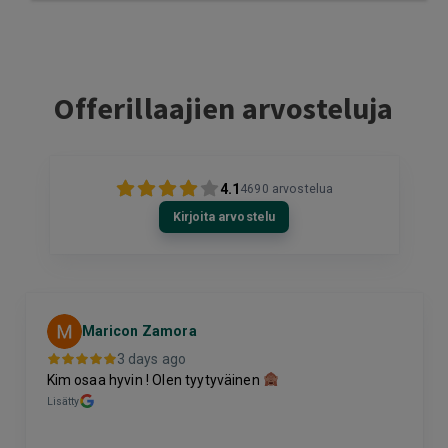
Offerillaajien arvosteluja
4.1
4690
arvostelua
Kirjoita arvostelu
Maricon Zamora
3 days ago
Kim osaa hyvin ! Olen tyytyväinen
Lisätty