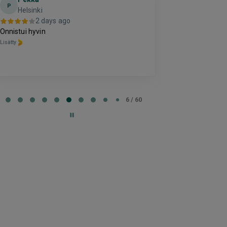
El
E
P
Helsinki
2 da
2 days ago
Hyvä
Onnistui hyvin
Lisätty
Lisätty
e
6 / 60