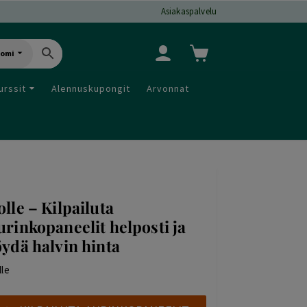
Asiakaspalvelu
uomi
urssit
Alennuskupongit
Arvonnat
olle – Kilpailuta
urinkopaneelit helposti ja
öydä halvin hinta
lle