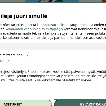
lejä juuri sinulle
t näet tarjouksia, jotka kiinnostavat – sinun kaupungista ja omien 
 sen
kolmannen osapuolen toimittajat (2)
keräävät henkilötietoja (esi
n evästeitä ja muita teknisiä keinoja tietojen tallentamiseen ja luke
 tarkoituksenmukaisia mainoksia ja parhaan mahdollisen asiakask
ön mittaaminen
ta
ietojesi käsittelyn. Suostumuksesi koskee tätä palvelua, hyväksymät
mukseesi. Jotkut teknologiat saattavat perustella tietojen käsittelyä
ai muuttaa muita asetuksia klikkaamalla "Asetukset" linkkiä.
TTELE
osti ja löydä halvin hinta
ASETUKSET
HYVÄKSY KAIKK