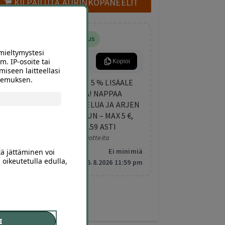
KILPAILUTA AURINKOPANEELIT
5% LISÄALENNUS
mieltymystesi
ARKIETU
m. IP-osoite tai
Kopioi
miseen laitteellasi
okemuksen.
KESKIVIIKON LISÄETU: 5 % LISÄALE
KAIKISTA DIILEISTÄ! NAPPAA
TEKEMISTÄ, HEMMOTTELUA JA ARJEN
PIRISTYSTÄ ELOKUUHUN – MAX 5 €,
VOIMASSA KLO 23.59 ASTI
Koskee valittuja tuotteita
Minimitilaus:
Ei minimiä
tä jättäminen voi
 oikeutetulla edulla,
Vanhentuu:
6.8.2026 11:59 pm
I