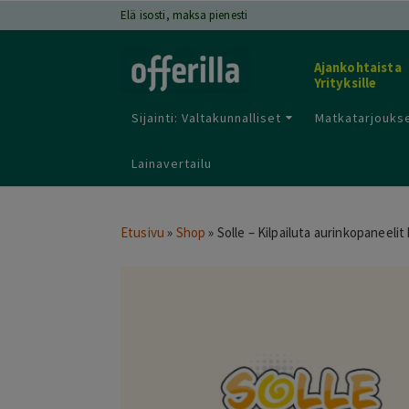
Elä isosti, maksa pienesti
Ajankohtaista
Yrityksille
Sijainti: Valtakunnalliset
Matkatarjoukse
Lainavertailu
Etusivu
»
Shop
»
Solle – Kilpailuta aurinkopaneelit 