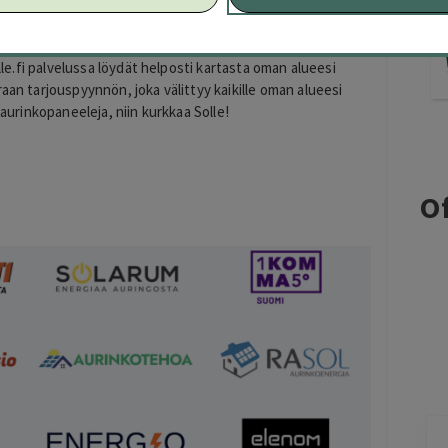
ötarjouksia!
Solle.fi
on Suomen johtava ja nimenomaan
 Solle on kilpailuttanut jo vuodesta 2023 lähtien yli 3 500
eelit. Löydät palvelusta yli 60 yritystä ympäri Suomen,
olle.fi palvelussa löydät helposti kartasta oman alueesi
aan tarjouspyynnön, joka välittyy kaikille oman alueesi
 aurinkopaneeleja, niin kurkkaa Solle!
Of