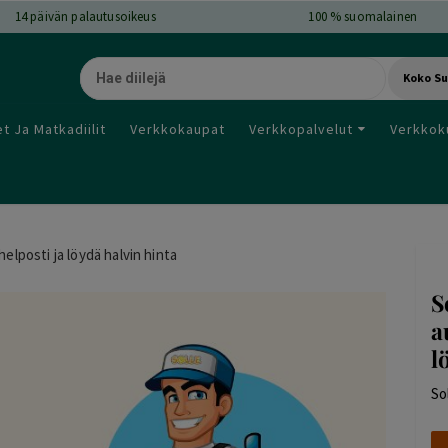
14
päivän palautusoikeus
100 % suomalainen
Koko S
t Ja Matkadiilit
Verkkokaupat
Verkkopalvelut
Verkkok
helposti ja löydä halvin hinta
S
a
l
So