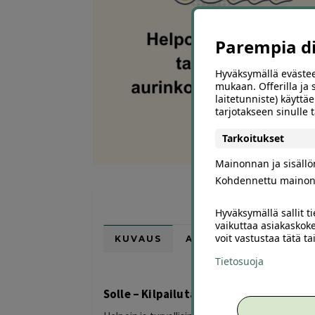
Parempia dii
Hyväksymällä evästee
mukaan. Offerilla ja
laitetunniste) käyttäe
tarjotakseen sinulle
Tarkoitukset
Mainonnan ja sisäll
Kohdennettu mainon
Hyväksymällä sallit t
vaikuttaa asiakaskoke
voit vastustaa tätä t
KUVAUS
ARVIOT (0)
SUOSI
Tietosuoja
Solle – Kilpailuta aurinkopaneelit help