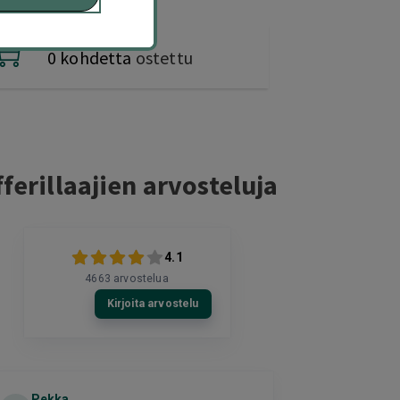
0 kohdetta
ostettu
ferillaajien arvosteluja
4.1
4663
arvostelua
Kirjoita arvostelu
Pekka