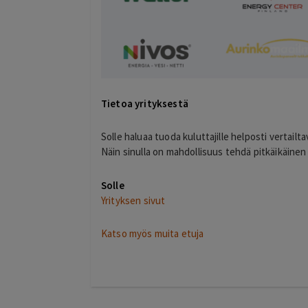
E
Helsinki
o
21 hours ago
llinen hinta
Kaikki meni ihan nappiin! Suosittelen!
Lisätty
Tietoa yrityksestä
Solle haluaa tuoda kuluttajille helposti vertailtav
Näin sinulla on mahdollisuus tehdä pitkäikäinen 
Solle
Yrityksen sivut
Katso myös muita etuja