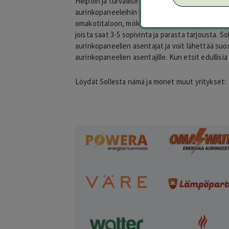
Helpoin ja turvallisin tapa vertailla aurinkosähk
aurinkopaneeleihin keskittyvä kilpailutuspalvelu.
omakotitaloon, mökkiin ja yritykseen aurinkopan
joista saat 3-5 sopivinta ja parasta tarjousta. S
aurinkopaneelien asentajat ja voit lähettää suor
aurinkopaneelien asentajille. Kun etsit edullisia
Löydät Sollesta nämä ja monet muut yritykset:
Eija