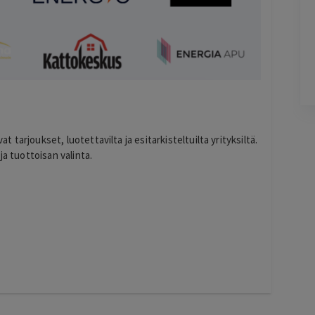
Terho Tiilikainen
2 days ago
Kohtuuhintainen ja keskeisellä paikalla
oleva majoitus. Aamiainen ihan hyvää
perussettii.
Lisätty
Pag
6
at tarjoukset, luotettavilta ja esitarkisteltuilta yrityksiltä.
of
ja tuottoisan valinta.
60