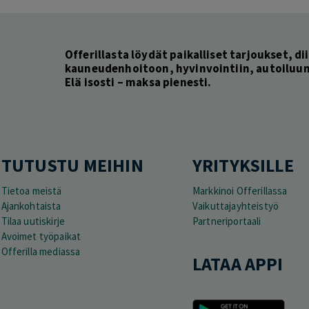
Offerillasta löydät paikalliset tarjoukset, dii
kauneudenhoitoon, hyvinvointiin, autoiluun 
Elä isosti – maksa pienesti.
TUTUSTU MEIHIN
YRITYKSILLE
Tietoa meistä
Markkinoi Offerillassa
Ajankohtaista
Vaikuttajayhteistyö
Tilaa uutiskirje
Partneriportaali
Avoimet työpaikat
Offerilla mediassa
LATAA APPI