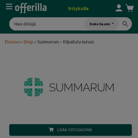
Yrityksille
Koko Suomi
Etusivu
»
Shop
»
Summarum – Kilpailuta lainasi
LISÄÄ OSTOSKORIIN