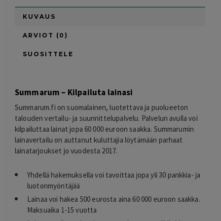
KUVAUS
ARVIOT (0)
SUOSITTELE
Summarum – Kilpailuta lainasi
Summarum.fi on suomalainen, luotettava ja puolueeton
talouden vertailu- ja suunnittelupalvelu. Palvelun avulla voi
kilpailuttaa lainat jopa 60 000 euroon saakka. Summarumin
lainavertailu on auttanut kuluttajia löytämään parhaat
lainatarjoukset jo vuodesta 2017.
Yhdellä hakemuksella voi tavoittaa jopa yli 30 pankkia- ja
luotonmyöntäjää
Lainaa voi hakea 500 eurosta aina 60 000 euroon saakka.
Maksuaika 1-15 vuotta