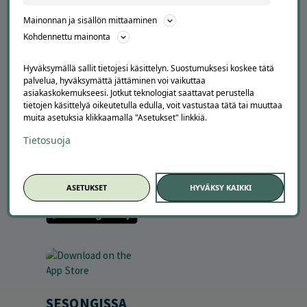
Tilaa uutiskirje
Mainonnan ja sisällön mittaaminen
Avoimet työpaikat
Kohdennettu mainonta
Offerilla mediassa
Hyväksymällä sallit tietojesi käsittelyn. Suostumuksesi koskee tätä
YRITYKSILLE
palvelua, hyväksymättä jättäminen voi vaikuttaa
asiakaskokemukseesi. Jotkut teknologiat saattavat perustella
Markkinoi Offerillassa
tietojen käsittelyä oikeutetulla edulla, voit vastustaa tätä tai muuttaa
Vaikuttajayhteistyö
muita asetuksia klikkaamalla "Asetukset" linkkiä.
Partneriportaali
Tietosuoja
LATAA APPI
ASETUKSET
HYVÄKSY KAIKKI
SESONGISSA