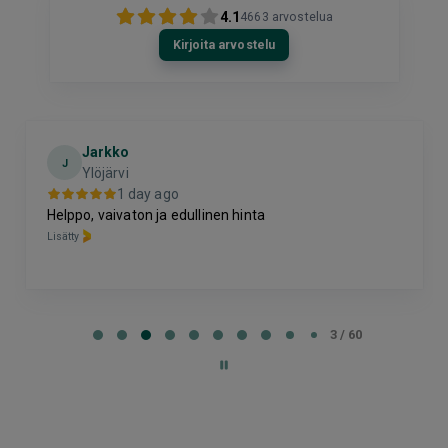
4.1
4663
arvostelua
Kirjoita arvostelu
Jarkko
J
Ylöjärvi
1 day ago
Helppo, vaivaton ja edullinen hinta
Lisätty
Page
3
3 / 60
of
60