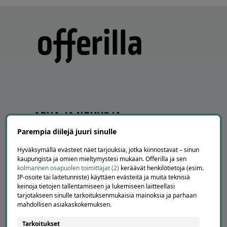
APUA JA NEUVOJA
Parempia diilejä juuri sinulle
Peruuta tilaus
Asiakaspalvelu
Hyväksymällä evästeet näet tarjouksia, jotka kiinnostavat – sinun
Kuinka Offerilla toimii
kaupungista ja omien mieltymystesi mukaan. Offerilla ja sen
Usein kysytyt kysymykset
kolmannen osapuolen toimittajat (2)
keräävät henkilötietoja (esim.
Suosittele Offerillaa
IP-osoite tai laitetunniste) käyttäen evästeitä ja muita teknisiä
keinoja tietojen tallentamiseen ja lukemiseen laitteellasi
tarjotakseen sinulle tarkoituksenmukaisia mainoksia ja parhaan
TUTUSTU MEIHIN
mahdollisen asiakaskokemuksen.
Tietoa meistä
Tarkoitukset
Ajankohtaista