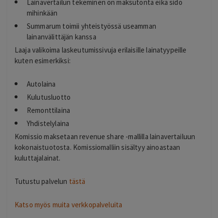
Lainavertailun tekeminen on maksutonta eikä sido
mihinkään
Summarum toimii yhteistyössä useamman
lainanvälittäjän kanssa
Laaja valikoima laskeutumissivuja erilaisille lainatyypeille
kuten esimerkiksi:
Autolaina
Kulutusluotto
Remonttilaina
Yhdistelylaina
Komissio maksetaan revenue share -mallilla lainavertailuun
kokonaistuotosta. Komissiomalliin sisältyy ainoastaan
kuluttajalainat.
Tutustu palvelun
tästä
Katso myös muita verkkopalveluita