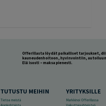
Offerillasta löydät paikalliset tarjoukset, dii
kauneudenhoitoon, hyvinvointiin, autoiluun 
Elä isosti – maksa pienesti.
TUTUSTU MEIHIN
YRITYKSILLE
Tietoa meistä
Markkinoi Offerillassa
Ajankohtaista
Vaikuttajayhteistyö