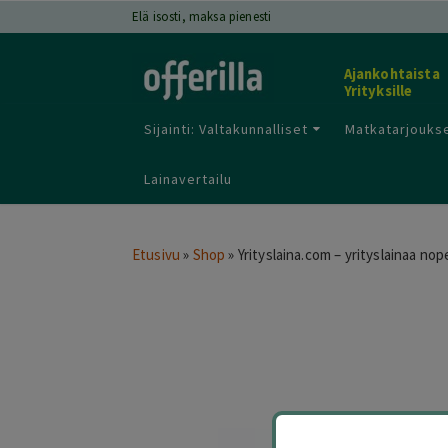
Elä isosti, maksa pienesti
Ajankohtaista
Yrityksille
Sijainti: Valtakunnalliset
Matkatarjoukse
Lainavertailu
Etusivu
»
Shop
»
Yrityslaina.com – yrityslainaa nop