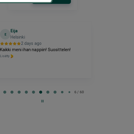
Eija
Terho Tii
E
Helsinki
3 da
2 days ago
Kohtuuhintainen
Kaikki meni ihan nappiin! Suosittelen!
oleva majoitus
Lisätty
perussettii.
Lisätty
e
6 / 60