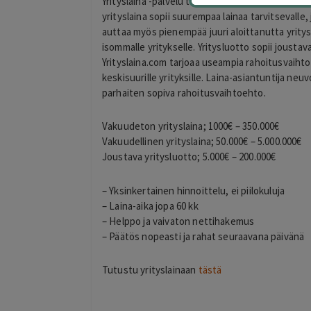
Yrityslaina -palvelu tarjoaa parhaat rahoitusva
yrityslaina sopii suurempaa lainaa tarvitsevalle,
auttaa myös pienempää juuri aloittanutta yrity
isommalle yritykselle. Yritysluotto sopii joustav
Yrityslaina.com tarjoaa useampia rahoitusvaihtoe
timo
keskisuurille yrityksille. Laina-asiantuntija n
T
helsinki
parhaiten sopiva rahoitusvaihtoehto.
2 days ago
kiitos hienosti toimi
Vakuudeton yrityslaina; 1000€ – 350.000€
Lisätty
Vakuudellinen yrityslaina; 50.000€ – 5.000.000€
Joustava yritysluotto; 5.000€ – 200.000€
– Yksinkertainen hinnoittelu, ei piilokuluja
– Laina-aika jopa 60 kk
– Helppo ja vaivaton nettihakemus
– Päätös nopeasti ja rahat seuraavana päivänä
Tutustu yrityslainaan
tästä