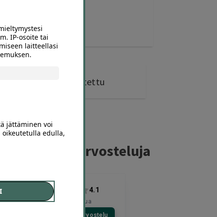
mieltymystesi
m. IP-osoite tai
miseen laitteellasi
okemuksen.
0 kohdetta
ostettu
tä jättäminen voi
 oikeutetulla edulla,
ferillaajien arvosteluja
4.1
I
4671
arvostelua
Kirjoita arvostelu