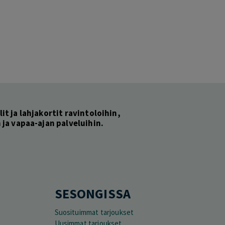
lit ja lahjakortit ravintoloihin,
ja vapaa-ajan palveluihin.
SESONGISSA
Suosituimmat tarjoukset
Uusimmat tarjoukset