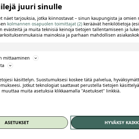
lejä juuri sinulle
t näet tarjouksia, jotka kiinnostavat – sinun kaupungista ja omien 
 sen
kolmannen osapuolen toimittajat (2)
keräävät henkilötietoja (esi
n evästeitä ja muita teknisiä keinoja tietojen tallentamiseen ja luke
 tarkoituksenmukaisia mainoksia ja parhaan mahdollisen asiakask
ön mittaaminen
ta
ietojesi käsittelyn. Suostumuksesi koskee tätä palvelua, hyväksymät
mukseesi. Jotkut teknologiat saattavat perustella tietojen käsittelyä
ai muuttaa muita asetuksia klikkaamalla "Asetukset" linkkiä.
Of
TTELE
ASETUKSET
HYVÄKSY KAIKK
i