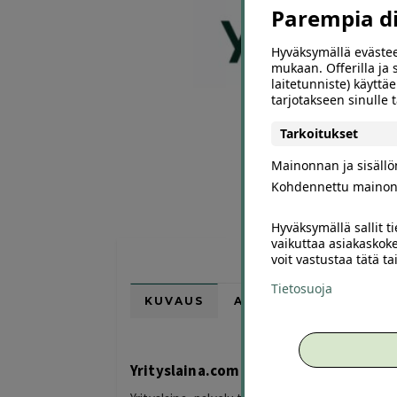
Parempia dii
Hyväksymällä evästee
mukaan. Offerilla ja
laitetunniste) käyttäe
tarjotakseen sinulle
Tarkoitukset
Mainonnan ja sisäll
Kohdennettu mainon
Hyväksymällä sallit t
vaikuttaa asiakaskoke
voit vastustaa tätä t
Tietosuoja
KUVAUS
ARVIOT (0)
SUOSI
Yrityslaina.com – yrityslainaa nopeast