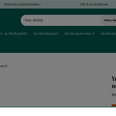
14
päivän palautusoikeus
100 % suomalainen
Koko S
t Ja Matkadiilit
Verkkokaupat
Verkkopalvelut
Verkkok
easti
Y
n
Yr