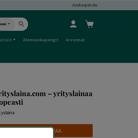
Asiakaspalvelu
uomi
urssit
Alennuskupongit
Arvonnat
rityslaina.com – yrityslainaa
opeasti
ityslaina
HAE LAINAA