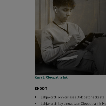
Kuvat: Cleopatra Ink
EHDOT
Lahjakortti on voimassa 3 kk ostohetkestä
Lahjakortti käy ainoastaan Cleopatra Ink Hel