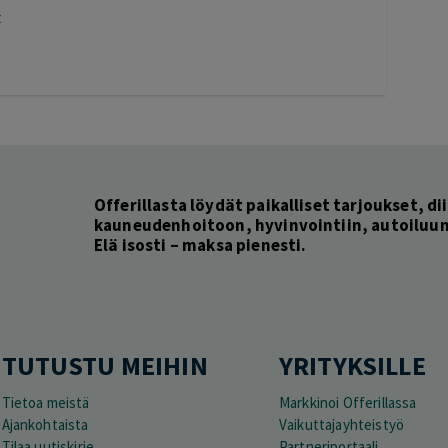
t
Offerillasta löydät paikalliset tarjoukset, dii
kauneudenhoitoon, hyvinvointiin, autoiluun 
Elä isosti – maksa pienesti.
TUTUSTU MEIHIN
YRITYKSILLE
Tietoa meistä
Markkinoi Offerillassa
Ajankohtaista
Vaikuttajayhteistyö
Tilaa uutiskirje
Partneriportaali