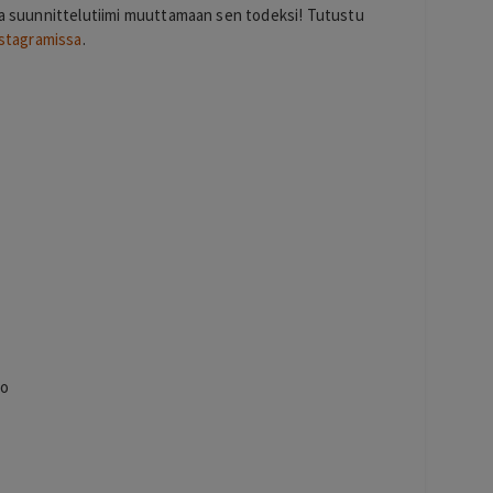
eva suunnittelutiimi muuttamaan sen todeksi! Tutustu
stagramissa
.
io