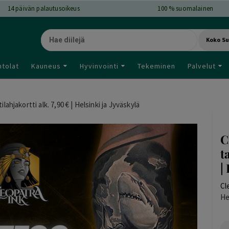
14
päivän palautusoikeus
100 % suomalainen
Koko S
ntolat
Kauneus
Hyvinvointi
Tekeminen
Palvelut
lahjakortti alk. 7,90 € | Helsinki ja Jyväskylä
C
t
|
Cl
He