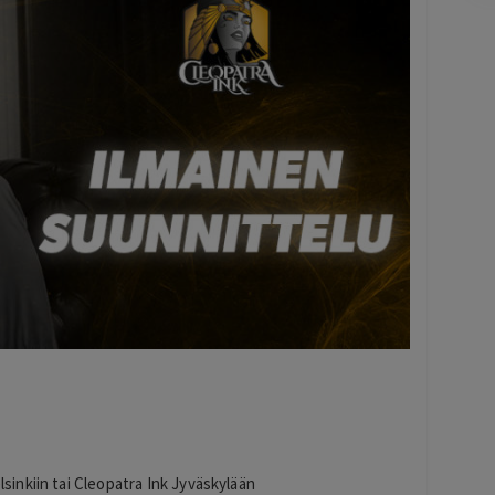
Pag
6
of
60
sinkiin tai Cleopatra Ink Jyväskylään