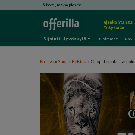
Elä isosti, maksa pienesti
Ajankohtaista
Yrityksille
Sijainti: Jyväskylä
Uusimmat
Ravi
Etusivu
»
Shop
»
Helsinki
»
Cleopatra Ink – tatuointi