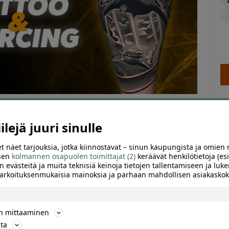
lejä juuri sinulle
t näet tarjouksia, jotka kiinnostavat – sinun kaupungista ja omien 
ARVIOT (0)
SUOSITTELE
 sen
kolmannen osapuolen toimittajat (2)
keräävät henkilötietoja (esi
n evästeitä ja muita teknisiä keinoja tietojen tallentamiseen ja luke
 tarkoituksenmukaisia mainoksia ja parhaan mahdollisen asiakask
 200 €:n tatuointiin tai 100 € etua vähintään 400 €:n
 käytä se Cleopatra Inkin Helsingin tai Jyväskylän studiossa.
ön mittaaminen
ta