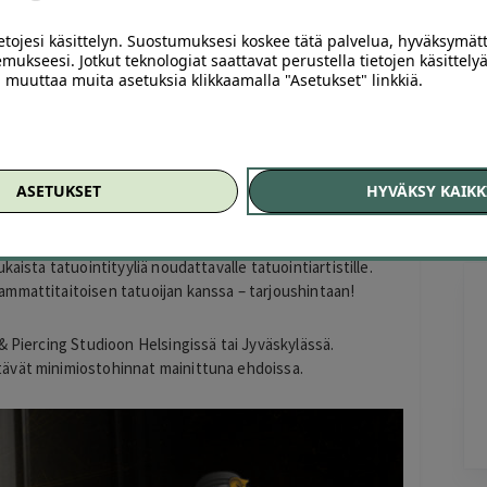
atuointiin Helsingissä tai Jyväskylässä
Of
ietojesi käsittelyn. Suostumuksesi koskee tätä palvelua, hyväksymät
mukseesi. Jotkut teknologiat saattavat perustella tietojen käsittelyä
ai muuttaa muita asetuksia klikkaamalla "Asetukset" linkkiä.
nin ottamista? Nyt jos koskaan on täydellinen tilaisuus
aa sinulle nyt oivallisen tilaisuuden hankkia tatuointi
ASETUKSET
HYVÄKSY KAIKK
on joko 50 €:n arvoinen tai 100 €:n arvoinen Cleopatra Ink
i koon, värien ja vaativuustason mukaisesti. Tatuointi
aan kanssa toiveitasi kuunnellen. Ilmaisen tatuoinnin
aista tatuointityyliä noudattavalle tatuointiartistille.
mmattitaitoisen tatuoijan kanssa – tarjoushintaan!
Maria Kujala
1 day ago
& Piercing Studioon Helsingissä tai Jyväskylässä.
Hyvä hintalaatu suhde, suositukset.
ävät minimiostohinnat mainittuna ehdoissa.
Lisätty