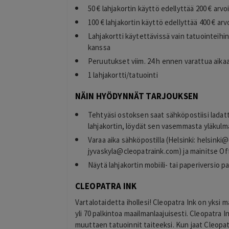
50 € lahjakortin käyttö edellyttää 200 € arv
100 € lahjakortin käyttö edellyttää 400 € ar
Lahjakortti käytettävissä vain tatuointeihin
kanssa
Peruutukset viim. 24 h ennen varattua aika
1 lahjakortti/tatuointi
NÄIN HYÖDYNNÄT TARJOUKSEN
Tehtyäsi ostoksen saat sähköpostiisi ladat
lahjakortin, löydät sen vasemmasta yläkulma
Varaa aika sähköpostilla (Helsinki:
helsinki@
jyvaskyla@cleopatraink.com
) ja mainitse O
Näytä lahjakortin mobiili- tai paperiversio pa
CLEOPATRA INK
Vartalotaidetta ihollesi! Cleopatra Ink on yksi ma
yli 70 palkintoa maailmanlaajuisesti. Cleopatra I
muuttaen tatuoinnit taiteeksi. Kun jaat Cleopa