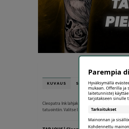
Parempia dii
Hyväksymällä evästee
KUVAUS
SIJAINTI KARTALLA
mukaan. Offerilla ja
laitetunniste) käyttäe
tarjotakseen sinulle
Cleopatra Ink lahjakortti tuo 50 € etua vähintään
Tarkoitukset
tatuointiin. Valitse lahjakortti alk. 7,90 €:lla ja
Mainonnan ja sisäll
Kohdennettu mainon