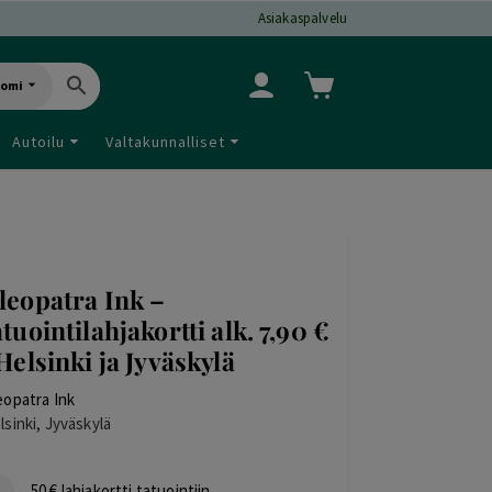
Asiakaspalvelu
uomi
Autoilu
Valtakunnalliset
leopatra Ink –
atuointilahjakortti alk. 7,90 €
 Helsinki ja Jyväskylä
eopatra Ink
lsinki, Jyväskylä
50 € lahjakortti tatuointiin