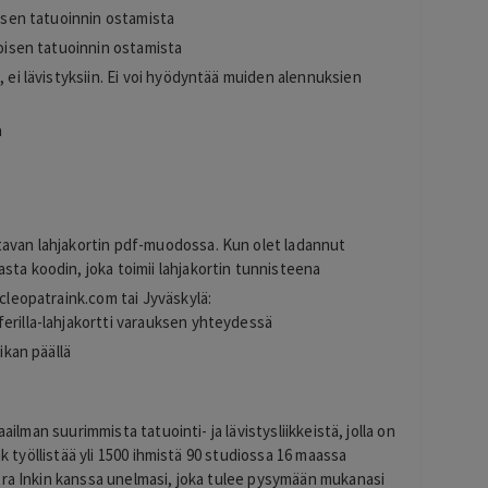
oisen tatuoinnin ostamista
voisen tatuoinnin ostamista
, ei lävistyksiin. Ei voi hyödyntää muiden alennuksien
a
tavan lahjakortin pdf-muodossa. Kun olet ladannut
sta koodin, joka toimii lahjakortin tunnisteena
cleopatraink.com
tai Jyväskylä:
fferilla-lahjakortti varauksen yhteydessä
ikan päällä
ailman suurimmista tatuointi- ja lävistysliikkeistä, jolla on
nk työllistää yli 1500 ihmistä 90 studiossa 16 maassa
tra Inkin kanssa unelmasi, joka tulee pysymään mukanasi