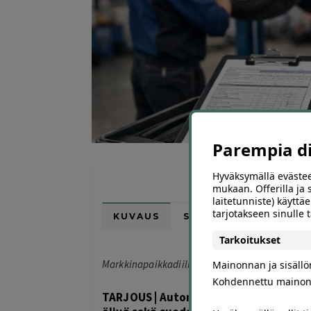
Parempia dii
Hyväksymällä evästee
mukaan. Offerilla ja
laitetunniste) käyttäe
tarjotakseen sinulle
KUVAUS
SIJAINTI KARTALLA
Tarkoitukset
Markkinapaikkadiili*
Mainonnan ja sisäll
Kohdennettu mainon
TARJOUS | Auton tarkastushuolto sis. 4.