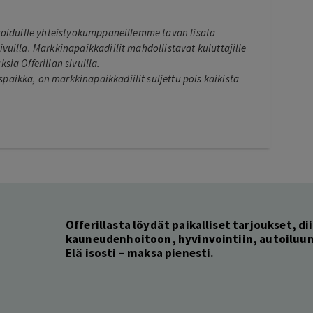
ikoiduille yhteistyökumppaneillemme tavan lisätä
ivuilla. Markkinapaikkadiilit mahdollistavat kuluttajille
sia Offerillan sivuilla.
paikka, on markkinapaikkadiilit suljettu pois kaikista
Offerillasta löydät paikalliset tarjoukset, dii
kauneudenhoitoon, hyvinvointiin, autoiluun 
Elä isosti – maksa pienesti.