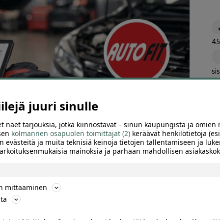
4.
si
lejä juuri sinulle
t näet tarjouksia, jotka kiinnostavat – sinun kaupungista ja omien 
 sen
kolmannen osapuolen toimittajat (2)
keräävät henkilötietoja (esi
n evästeitä ja muita teknisiä keinoja tietojen tallentamiseen ja luke
 tarkoituksenmukaisia mainoksia ja parhaan mahdollisen asiakask
ARVIOT (0)
SUOSITTELE
ön mittaaminen
ta
5l öljyä tai laajatarkastushuolto sis. 4.5l