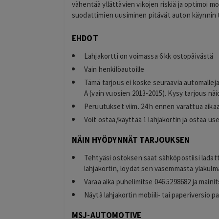
inä alennuksen
vähentää yllättävien vikojen riskiä ja optimoi m
Lisätty
i, että alennus oli jo
suodattimien uusiminen pitävät auton käynnin 
EHDOT
Lahjakortti on voimassa 6 kk ostopäivästä
Vain henkilöautoille
Tämä tarjous ei koske seuraavia automalleja:
A (vain vuosien 2013-2015). Kysy tarjous nä
Peruutukset viim. 24 h ennen varattua aika
Voit ostaa/käyttää 1 lahjakortin ja ostaa u
NÄIN HYÖDYNNÄT TARJOUKSEN
Tehtyäsi ostoksen saat sähköpostiisi ladat
lahjakortin, löydät sen vasemmasta yläkulma
Varaa aika puhelimitse 046 5298682 ja maini
Näytä lahjakortin mobiili- tai paperiversio pa
MSJ-AUTOMOTIVE