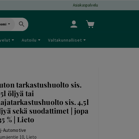
Asiakaspalvelu
uomi
velut
Autoilu
Valtakunnalliset
uton tarkastushuolto sis.
,5l öljyä tai
aajatarkastushuolto sis. 4,5l
ljyä sekä suodattimet | jopa
35 % | Lieto
j-Automotive
umäentie 10, Lieto