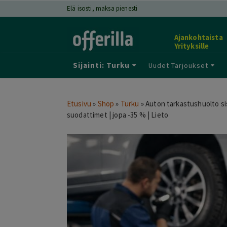
Elä isosti, maksa pienesti
Ajankohtaista
Yrityksille
Sijainti: Turku
Uudet Tarjoukset
Etusivu
»
Shop
»
Turku
»
Auton tarkastushuolto sis. 
suodattimet | jopa -35 % | Lieto