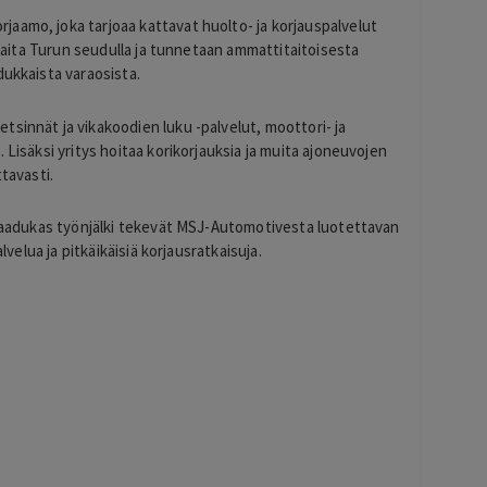
jaamo, joka tarjoaa kattavat huolto- ja korjauspalvelut
akkaita Turun seudulla ja tunnetaan ammattitaitoisesta
dukkaista varaosista.
sinnät ja vikakoodien luku -palvelut, moottori- ja
 Lisäksi yritys hoitaa korikorjauksia ja muita ajoneuvojen
tavasti.
a laadukas työnjälki tekevät MSJ-Automotivesta luotettavan
lvelua ja pitkäikäisiä korjausratkaisuja.