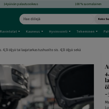
14
päivän palautusoikeus
100 % suomalainen
Koko S
Ravintolat
Kauneus
Hyvinvointi
Tekeminen
Pal
4,5l öljyä tai laajatarkastushuolto sis. 4,5l öljyä sekä
A
4
l
ö
-
Ms
Lu