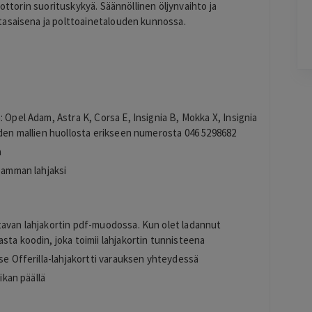
OK
oottorin suorituskykyä. Säännöllinen öljynvaihto ja
Lisätty
tasaisena ja polttoainetalouden kunnossa.
Pag
4
of
 Opel Adam, Astra K, Corsa E, Insignia B, Mokka X, Insignia
60
iden mallien huollosta erikseen numerosta 046 5298682
a
seamman lahjaksi
tavan lahjakortin pdf-muodossa. Kun olet ladannut
sta koodin, joka toimii lahjakortin tunnisteena
tse Offerilla-lahjakortti varauksen yhteydessä
ikan päällä