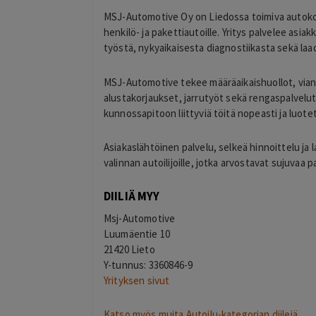
MSJ-Automotive Oy
on Liedossa toimiva autokor
henkilö- ja pakettiautoille. Yritys palvelee asi
työstä, nykyaikaisesta diagnostiikasta sekä laa
MSJ-Automotive tekee määräaikaishuollot, vianet
alustakorjaukset, jarrutyöt sekä rengaspalvelut.
kunnossapitoon liittyviä töitä nopeasti ja luotet
Asiakaslähtöinen palvelu, selkeä hinnoittelu j
valinnan autoilijoille, jotka arvostavat sujuvaa pa
DIILIÄ MYY
Msj-Automotive
Luumäentie 10
21420 Lieto
Y-tunnus: 3360846-9
Yrityksen sivut
Katso myös muita Autoilu-kategorian diilejä