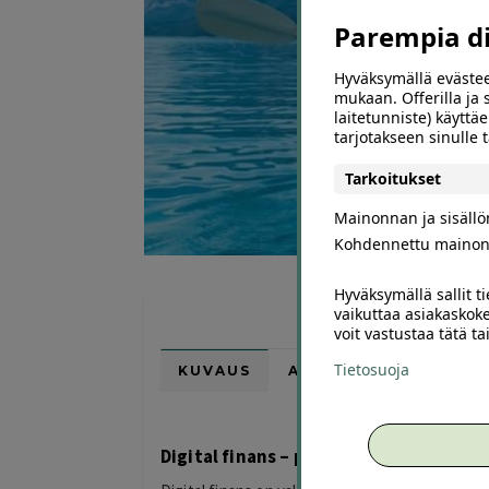
Parempia dii
Hyväksymällä evästee
mukaan. Offerilla ja
laitetunniste) käyttäe
tarjotakseen sinulle
Tarkoitukset
Mainonnan ja sisäll
Kohdennettu mainon
Hyväksymällä sallit t
vaikuttaa asiakaskoke
voit vastustaa tätä t
Tietosuoja
KUVAUS
ARVIOT (0)
SUOSI
Digital finans – pienten lainojen uude