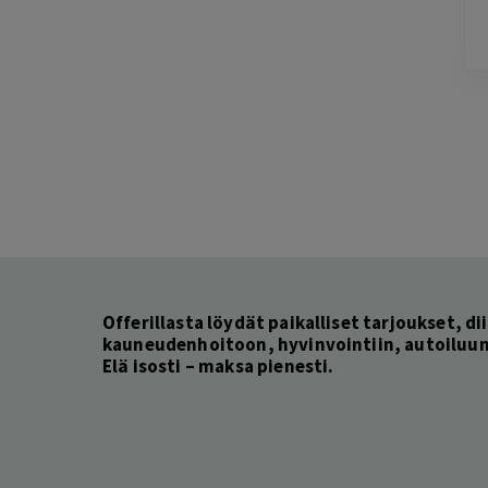
Lisätty
Pag
3
of
60
Offerillasta löydät paikalliset tarjoukset, dii
kauneudenhoitoon, hyvinvointiin, autoiluun 
Elä isosti – maksa pienesti.