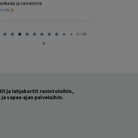
lymfabuutseist
selkeää ja vaivatonta
Lisätty
Lisätty
e
3 / 60
lit ja lahjakortit ravintoloihin,
ja vapaa-ajan palveluihin.