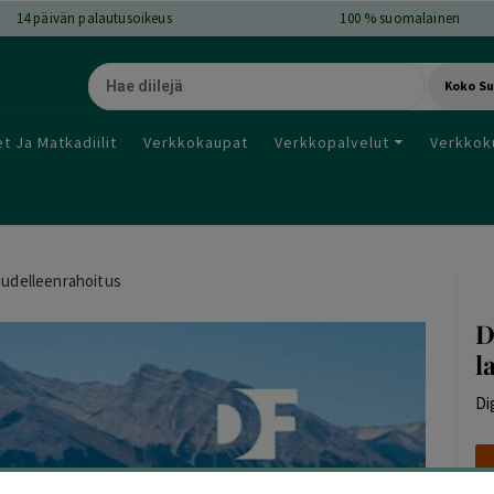
14
päivän palautusoikeus
100 % suomalainen
Koko S
t Ja Matkadiilit
Verkkokaupat
Verkkopalvelut
Verkkok
 uudelleenrahoitus
D
l
Di