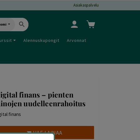
Asiakaspalvelu
uomi
urssit
Alennuskupongit
Arvonnat
igital finans – pienten
ainojen uudelleenrahoitus
gital finans
HAE LAINAA