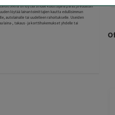
s, joka tekee yhteistyötä Norjan ja Suomen johtavien
avoitteena on löytää sinulle kuluttajana paras ja edullisin
uuden löytää lainantoimittajien kautta edullisimman
e, autolainalle tai uudelleen rahoitukselle. Useiden
aa laina-, takaus- ja korttihakemukset yhdelle tai
Of
Marja
M
Helsinki
23 hours ago
aminen
Vaivatonta ja nopea.