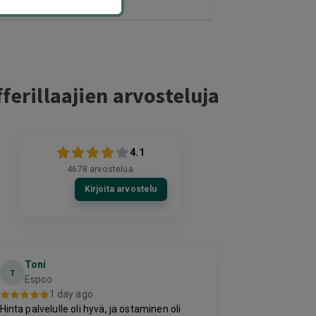
ferillaajien arvosteluja
4.1
4678
arvostelua
Kirjoita arvostelu
Toni
Sonja Ha
T
Espoo
2 da
1 day ago
Hyvä kokemus 
Hinta palvelulle oli hyvä, ja ostaminen oli