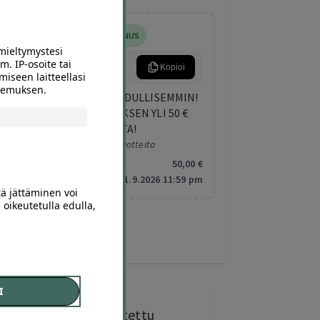
5
,00
€
LISÄALENNUS
mieltymystesi
m. IP-osoite tai
KESA5
Kopioi
miseen laitteellasi
okemuksen.
NAPPAA KESÄN DIILIT EDULLISEMMIN!
SAAT 5 € LISÄALENNUKSEN YLI 50 €
OSTOKSESTA!
Koskee valittuja tuotteita
Minimitilaus:
50
,00
€
Vanhentuu:
1.9.2026 11:59 pm
tä jättäminen voi
 oikeutetulla edulla,
I
0 kohdetta
ostettu