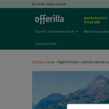
Elä isosti, maksa pienesti
Ajankohtaista
Yrityksille
Sijainti: Valtakunnalliset
Matkatarjoukse
Lainavertailu
Etusivu
»
Shop
»
Digital finans – pienten lainojen