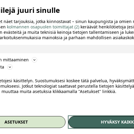
lejä juuri sinulle
t näet tarjouksia, jotka kiinnostavat – sinun kaupungista ja omien 
 sen
kolmannen osapuolen toimittajat (2)
keräävät henkilötietoja (esi
n evästeitä ja muita teknisiä keinoja tietojen tallentamiseen ja luke
 tarkoituksenmukaisia mainoksia ja parhaan mahdollisen asiakask
ön mittaaminen
ta
ietojesi käsittelyn. Suostumuksesi koskee tätä palvelua, hyväksymät
mukseesi. Jotkut teknologiat saattavat perustella tietojen käsittelyä
ai muuttaa muita asetuksia klikkaamalla "Asetukset" linkkiä.
TTELE
ASETUKSET
HYVÄKSY KAIKK
lleenrahoitus