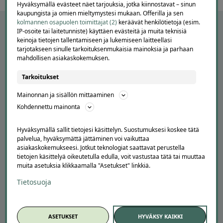
Hyväksymällä evästeet näet tarjouksia, jotka kiinnostavat – sinun
kaupungista ja omien mieltymystesi mukaan. Offerilla ja sen
kolmannen osapuolen toimittajat (2)
keräävät henkilötietoja (esim.
IP-osoite tai laitetunniste) käyttäen evästeitä ja muita teknisiä
keinoja tietojen tallentamiseen ja lukemiseen laitteellasi
tarjotakseen sinulle tarkoituksenmukaisia mainoksia ja parhaan
mahdollisen asiakaskokemuksen.
Tarkoitukset
Mainonnan ja sisällön mittaaminen
Kohdennettu mainonta
APUA JA NEUVOJA
Hyväksymällä sallit tietojesi käsittelyn. Suostumuksesi koskee tätä
Peruuta tilaus
palvelua, hyväksymättä jättäminen voi vaikuttaa
Asiakaspalvelu
asiakaskokemukseesi. Jotkut teknologiat saattavat perustella
Kuinka Offerilla toimii
tietojen käsittelyä oikeutetulla edulla, voit vastustaa tätä tai muuttaa
muita asetuksia klikkaamalla "Asetukset" linkkiä.
Usein kysytyt kysymykset
Suosittele Offerillaa
Tietosuoja
TUTUSTU MEIHIN
Tietoa meistä
ASETUKSET
HYVÄKSY KAIKKI