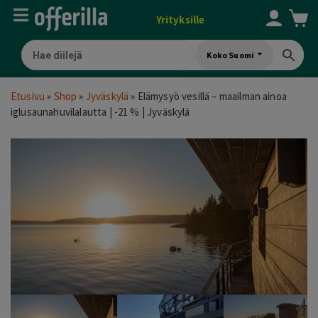
Yrityksille
Koko Suomi
Etusivu
»
Shop
»
Jyväskylä
»
Elämysyö vesillä – maailman ainoa
iglusaunahuvilalautta | -21 % | Jyväskylä