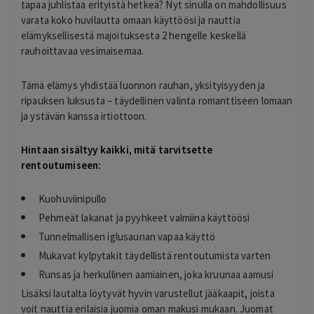
tapaa juhlistaa erityistä hetkeä? Nyt sinulla on mahdollisuus
varata koko huvilautta omaan käyttöösi ja nauttia
elämyksellisestä majoituksesta 2 hengelle keskellä
rauhoittavaa vesimaisemaa.
Tämä elämys yhdistää luonnon rauhan, yksityisyyden ja
ripauksen luksusta – täydellinen valinta romanttiseen lomaan
ja ystävän kanssa irtiottoon.
Hintaan sisältyy kaikki, mitä tarvitsette
rentoutumiseen:
Kuohuviinipullo
Pehmeät lakanat ja pyyhkeet valmiina käyttöösi
Tunnelmallisen iglusaunan vapaa käyttö
Mukavat kylpytakit täydellistä rentoutumista varten
Runsas ja herkullinen aamiainen, joka kruunaa aamusi
Lisäksi lautalta löytyvät hyvin varustellut jääkaapit, joista
voit nauttia erilaisia juomia oman makusi mukaan. Juomat