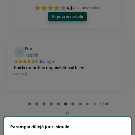
4.1
4671
arvostelua
Kirjoita arvostelu
Eija
E
Helsinki
1 day ago
Kaikki meni ihan nappiin! Suosittelen!
Lisätty
Page
6
6 / 60
of
60
Parempia diilejä juuri sinulle