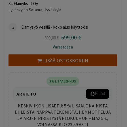
Sk Elämykset Oy
Jyväskylän Satama, Jyväskylä
Elämysyö vesillä - koko alus käyttöösi
699
,00
€
Alkuperäinen
Nykyinen
890
,00
€
hinta
hinta
Varastossa
oli:
on:
890,00 €.
699,00 €.
LISÄÄ OSTOSKORIIN
5% LISÄALENNUS
ARKIETU
Kopioi
KESKIVIIKON LISÄETU: 5 % LISÄALE KAIKISTA
DIILEISTÄ! NAPPAA TEKEMISTÄ, HEMMOTTELUA
JA ARJEN PIRISTYSTÄ ELOKUUHUN – MAX 5 €,
VOIMASSA KLO 23.59 ASTI