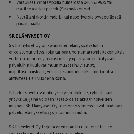
Varaukset WhatsAppilla numerosta 040 8739625 tai
mailitse
asiakaspalvelu@elamykset.net
Näytä lahjakortin mobiili- tai paperiversio pyydettäessä
paikan päällä
SK ELÄMYKSET OY
SK Elämykset Oy on kotimainen elämyspalveluihin
erikoistunut yritys, joka tarjoaa unohtumattomia kokemuksia
veden ja luonnon ympäristössä ympäri vuoden. Yrityksen
palveluihin kuuluvat muun muassa huvilautat,
majoituselämykset, vesillä liikkuminen sekä monipuoliset
aktiviteetit eri vuodenaikoina.
Palvelut soveltuvat niin yksityishenkilöille, ryhmille kuin
yrityksille, ja ne voidaan räätälöidä asiakkaan toiveiden
mukaan. SK Elämykset Oy toiminnan ytimessä ovat laadukas
palvelu, elämyksellisyys ja luonnon rauha.
SK Elämykset Oy tarjoaa enemmän kuin tekemistä – se
tarjoaa kokemuksia, jotka jäävät mieleen.