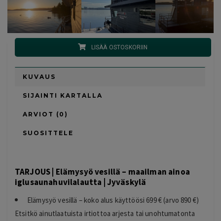
LISÄÄ OSTOSKORIIN
KUVAUS
SIJAINTI KARTALLA
ARVIOT (0)
SUOSITTELE
TARJOUS | Elämysyö vesillä – maailman ainoa
iglusaunahuvilalautta | Jyväskylä
Elämysyö vesillä – koko alus käyttöösi 699 € (arvo 890 €)
Etsitkö ainutlaatuista irtiottoa arjesta tai unohtumatonta