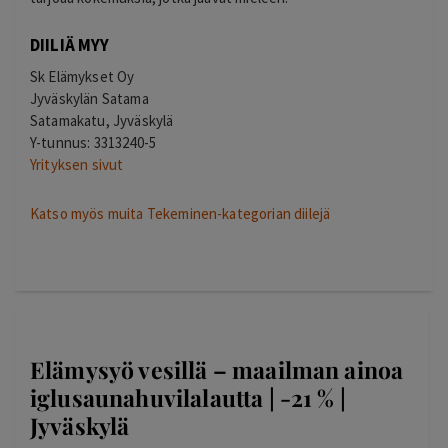
DIILIÄ MYY
Sk Elämykset Oy
Jyväskylän Satama
Satamakatu, Jyväskylä
Y-tunnus: 3313240-5
Yrityksen sivut
Katso myös muita Tekeminen-kategorian diilejä
Elämysyö vesillä – maailman ainoa
iglusaunahuvilalautta | -21 % |
Jyväskylä