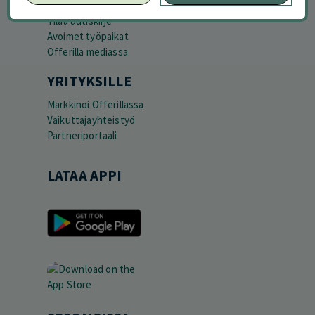
Ajankohtaista
Tilaa uutiskirje
Avoimet työpaikat
Offerilla mediassa
YRITYKSILLE
Markkinoi Offerillassa
Vaikuttajayhteistyö
Partneriportaali
LATAA APPI