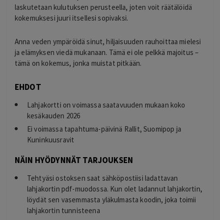
laskutetaan kulutuksen perusteella, joten voit räätälöidä
kokemuksesi juuri itsellesi sopivaksi.
Anna veden ympäröidä sinut, hiljaisuuden rauhoittaa mielesi
ja elämyksen viedä mukanaan. Tämä ei ole pelkkä majoitus –
tämä on kokemus, jonka muistat pitkään.
EHDOT
Lahjakortti on voimassa saatavuuden mukaan koko
kesäkauden 2026
Ei voimassa tapahtuma-päivinä Rallit, Suomipop ja
Kuninkuusravit
NÄIN HYÖDYNNÄT TARJOUKSEN
Tehtyäsi ostoksen saat sähköpostiisi ladattavan
lahjakortin pdf-muodossa. Kun olet ladannut lahjakortin,
löydät sen vasemmasta yläkulmasta koodin, joka toimii
lahjakortin tunnisteena