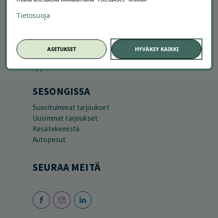
Tietosuoja
ASETUKSET
HYVÄKSY KAIKKI
SESONGISSA
Suosituimmat tarjoukset
Uusimmat tarjoukset
Kesätekemistä
Autopesut
SEURAA MEITÄ