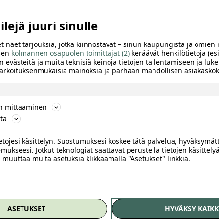
lejä juuri sinulle
t näet tarjouksia, jotka kiinnostavat – sinun kaupungista ja omien 
 sen
kolmannen osapuolen toimittajat (2)
keräävät henkilötietoja (esi
n evästeitä ja muita teknisiä keinoja tietojen tallentamiseen ja luke
 tarkoituksenmukaisia mainoksia ja parhaan mahdollisen asiakask
ön mittaaminen
ta
ietojesi käsittelyn. Suostumuksesi koskee tätä palvelua, hyväksymät
mukseesi. Jotkut teknologiat saattavat perustella tietojen käsittelyä
ai muuttaa muita asetuksia klikkaamalla "Asetukset" linkkiä.
TTELE
lliseen hintaan
ASETUKSET
HYVÄKSY KAIKK