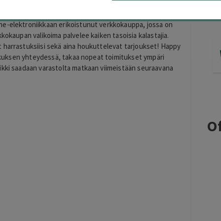
ne-elektroniikkaan erikoistunut verkkokauppa, jossa on
kokaupan valikoima palvelee kaiken tasoisia kalastajia.
 harrastuksiisi sekä aina houkuttelevat tarjoukset! Happy
keskuksen yhteydessä, takaa nopeat toimitukset ympäri
ikki saadaan varastolta matkaan viimeistään seuraavana
Of