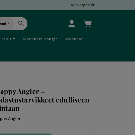
Asiakaspalvelu
uomi
urssit
Alennuskupongit
Arvonnat
appy Angler –
alastustarvikkeet edulliseen
intaan
ppy Angler