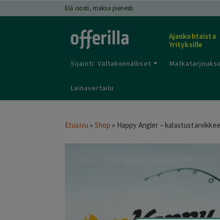
Elä isosti, maksa pienesti
Ajankohtaista
Yrityksille
Sijainti: Valtakunnalliset
Matkatarjoukse
Lainavertailu
Etusivu
»
Shop
»
Happy Angler – kalastustarvikkee