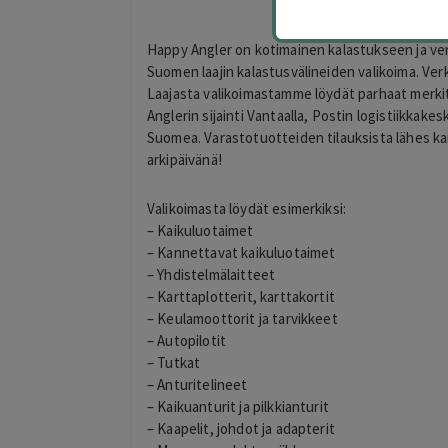
Happy Angler on kotimainen kalastukseen ja ve
Suomen laajin kalastusvälineiden valikoima. Verk
Laajasta valikoimastamme löydät parhaat merkit
Anglerin sijainti Vantaalla, Postin logistiikka
Suomea. Varastotuotteiden tilauksista lähes ka
arkipäivänä!
Valikoimasta löydät esimerkiksi:
– Kaikuluotaimet
– Kannettavat kaikuluotaimet
– Yhdistelmälaitteet
– Karttaplotterit, karttakortit
– Keulamoottorit ja tarvikkeet
– Autopilotit
– Tutkat
– Anturitelineet
– Kaikuanturit ja pilkkianturit
– Kaapelit, johdot ja adapterit