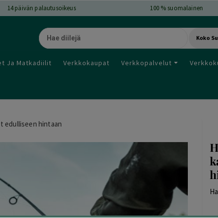
14
päivän palautusoikeus
100 % suomalainen
Koko S
t Ja Matkadiilit
Verkkokaupat
Verkkopalvelut
Verkkok
t edulliseen hintaan
H
k
h
Ha