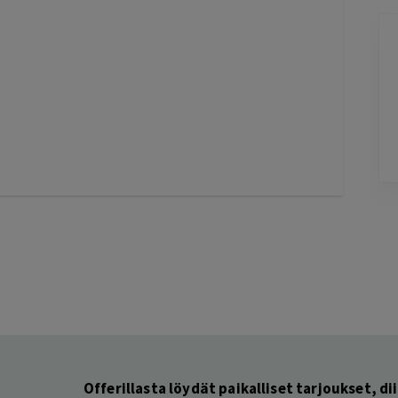
Jarkko
J
Ylöjärvi
1 day ago
Helppo, vaivaton ja edullinen hinta
Lisätty
Pag
6
of
60
Offerillasta löydät paikalliset tarjoukset, dii