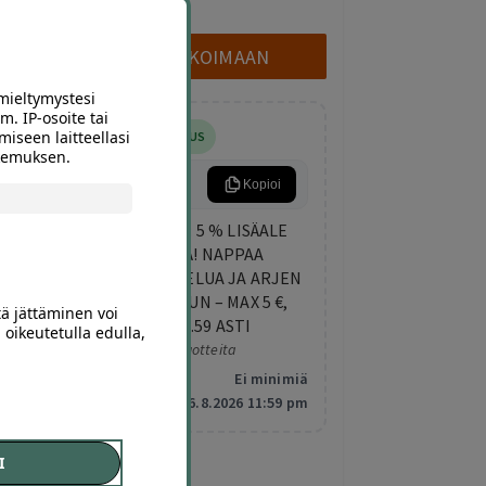
TUTUSTU VALIKOIMAAN
mieltymystesi
m. IP-osoite tai
miseen laitteellasi
5% LISÄALENNUS
okemuksen.
ARKIETU
Kopioi
KESKIVIIKON LISÄETU: 5 % LISÄALE
KAIKISTA DIILEISTÄ! NAPPAA
TEKEMISTÄ, HEMMOTTELUA JA ARJEN
PIRISTYSTÄ ELOKUUHUN – MAX 5 €,
tä jättäminen voi
VOIMASSA KLO 23.59 ASTI
 oikeutetulla edulla,
Koskee valittuja tuotteita
Minimitilaus:
Ei minimiä
Vanhentuu:
6.8.2026 11:59 pm
I