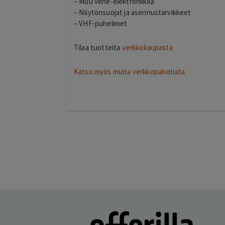
– Muu vene-elektroniikka
– Näytönsuojat ja asennustarvikkeet
– VHF-puhelimet
timo
T
helsinki
1 day ago
Tilaa tuotteita
verkkokaupasta
kiitos hienosti toimi
Lisätty
Katso myös muita verkkopalveluita