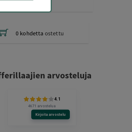
0 kohdetta
ostettu
ferillaajien arvosteluja
4.1
4671
arvostelua
Kirjoita arvostelu