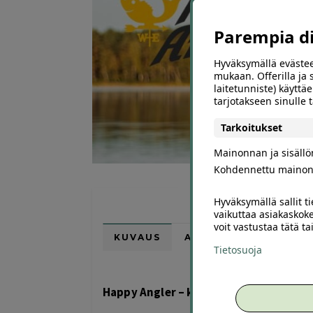
Parempia dii
Hyväksymällä evästee
mukaan. Offerilla ja
laitetunniste) käyttäe
tarjotakseen sinulle
Tarkoitukset
Mainonnan ja sisäll
Kohdennettu mainon
Hyväksymällä sallit t
vaikuttaa asiakaskoke
voit vastustaa tätä t
KUVAUS
ARVIOT (0)
SUOSI
Tietosuoja
Happy Angler – kalastustarvikkeet edu