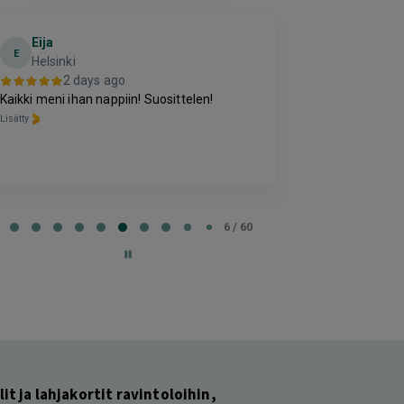
Eija
Terho Tii
E
Helsinki
2 da
2 days ago
Kohtuuhintainen
Kaikki meni ihan nappiin! Suosittelen!
oleva majoitus
Lisätty
perussettii.
Lisätty
e
6 / 60
lit ja lahjakortit ravintoloihin,