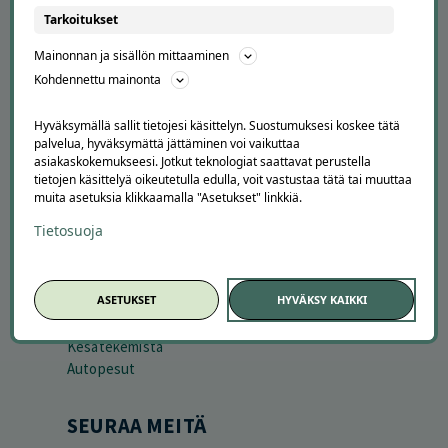
Partneriportaali
Tarkoitukset
Mainonnan ja sisällön mittaaminen
LATAA APPI
Kohdennettu mainonta
Hyväksymällä sallit tietojesi käsittelyn. Suostumuksesi koskee tätä
palvelua, hyväksymättä jättäminen voi vaikuttaa
asiakaskokemukseesi. Jotkut teknologiat saattavat perustella
tietojen käsittelyä oikeutetulla edulla, voit vastustaa tätä tai muuttaa
muita asetuksia klikkaamalla "Asetukset" linkkiä.
Tietosuoja
SESONGISSA
ASETUKSET
HYVÄKSY KAIKKI
Suosituimmat tarjoukset
Uusimmat tarjoukset
Kesätekemistä
Autopesut
SEURAA MEITÄ