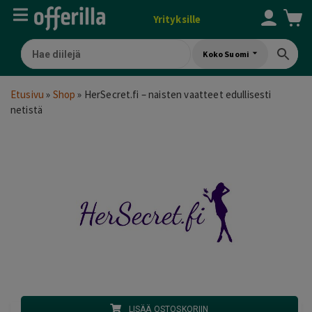
Yrityksille
Koko Suomi
Etusivu
»
Shop
»
HerSecret.fi – naisten vaatteet edullisesti
netistä
LISÄÄ OSTOSKORIIN