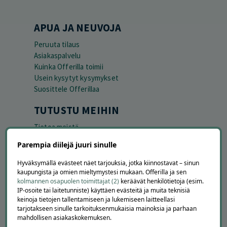
APUA JA NEUVOJA
Peruuta tilaus
Asiakaspalvelu
Kuinka Offerilla toimii
Usein kysytyt kysymykset
Suosittele Offerillaa
TUTUSTU MEIHIN
Tietoa meistä
Ajankohtaista
Parempia diilejä juuri sinulle
Tilaa uutiskirje
Avoimet työpaikat
Hyväksymällä evästeet näet tarjouksia, jotka kiinnostavat – sinun
Offerilla mediassa
kaupungista ja omien mieltymystesi mukaan. Offerilla ja sen
kolmannen osapuolen toimittajat (2)
keräävät henkilötietoja (esim.
IP-osoite tai laitetunniste) käyttäen evästeitä ja muita teknisiä
YRITYKSILLE
keinoja tietojen tallentamiseen ja lukemiseen laitteellasi
tarjotakseen sinulle tarkoituksenmukaisia mainoksia ja parhaan
Markkinoi Offerillassa
mahdollisen asiakaskokemuksen.
Vaikuttajayhteistyö