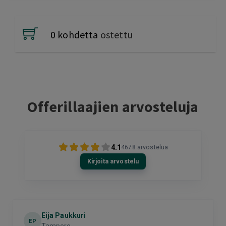
0 kohdetta
ostettu
Offerillaajien arvosteluja
4.1
4678
arvostelua
Kirjoita arvostelu
Eija Paukkuri
EP
Tampere