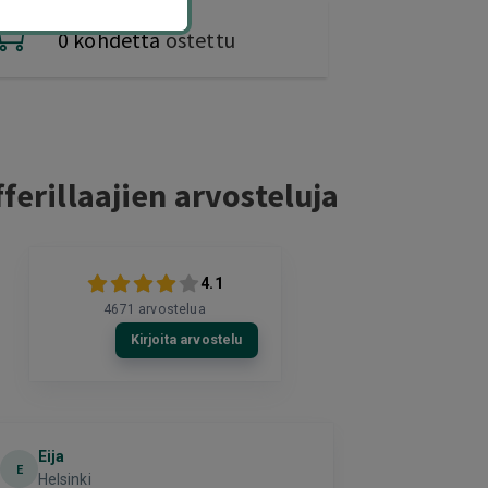
0 kohdetta
ostettu
ferillaajien arvosteluja
4.1
4671
arvostelua
Kirjoita arvostelu
Eija
Terho Tii
E
Helsinki