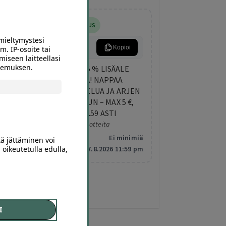
5% LISÄALENNUS
mieltymystesi
ARKIETU
Kopioi
m. IP-osoite tai
miseen laitteellasi
okemuksen.
TORSTAIN LISÄETU: 5 % LISÄALE
KAIKISTA DIILEISTÄ! NAPPAA
TEKEMISTÄ, HEMMOTTELUA JA ARJEN
PIRISTYSTÄ ELOKUUHUN – MAX 5 €,
VOIMASSA KLO 23.59 ASTI
Koskee valittuja tuotteita
Minimitilaus:
Ei minimiä
tä jättäminen voi
 oikeutetulla edulla,
Vanhentuu:
7.8.2026 11:59 pm
I