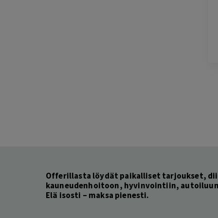
2 days ago
Helppo, vaivaton ja edullinen hinta
Lisätty
Pag
6
of
60
Offerillasta löydät paikalliset tarjoukset, dii
kauneudenhoitoon, hyvinvointiin, autoiluun 
Elä isosti – maksa pienesti.