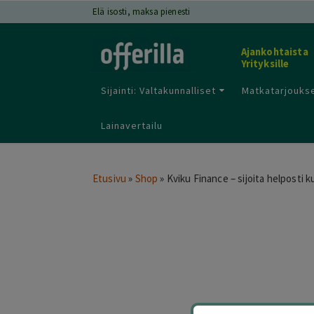
Elä isosti, maksa pienesti
Ajankohtaista
Yrityksille
Sijainti: Valtakunnalliset
Matkatarjoukse
Lainavertailu
Etusivu
»
Shop
»
Kviku Finance – sijoita helposti k