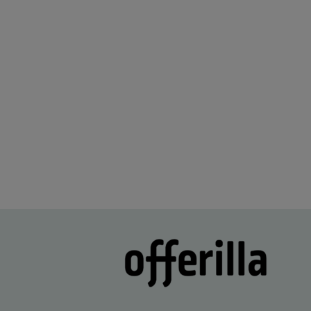
2 days ago
kiitos hienosti toimi
Lisätty