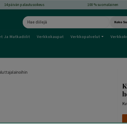
14
päivän palautusoikeus
100 % suomalainen
Koko S
t Ja Matkadiilit
Verkkokaupat
Verkkopalvelut
Verkkok
uluttajalainoihin
K
h
Kv