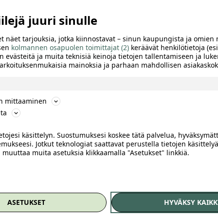
lejä juuri sinulle
t näet tarjouksia, jotka kiinnostavat – sinun kaupungista ja omien 
 sen
kolmannen osapuolen toimittajat (2)
keräävät henkilötietoja (esi
n evästeitä ja muita teknisiä keinoja tietojen tallentamiseen ja luke
 tarkoituksenmukaisia mainoksia ja parhaan mahdollisen asiakask
ön mittaaminen
ta
ietojesi käsittelyn. Suostumuksesi koskee tätä palvelua, hyväksymät
mukseesi. Jotkut teknologiat saattavat perustella tietojen käsittelyä
ai muuttaa muita asetuksia klikkaamalla "Asetukset" linkkiä.
TTELE
ASETUKSET
HYVÄKSY KAIKK
ajalainoihin