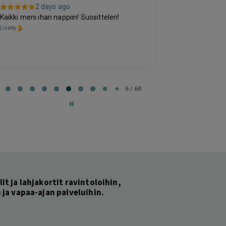
3 da
2 days ago
Kohtuuhintainen
Kaikki meni ihan nappiin! Suosittelen!
oleva majoitus
Lisätty
perussettii.
Lisätty
e
6 / 60
lit ja lahjakortit ravintoloihin,
ja vapaa-ajan palveluihin.