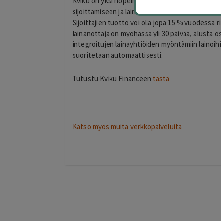
Kviku on yksi nopeimmin kasvavista Fintech-luot
sijoittamiseen ja lainantarjontaan Venäjällä, Kaz
Sijoittajien tuotto voi olla jopa 15 % vuodessa r
lainanottaja on myöhässä yli 30 päivää, alusta osta
integroitujen lainayhtiöiden myöntämiin lainoihi
suoritetaan automaattisesti.
Tutustu Kviku Financeen
tästä
Katso myös muita verkkopalveluita
timo
T
helsinki