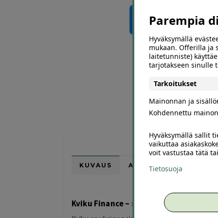
Parempia dii
Hyväksymällä evästee
mukaan. Offerilla ja
laitetunniste) käyttäe
tarjotakseen sinulle
Tarkoitukset
Mainonnan ja sisäll
Kohdennettu mainon
Hyväksymällä sallit t
vaikuttaa asiakaskoke
voit vastustaa tätä t
KUVAUS
ARVIOT (0)
SUOSI
Tietosuoja
Kviku Finance – sijoita helposti kulutt