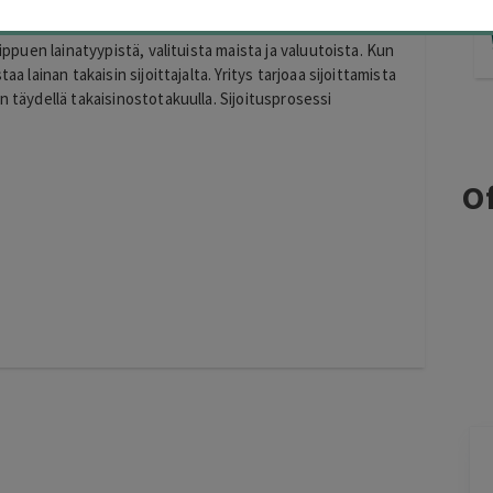
toryhmistä maailmanlaajuisesti. Yritys keskittyy
akstanissa, Espanjassa, Puolassa ja Filippiineillä.
iippuen lainatyypistä, valituista maista ja valuutoista. Kun
a lainan takaisin sijoittajalta. Yritys tarjoaa sijoittamista
n täydellä takaisinostotakuulla. Sijoitusprosessi
Of
Jarkko
J
Ylöjärvi