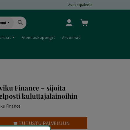
Asiakaspalvelu
uomi
urssit
Alennuskupongit
Arvonnat
viku Finance – sijoita
elposti kuluttajalainoihin
iku Finance
TUTUSTU PALVELUUN