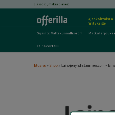
Elä isosti, maksa pienesti
Ajankohtaista
Yrityksille
Sijainti: Valtakunnalliset
Matkatarjoukse
Lainavertailu
Etusivu
»
Shop
»
Lainojenyhdistäminen.com – lain