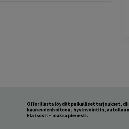
1 day ago
-
Lisätty
li jo
Pag
3
of
60
Offerillasta löydät paikalliset tarjoukset, dii
kauneudenhoitoon, hyvinvointiin, autoiluun 
Elä isosti – maksa pienesti.