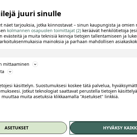
lejä juuri sinulle
t näet tarjouksia, jotka kiinnostavat – sinun kaupungista ja omien 
 sen
kolmannen osapuolen toimittajat (2)
keräävät henkilötietoja (esi
n evästeitä ja muita teknisiä keinoja tietojen tallentamiseen ja luke
 tarkoituksenmukaisia mainoksia ja parhaan mahdollisen asiakask
ön mittaaminen
ta
ietojesi käsittelyn. Suostumuksesi koskee tätä palvelua, hyväksymät
mukseesi. Jotkut teknologiat saattavat perustella tietojen käsittelyä
ai muuttaa muita asetuksia klikkaamalla "Asetukset" linkkiä.
TTELE
tös nopeasti
ASETUKSET
HYVÄKSY KAIKK