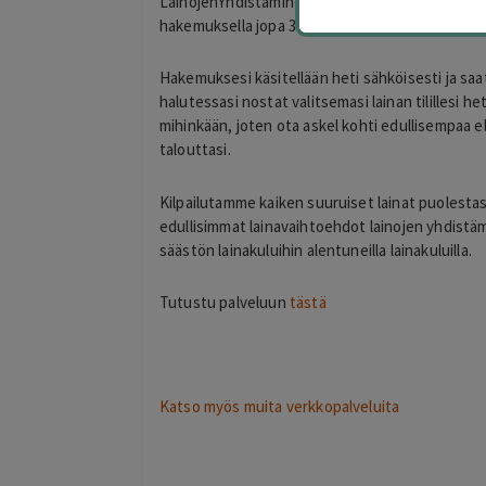
LainojenYhdistaminen.com on 100% kotimainen pa
hakemuksella jopa 30 pankin ja rahoituslaitoks
Hakemuksesi käsitellään heti sähköisesti ja saat
halutessasi nostat valitsemasi lainan tilillesi h
mihinkään, joten ota askel kohti edullisempaa el
talouttasi.
Kilpailutamme kaiken suuruiset lainat puolestas
edullisimmat lainavaihtoehdot lainojen yhdistä
säästön lainakuluihin alentuneilla lainakuluilla.
Tutustu palveluun
tästä
Katso myös muita verkkopalveluita
Eija Paukkuri
EP
Tampere