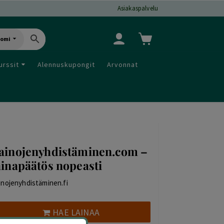
Asiakaspalvelu
uomi
urssit
Alennuskupongit
Arvonnat
ainojenyhdistäminen.com –
ainapäätös nopeasti
inojenyhdistäminen.fi
HAE LAINAA