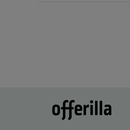
22 hours ago
Maksaminen tökki ja siinä alennuksen
saaminen. Ohjelma väitti, että alennus o
käytetty.
Lisätty