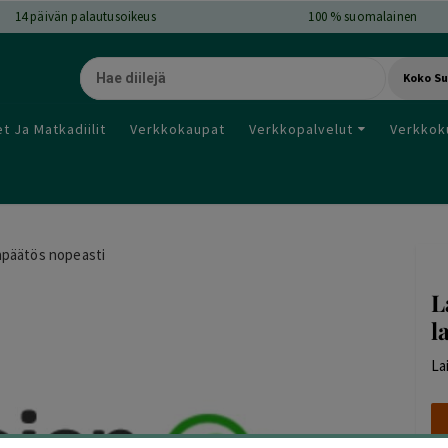
14
päivän palautusoikeus
100 % suomalainen
Koko S
t Ja Matkadiilit
Verkkokaupat
Verkkopalvelut
Verkkok
apäätös nopeasti
L
l
La