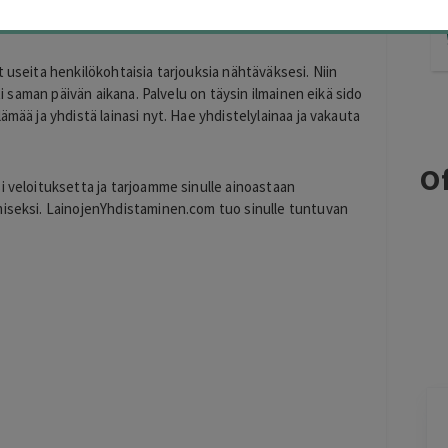
lvelu, joka kilpailuttaa Yhdistelylainatarjouksen yhdellä
en kesken.
 useita henkilökohtaisia tarjouksia nähtäväksesi. Niin
eti saman päivän aikana. Palvelu on täysin ilmainen eikä sido
ämää ja yhdistä lainasi nyt. Hae yhdistelylainaa ja vakauta
Of
i veloituksetta ja tarjoamme sinulle ainoastaan
miseksi. LainojenYhdistaminen.com tuo sinulle tuntuvan
Kirill
K