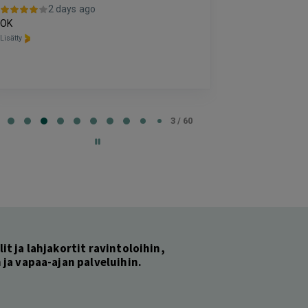
2 days ago
2 da
OK
kiitos hienosti 
Lisätty
Lisätty
e
3 / 60
lit ja lahjakortit ravintoloihin,
ja vapaa-ajan palveluihin.