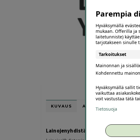
Parempia dii
Hyväksymällä evästee
mukaan. Offerilla ja
laitetunniste) käyttäe
tarjotakseen sinulle
Tarkoitukset
Mainonnan ja sisäll
Kohdennettu mainon
Hyväksymällä sallit t
vaikuttaa asiakaskoke
voit vastustaa tätä t
KUVAUS
ARVIOT (0)
SUOSI
Tietosuoja
Lainojenyhdistäminen.com – lainapää