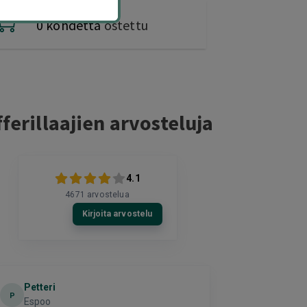
0 kohdetta
ostettu
ferillaajien arvosteluja
4.1
4671
arvostelua
Kirjoita arvostelu
Petteri
timo
P
T
Espoo
helsinki