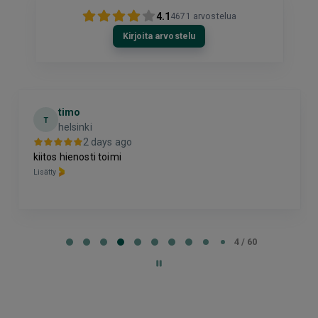
4.1
4671
arvostelua
Kirjoita arvostelu
timo
T
helsinki
2 days ago
kiitos hienosti toimi
Lisätty
Page
4
4 / 60
of
60