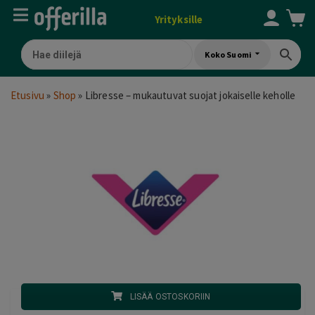
Yrityksille
Koko Suomi
Etusivu
»
Shop
»
Libresse – mukautuvat suojat jokaiselle keholle
LISÄÄ OSTOSKORIIN