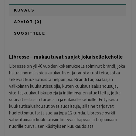
KUVAUS
ARVIOT (0)
SUOSITTELE
Libresse – mukautuvat suojat jokaiselle keholle
Libresse on yli 40 vuoden kokemuksella toiminut brändi, joka
haluaa normalisoida kuukautiset ja tarjota tuotteita, jotka
tekevät kuukautisista helpompia. Brändi tarjoaa laajan
valikoiman kuukautissuojia, kuten kuukautisalushousuja,
siteitä, kuukautiskuppeja ja intiimihygieniatuotteita, jotka
sopivat erilaisiin tarpeisiin ja erilaisille kehoille. Erityisesti
kuukautisalushousut ovat suosittuja, sillä ne tarjoavat
huolettomuutta ja suojaa jopa 12 tuntia. Libresse pyrkii
vähentämään kuukautisiin liittyvää häpeää ja tarjoamaan
nuorille turvallisen käsityksen kuukautisista.