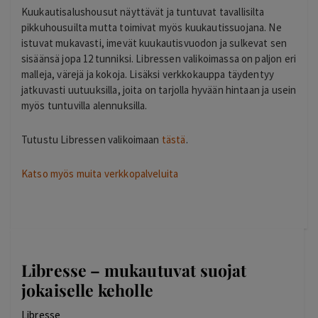
Kuukautisalushousut näyttävät ja tuntuvat tavallisilta
pikkuhousuilta mutta toimivat myös kuukautissuojana. Ne
istuvat mukavasti, imevät kuukautisvuodon ja sulkevat sen
sisäänsä jopa 12 tunniksi. Libressen valikoimassa on paljon eri
malleja, värejä ja kokoja. Lisäksi verkkokauppa täydentyy
jatkuvasti uutuuksilla, joita on tarjolla hyvään hintaan ja usein
myös tuntuvilla alennuksilla.
Tutustu Libressen valikoimaan
tästä
.
Katso myös muita verkkopalveluita
Libresse – mukautuvat suojat
jokaiselle keholle
Libresse