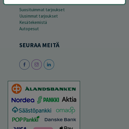
SESONGISSA
Suosituimmat tarjoukset
Uusimmat tarjoukset
Kesätekemistä
Autopesut
SEURAA MEITÄ