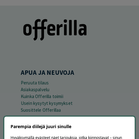
APUA JA NEUVOJA
Peruuta tilaus
Asiakaspalvelu
Kuinka Offerilla toimii
Usein kysytyt kysymykset
Suosittele Offerillaa
TUTUSTU MEIHIN
Parempia diilejä juuri sinulle
Tietoa meistä
Hyväksymällä evästeet näet tarjouksia, jotka kiinnostavat – sinun