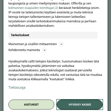
Ajankohtaista
kaupungista ja omien mieltymystesi mukaan. Offerilla ja sen
Tilaa uutiskirje
kolmannen osapuolen toimittajat (2)
keräävät henkilötietoja (esim.
Avoimet työpaikat
IP-osoite tai laitetunniste) käyttäen evästeitä ja muita teknisiä
keinoja tietojen tallentamiseen ja lukemiseen laitteellasi
Offerilla mediassa
tarjotakseen sinulle tarkoituksenmukaisia mainoksia ja parhaan
mahdollisen asiakaskokemuksen.
YRITYKSILLE
Tarkoitukset
Markkinoi Offerillassa
Vaikuttajayhteistyö
Mainonnan ja sisällön mittaaminen
Partneriportaali
Kohdennettu mainonta
LATAA APPI
Hyväksymällä sallit tietojesi käsittelyn. Suostumuksesi koskee tätä
palvelua, hyväksymättä jättäminen voi vaikuttaa
asiakaskokemukseesi. Jotkut teknologiat saattavat perustella
tietojen käsittelyä oikeutetulla edulla, voit vastustaa tätä tai muuttaa
muita asetuksia klikkaamalla "Asetukset" linkkiä.
Tietosuoja
ASETUKSET
HYVÄKSY KAIKKI