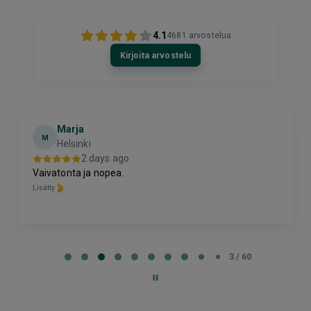
4.1
4681
arvostelua
Kirjoita arvostelu
Marja
M
Helsinki
2 days ago
Vaivatonta ja nopea.
Lisätty
Page
3
3 / 60
of
60