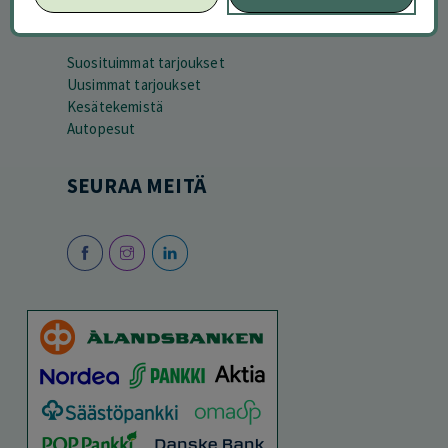
SESONGISSA
Suosituimmat tarjoukset
Uusimmat tarjoukset
Kesätekemistä
Autopesut
SEURAA MEITÄ