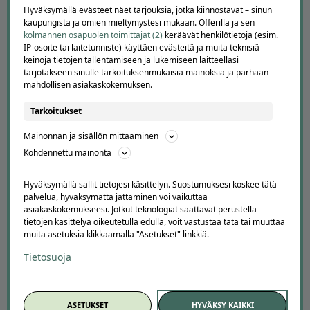
Tietoa meistä
Hyväksymällä evästeet näet tarjouksia, jotka kiinnostavat – sinun
Ajankohtaista
kaupungista ja omien mieltymystesi mukaan. Offerilla ja sen
kolmannen osapuolen toimittajat (2)
keräävät henkilötietoja (esim.
Tilaa uutiskirje
IP-osoite tai laitetunniste) käyttäen evästeitä ja muita teknisiä
Avoimet työpaikat
keinoja tietojen tallentamiseen ja lukemiseen laitteellasi
Offerilla mediassa
tarjotakseen sinulle tarkoituksenmukaisia mainoksia ja parhaan
mahdollisen asiakaskokemuksen.
YRITYKSILLE
Tarkoitukset
Markkinoi Offerillassa
Vaikuttajayhteistyö
Mainonnan ja sisällön mittaaminen
Partneriportaali
Kohdennettu mainonta
Hyväksymällä sallit tietojesi käsittelyn. Suostumuksesi koskee tätä
LATAA APPI
palvelua, hyväksymättä jättäminen voi vaikuttaa
asiakaskokemukseesi. Jotkut teknologiat saattavat perustella
tietojen käsittelyä oikeutetulla edulla, voit vastustaa tätä tai muuttaa
muita asetuksia klikkaamalla "Asetukset" linkkiä.
Tietosuoja
ASETUKSET
HYVÄKSY KAIKKI