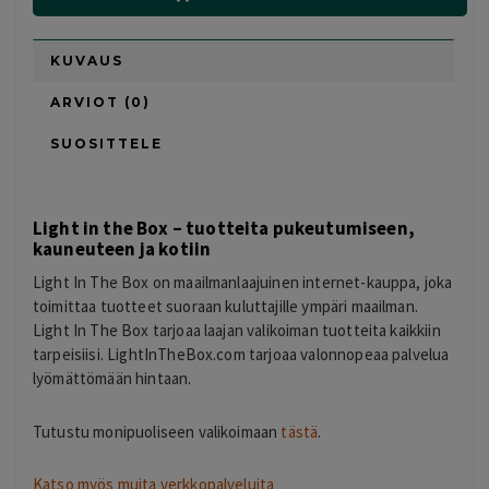
KUVAUS
ARVIOT (0)
SUOSITTELE
Light in the Box – tuotteita pukeutumiseen,
kauneuteen ja kotiin
Light In The Box on maailmanlaajuinen internet-kauppa, joka
toimittaa tuotteet suoraan kuluttajille ympäri maailman.
Light In The Box tarjoaa laajan valikoiman tuotteita kaikkiin
tarpeisiisi. LightInTheBox.com tarjoaa valonnopeaa palvelua
lyömättömään hintaan.
Tutustu monipuoliseen valikoimaan
tästä
.
Katso myös muita verkkopalveluita