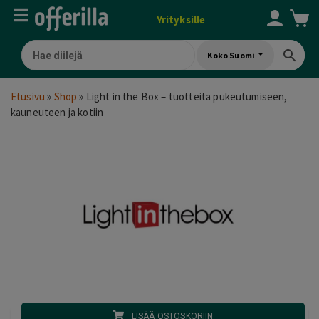
Yrityksille
Koko Suomi
Etusivu
»
Shop
»
Light in the Box – tuotteita pukeutumiseen,
kauneuteen ja kotiin
LISÄÄ OSTOSKORIIN