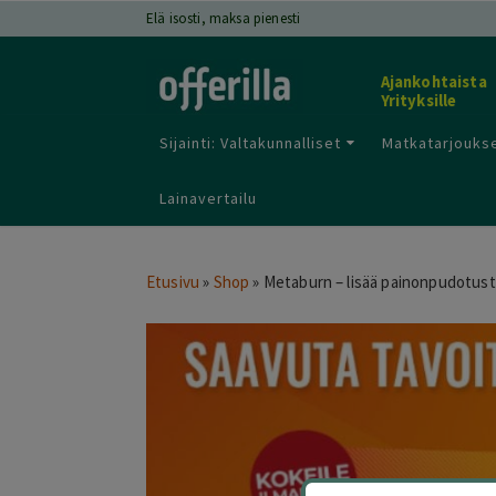
Elä isosti, maksa pienesti
Ajankohtaista
Yrityksille
Sijainti: Valtakunnalliset
Matkatarjoukse
Lainavertailu
Etusivu
»
Shop
»
Metaburn – lisää painonpudotus