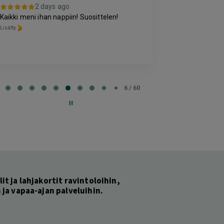
3 da
2 days ago
Kohtuuhintainen
Kaikki meni ihan nappiin! Suosittelen!
oleva majoitus
Lisätty
perussettii.
Lisätty
e
6 / 60
lit ja lahjakortit ravintoloihin,
ja vapaa-ajan palveluihin.