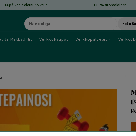
14
päivän palautusoikeus
100 % suomalainen
Koko S
t Ja Matkadiilit
Verkkokaupat
Verkkopalvelut
Verkkok
ta
M
p
Me