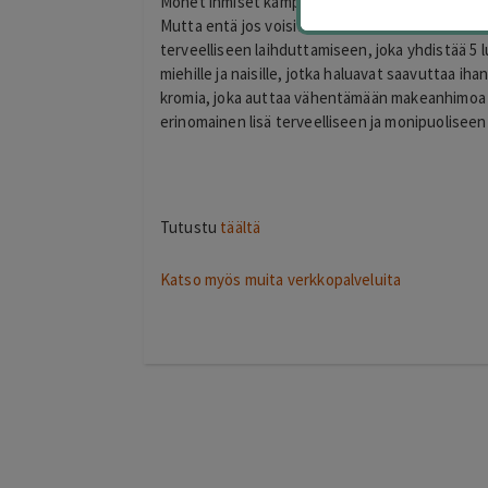
Monet ihmiset kamppailevat ruokavalionsa kans
Mutta entä jos voisit syödä jotain, joka saa s
terveelliseen laihduttamiseen, joka yhdistää 5
miehille ja naisille, jotka haluavat saavuttaa 
kromia, joka auttaa vähentämään makeanhimoa s
erinomainen lisä terveelliseen ja monipuoliseen
Tutustu
täältä
Katso myös muita verkkopalveluita
timo
T
helsinki