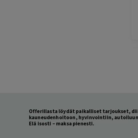
2 days ago
Helppo, vaivaton ja edullinen hinta
Lisätty
Pag
6
of
60
Offerillasta löydät paikalliset tarjoukset, dii
kauneudenhoitoon, hyvinvointiin, autoiluun 
Elä isosti – maksa pienesti.