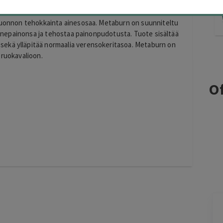
sa koko elämänsä ajan saavuttamatta ihanteellista painoa.
inut syömään vähemmän? Metaburn on luonnollinen apu
 luonnon tehokkainta ainesosaa. Metaburn on suunniteltu
ihannepainonsa ja tehostaa painonpudotusta. Tuote sisältää
ekä ylläpitää normaalia verensokeritasoa. Metaburn on
 ruokavalioon.
Of
Jarkko
J
Ylöjärvi