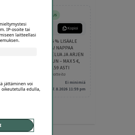
5% LISÄALENNUS
mieltymystesi
ARKIETU
Kopioi
m. IP-osoite tai
miseen laitteellasi
okemuksen.
TORSTAIN LISÄETU: 5 % LISÄALE
KAIKISTA DIILEISTÄ! NAPPAA
TEKEMISTÄ, HEMMOTTELUA JA ARJEN
PIRISTYSTÄ ELOKUUHUN – MAX 5 €,
VOIMASSA KLO 23.59 ASTI
Koskee valittuja tuotteita
Minimitilaus:
Ei minimiä
tä jättäminen voi
 oikeutetulla edulla,
Vanhentuu:
7.8.2026 11:59 pm
I