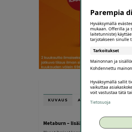
Parempia dii
Hyväksymällä evästee
mukaan. Offerilla ja
laitetunniste) käyttäe
tarjotakseen sinulle
Tarkoitukset
Mainonnan ja sisäll
Kohdennettu mainon
Hyväksymällä sallit t
vaikuttaa asiakaskoke
voit vastustaa tätä t
KUVAUS
ARVIOT (0)
SUOSI
Tietosuoja
Metaburn – lisää painonpudotusta