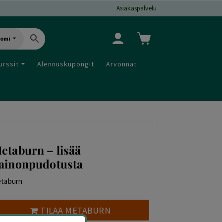
Asiakaspalvelu
uomi
urssit
Alennuskupongit
Arvonnat
etaburn – lisää
ainonpudotusta
taburn
TILAA METABURN