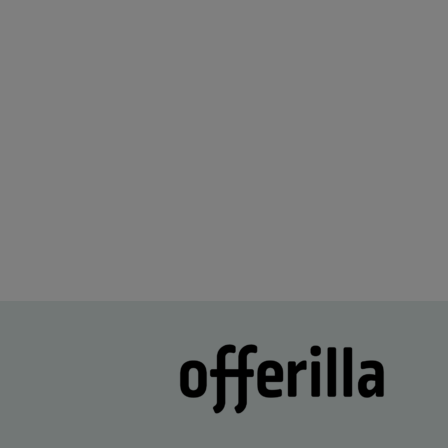
2 days ago
kiitos hienosti toimi
Lisätty