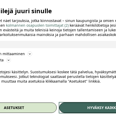
lejä juuri sinulle
t näet tarjouksia, jotka kiinnostavat – sinun kaupungista ja omien 
 sen
kolmannen osapuolen toimittajat (2)
keräävät henkilötietoja (esi
n evästeitä ja muita teknisiä keinoja tietojen tallentamiseen ja luke
 tarkoituksenmukaisia mainoksia ja parhaan mahdollisen asiakask
ön mittaaminen
ta
ietojesi käsittelyn. Suostumuksesi koskee tätä palvelua, hyväksymät
mukseesi. Jotkut teknologiat saattavat perustella tietojen käsittelyä
ai muuttaa muita asetuksia klikkaamalla "Asetukset" linkkiä.
TTELE
ASETUKSET
HYVÄKSY KAIKK