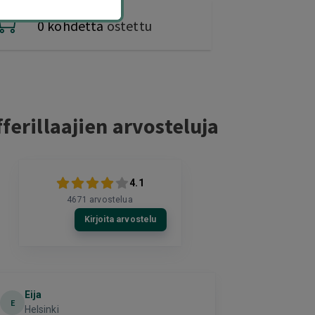
0 kohdetta
ostettu
ferillaajien arvosteluja
4.1
4671
arvostelua
Kirjoita arvostelu
Eija
Terho Tii
E
Helsinki