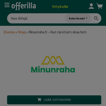
Yrityksille
Koko Suomi
Etusivu
»
Shop
»
Minunraha.fi – Kun tarvitset rahaa heti
LISÄÄ OSTOSKORIIN