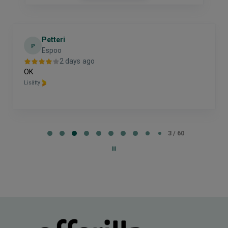
Petteri
P
Espoo
2 days ago
OK
Lisätty
Page
3
3 / 60
of
60