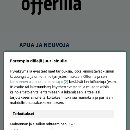
APUA JA NEUVOJA
Peruuta tilaus
Asiakaspalvelu
Parempia diilejä juuri sinulle
Kuinka Offerilla toimii
Hyväksymällä evästeet näet tarjouksia, jotka kiinnostavat – sinun
Usein kysytyt kysymykset
kaupungista ja omien mieltymystesi mukaan. Offerilla ja sen
Suosittele Offerillaa
kolmannen osapuolen toimittajat (2)
keräävät henkilötietoja (esim.
IP-osoite tai laitetunniste) käyttäen evästeitä ja muita teknisiä
TUTUSTU MEIHIN
keinoja tietojen tallentamiseen ja lukemiseen laitteellasi
tarjotakseen sinulle tarkoituksenmukaisia mainoksia ja parhaan
Tietoa meistä
mahdollisen asiakaskokemuksen.
Ajankohtaista
Tarkoitukset
Tilaa uutiskirje
Avoimet työpaikat
Mainonnan ja sisällön mittaaminen
Offerilla mediassa