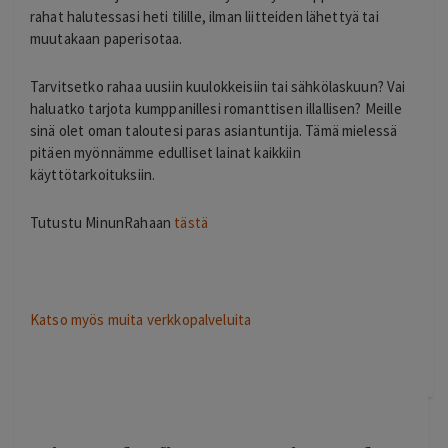
rahat halutessasi heti tilille, ilman liitteiden lähettyä tai
muutakaan paperisotaa.
Tarvitsetko rahaa uusiin kuulokkeisiin tai sähkölaskuun? Vai
haluatko tarjota kumppanillesi romanttisen illallisen? Meille
sinä olet oman taloutesi paras asiantuntija. Tämä mielessä
pitäen myönnämme edulliset lainat kaikkiin
käyttötarkoituksiin.
Tutustu MinunRahaan
tästä
Katso myös muita verkkopalveluita