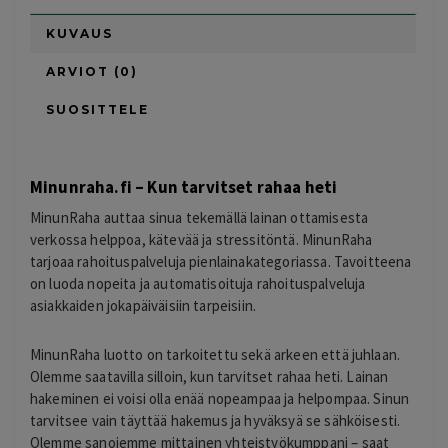
KUVAUS
ARVIOT (0)
SUOSITTELE
Minunraha.fi – Kun tarvitset rahaa heti
MinunRaha auttaa sinua tekemällä lainan ottamisesta
verkossa helppoa, kätevää ja stressitöntä. MinunRaha
tarjoaa rahoituspalveluja pienlainakategoriassa. Tavoitteena
on luoda nopeita ja automatisoituja rahoituspalveluja
asiakkaiden jokapäiväisiin tarpeisiin.
MinunRaha luotto on tarkoitettu sekä arkeen että juhlaan.
Olemme saatavilla silloin, kun tarvitset rahaa heti. Lainan
hakeminen ei voisi olla enää nopeampaa ja helpompaa. Sinun
tarvitsee vain täyttää hakemus ja hyväksyä se sähköisesti.
Olemme sanojemme mittainen yhteistyökumppani – saat