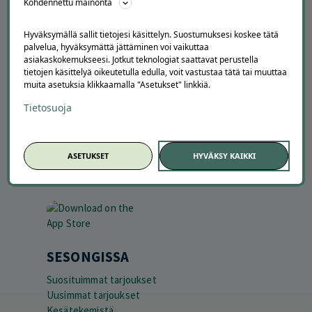
Kohdennettu mainonta
YRITYKSILLE
Hyväksymällä sallit tietojesi käsittelyn. Suostumuksesi koskee tätä
Markkinoi Offerillassa
palvelua, hyväksymättä jättäminen voi vaikuttaa
asiakaskokemukseesi. Jotkut teknologiat saattavat perustella
Vaikuttajayhteistyö
tietojen käsittelyä oikeutetulla edulla, voit vastustaa tätä tai muuttaa
Partneriportaali
muita asetuksia klikkaamalla "Asetukset" linkkiä.
Tietosuoja
LATAA APPI
ASETUKSET
HYVÄKSY KAIKKI
SESONGISSA
Suosituimmat tarjoukset
Uusimmat tarjoukset
Kesätekemistä