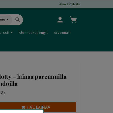
Asiakaspalvelu
uomi
urssit
Alennuskupongit
Arvonnat
otty – lainaa paremmilla
hdoilla
tty
HAE LAINAA