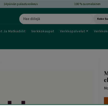
14
päivän palautusoikeus
100 % suomalainen
Koko S
t Ja Matkadiilit
Verkkokaupat
Verkkopalvelut
Verkkok
a
M
e
Mo