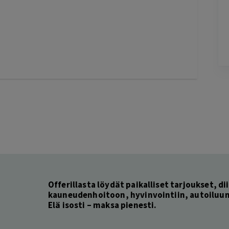
2 days ago
Helppo, vaivaton ja edullinen hinta
Lisätty
Pag
6
of
60
Offerillasta löydät paikalliset tarjoukset, dii
kauneudenhoitoon, hyvinvointiin, autoiluun 
Elä isosti – maksa pienesti.