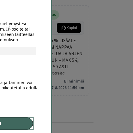
5% LISÄALENNUS
mieltymystesi
ARKIETU
Kopioi
m. IP-osoite tai
miseen laitteellasi
okemuksen.
TORSTAIN LISÄETU: 5 % LISÄALE
KAIKISTA DIILEISTÄ! NAPPAA
TEKEMISTÄ, HEMMOTTELUA JA ARJEN
PIRISTYSTÄ ELOKUUHUN – MAX 5 €,
VOIMASSA KLO 23.59 ASTI
Koskee valittuja tuotteita
Minimitilaus:
Ei minimiä
tä jättäminen voi
 oikeutetulla edulla,
Vanhentuu:
7.8.2026 11:59 pm
I