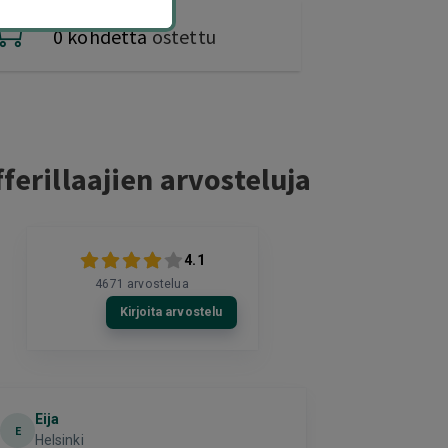
0 kohdetta
ostettu
ferillaajien arvosteluja
4.1
4671
arvostelua
Kirjoita arvostelu
Eija
Terho Tii
E
Helsinki