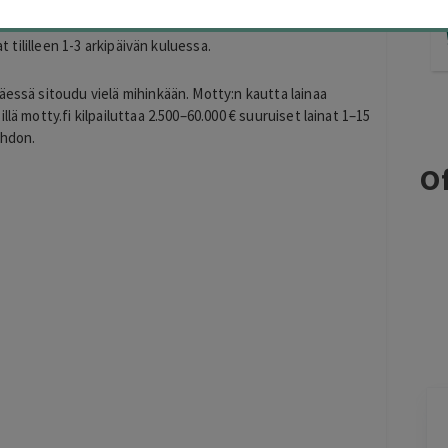
tka haluavat hakea lainaa. Motty vertailee suomalaisten ja
lee kuluttajalle edullisimman vaihtoehdon. Hakemus
t tililleen 1-3 arkipäivän kuluessa.
äessä sitoudu vielä mihinkään. Motty:n kautta lainaa
lä motty.fi kilpailuttaa 2.500–60.000 € suuruiset lainat 1–15
ehdon.
Of
Jarkko
J
Ylöjärvi