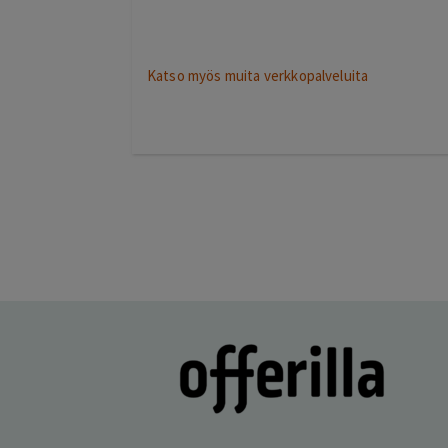
2 days ago
kiitos hienosti toimi
Lisätty
Katso myös muita verkkopalveluita