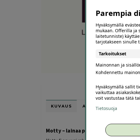
Parempia dii
Hyväksymällä evästee
mukaan. Offerilla ja
laitetunniste) käyttäe
tarjotakseen sinulle
Tarkoitukset
Mainonnan ja sisäll
Kohdennettu mainon
Hyväksymällä sallit t
vaikuttaa asiakaskoke
voit vastustaa tätä t
KUVAUS
ARVIOT (0)
SUOSI
Tietosuoja
Motty – lainaa paremmilla ehdoilla