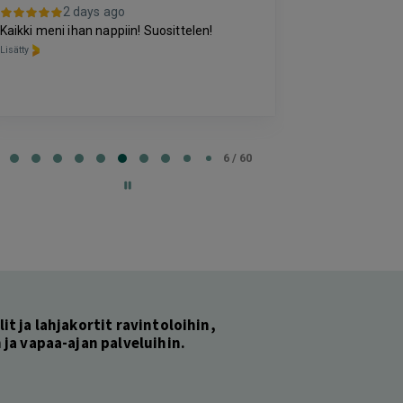
3 da
2 days ago
Kohtuuhintainen
Kaikki meni ihan nappiin! Suosittelen!
oleva majoitus
Lisätty
perussettii.
Lisätty
e
6 / 60
lit ja lahjakortit ravintoloihin,
ja vapaa-ajan palveluihin.