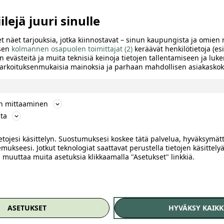
lejä juuri sinulle
t näet tarjouksia, jotka kiinnostavat – sinun kaupungista ja omien 
 sen
kolmannen osapuolen toimittajat (2)
keräävät henkilötietoja (esi
n evästeitä ja muita teknisiä keinoja tietojen tallentamiseen ja luke
 tarkoituksenmukaisia mainoksia ja parhaan mahdollisen asiakask
ön mittaaminen
ta
ietojesi käsittelyn. Suostumuksesi koskee tätä palvelua, hyväksymät
mukseesi. Jotkut teknologiat saattavat perustella tietojen käsittelyä
ai muuttaa muita asetuksia klikkaamalla "Asetukset" linkkiä.
TTELE
ASETUKSET
HYVÄKSY KAIKK