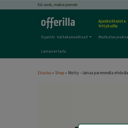
Elä isosti, maksa pienesti
Ajankohtaista
Yrityksille
Sijainti: Valtakunnalliset
Matkatarjoukse
Lainavertailu
Etusivu
»
Shop
»
Motty – lainaa paremmilla ehdoill