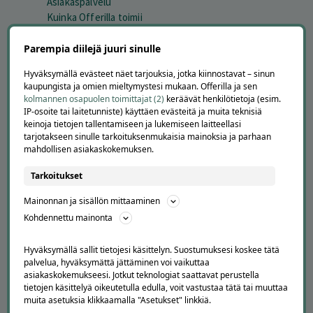
Asiakaspalvelu
Kuinka Offerilla toimii
Usein kysytyt kysymykset
Suosittele Offerillaa
Parempia diilejä juuri sinulle
Hyväksymällä evästeet näet tarjouksia, jotka kiinnostavat – sinun
TUTUSTU MEIHIN
kaupungista ja omien mieltymystesi mukaan. Offerilla ja sen
kolmannen osapuolen toimittajat (2)
keräävät henkilötietoja (esim.
Tietoa meistä
IP-osoite tai laitetunniste) käyttäen evästeitä ja muita teknisiä
Ajankohtaista
keinoja tietojen tallentamiseen ja lukemiseen laitteellasi
Tilaa uutiskirje
tarjotakseen sinulle tarkoituksenmukaisia mainoksia ja parhaan
Avoimet työpaikat
mahdollisen asiakaskokemuksen.
Offerilla mediassa
Tarkoitukset
YRITYKSILLE
Mainonnan ja sisällön mittaaminen
Markkinoi Offerillassa
Kohdennettu mainonta
Vaikuttajayhteistyö
Partneriportaali
Hyväksymällä sallit tietojesi käsittelyn. Suostumuksesi koskee tätä
palvelua, hyväksymättä jättäminen voi vaikuttaa
asiakaskokemukseesi. Jotkut teknologiat saattavat perustella
LATAA APPI
tietojen käsittelyä oikeutetulla edulla, voit vastustaa tätä tai muuttaa
muita asetuksia klikkaamalla "Asetukset" linkkiä.