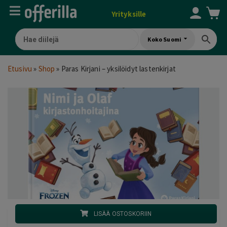
Yrityksille
Koko Suomi
Etusivu
»
Shop
»
Paras Kirjani – yksilöidyt lastenkirjat
LISÄÄ OSTOSKORIIN