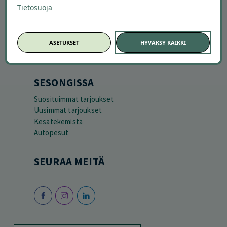
Tietosuoja
ASETUKSET
HYVÄKSY KAIKKI
SESONGISSA
Suosituimmat tarjoukset
Uusimmat tarjoukset
Kesätekemistä
Autopesut
SEURAA MEITÄ