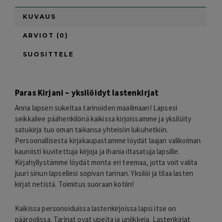
KUVAUS
ARVIOT (0)
SUOSITTELE
Paras Kirjani – yksilöidyt lastenkirjat
Anna lapsen sukeltaa tarinoiden maailmaan! Lapsesi
seikkailee päähenkilönä kaikissa kirjoissamme ja yksilöity
satukirja tuo oman taikansa yhteisiin lukuhetkiin.
Persoonallisesta kirjakaupastamme löydät laajan valikoiman
kauniisti kuvitettuja kirjoja ja ihania iltasatuja lapsille.
Kirjahyllystämme löydät monta eri teemaa, jotta voit valita
juuri sinun lapsellesi sopivan tarinan. Yksilöi ja tilaa lasten
kirjat netistä. Toimitus suoraan kotiin!
Kaikissa personoiduissa lastenkirjoissa lapsi itse on
pääroolissa. Tarinat ovat upeita ja uniikkeja. Lastenkirjat