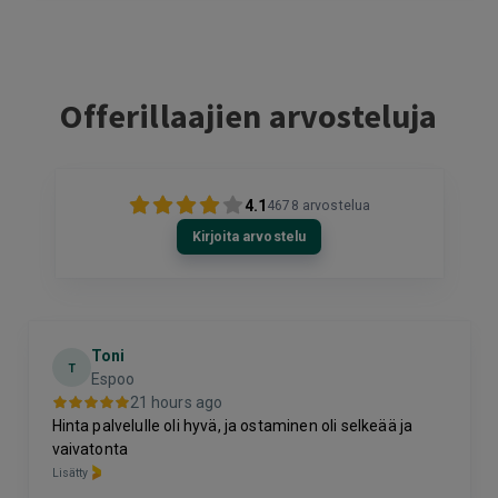
Offerillaajien arvosteluja
4.1
4678
arvostelua
Kirjoita arvostelu
Toni
T
Espoo
21 hours ago
Hinta palvelulle oli hyvä, ja ostaminen oli selkeää ja
vaivatonta
Lisätty