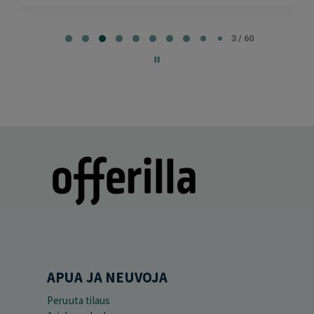
Page
3
3 / 60
of
60
APUA JA NEUVOJA
Peruuta tilaus