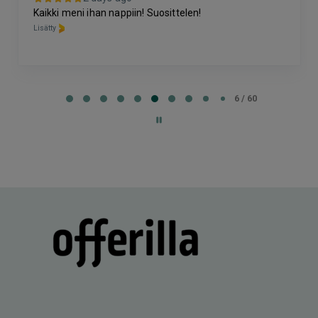
Kaikki meni ihan nappiin! Suosittelen!
Lisätty
Page
6
6 / 60
of
60