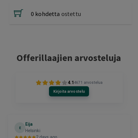
0 kohdetta
ostettu
Offerillaajien arvosteluja
4.1
4671
arvostelua
Kirjoita arvostelu
Eija
E
Helsinki
2 days ago