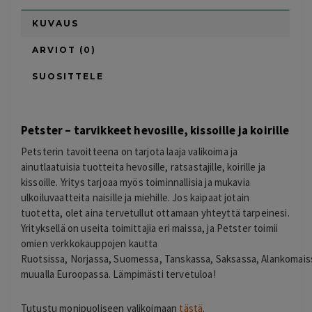
KUVAUS
ARVIOT (0)
SUOSITTELE
Petster – tarvikkeet hevosille, kissoille ja koirille
Petsterin tavoitteena on tarjota laaja valikoima ja
ainutlaatuisia tuotteita hevosille, ratsastajille, koirille ja
kissoille. Yritys tarjoaa myös toiminnallisia ja mukavia
ulkoiluvaatteita naisille ja miehille. Jos kaipaat jotain
tuotetta, olet aina tervetullut ottamaan yhteyttä tarpeinesi.
Yrityksellä on useita toimittajia eri maissa, ja Petster toimii
omien verkkokauppojen kautta
Ruotsissa, Norjassa, Suomessa, Tanskassa, Saksassa, Alankomaissa,
muualla Euroopassa. Lämpimästi tervetuloa!
Tutustu monipuoliseen valikoimaan
tästä
.