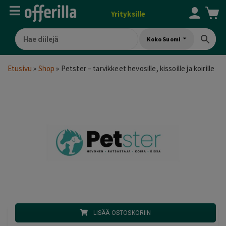
Yrityksille
Koko Suomi
Etusivu
»
Shop
»
Petster – tarvikkeet hevosille, kissoille ja koirille
LISÄÄ OSTOSKORIIN