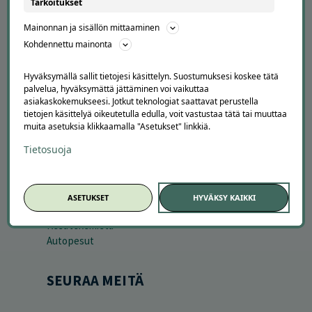
Tarkoitukset
LATAA APPI
Mainonnan ja sisällön mittaaminen
Kohdennettu mainonta
Hyväksymällä sallit tietojesi käsittelyn. Suostumuksesi koskee tätä
palvelua, hyväksymättä jättäminen voi vaikuttaa
asiakaskokemukseesi. Jotkut teknologiat saattavat perustella
tietojen käsittelyä oikeutetulla edulla, voit vastustaa tätä tai muuttaa
muita asetuksia klikkaamalla "Asetukset" linkkiä.
Tietosuoja
SESONGISSA
Suosituimmat tarjoukset
ASETUKSET
HYVÄKSY KAIKKI
Uusimmat tarjoukset
Kesätekemistä
Autopesut
SEURAA MEITÄ