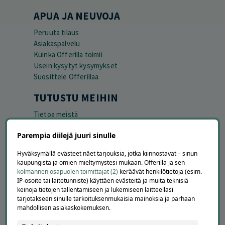
APUA JA NEUVOJA
Peruuta tilaus
Asiakaspalvelu
Kuinka Offerilla toimii
Usein kysytyt kysymykset
Suosittele Offerillaa
TUTUSTU MEIHIN
Tietoa meistä
Ajankohtaista
Parempia diilejä juuri sinulle
Tilaa uutiskirje
Avoimet työpaikat
Hyväksymällä evästeet näet tarjouksia, jotka kiinnostavat – sinun
Offerilla mediassa
kaupungista ja omien mieltymystesi mukaan. Offerilla ja sen
kolmannen osapuolen toimittajat (2)
keräävät henkilötietoja (esim.
YRITYKSILLE
IP-osoite tai laitetunniste) käyttäen evästeitä ja muita teknisiä
keinoja tietojen tallentamiseen ja lukemiseen laitteellasi
Markkinoi Offerillassa
tarjotakseen sinulle tarkoituksenmukaisia mainoksia ja parhaan
Vaikuttajayhteistyö
mahdollisen asiakaskokemuksen.
Partneriportaali