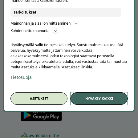
mahdollisen asiakaskokemuksen.
TUTUSTU MEIHIN
Tarkoitukset
Tietoa meistä
Ajankohtaista
Mainonnan ja sisällön mittaaminen
Tilaa uutiskirje
Kohdennettu mainonta
Avoimet työpaikat
Offerilla mediassa
Hyväksymällä sallit tietojesi käsittelyn. Suostumuksesi koskee tätä
palvelua, hyväksymättä jättäminen voi vaikuttaa
YRITYKSILLE
asiakaskokemukseesi. Jotkut teknologiat saattavat perustella
tietojen käsittelyä oikeutetulla edulla, voit vastustaa tätä tai muuttaa
Markkinoi Offerillassa
muita asetuksia klikkaamalla "Asetukset" linkkiä.
Vaikuttajayhteistyö
Partneriportaali
Tietosuoja
LATAA APPI
ASETUKSET
HYVÄKSY KAIKKI