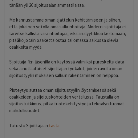
tänään yli 20 sijoitusalan ammattilaista.
Me kannustamme oman ajattelun kehittämiseen ja siihen,
että jokainen voi olla oma salkunhoitaja. Moderni sijoittaja ei
tarvitse kallista varainhoitajaa, eikä analyytikkoa kertomaan,
pitääkö jotain osaketta ostaa tai omassa salkussa olevia
osakkeita myydä.
Sijoittaja.fi:n jäsenillä on käytössä valmiiksi pureskeltu data
sekä ainutlaatuiset sijoittajan työkalut, joiden avulla oman
sijoitustyylin mukaisen salkun rakentaminen on helppoa.
Pisteytys auttaa oman sijoitustyylin löytämisessä sekä
osakkeiden ja sijoituskohteiden vertailussa. Taustalla on
sijoitustutkimus, pitkä tuotekehitystyö ja tekoälyn tuomat
mahdollisuudet.
Tutustu Sijoittajaan
tästä