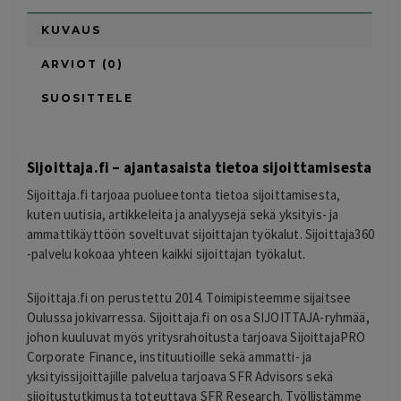
KUVAUS
ARVIOT (0)
SUOSITTELE
Sijoittaja.fi – ajantasaista tietoa sijoittamisesta
Sijoittaja.fi tarjoaa puolueetonta tietoa sijoittamisesta,
kuten uutisia, artikkeleita ja analyysejä sekä yksityis- ja
ammattikäyttöön soveltuvat sijoittajan työkalut. Sijoittaja360
-palvelu kokoaa yhteen kaikki sijoittajan työkalut.
Sijoittaja.fi on perustettu 2014. Toimipisteemme sijaitsee
Oulussa jokivarressa. Sijoittaja.fi on osa SIJOITTAJA-ryhmää,
johon kuuluvat myös yritysrahoitusta tarjoava SijoittajaPRO
Corporate Finance, instituutioille sekä ammatti- ja
yksityissijoittajille palvelua tarjoava SFR Advisors sekä
sijoitustutkimusta toteuttava SFR Research. Työllistämme