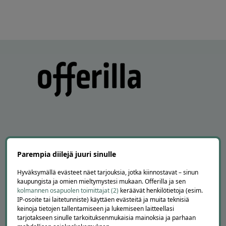
APUA JA NEUVOJA
Parempia diilejä juuri sinulle
Peruuta tilaus
Hyväksymällä evästeet näet tarjouksia, jotka kiinnostavat – sinun
Asiakaspalvelu
kaupungista ja omien mieltymystesi mukaan. Offerilla ja sen
Kuinka Offerilla toimii
kolmannen osapuolen toimittajat (2)
keräävät henkilötietoja (esim.
Usein kysytyt kysymykset
IP-osoite tai laitetunniste) käyttäen evästeitä ja muita teknisiä
keinoja tietojen tallentamiseen ja lukemiseen laitteellasi
Suosittele Offerillaa
tarjotakseen sinulle tarkoituksenmukaisia mainoksia ja parhaan