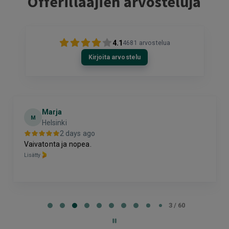
Offerillaajien arvosteluja
4.1
4681
arvostelua
Kirjoita arvostelu
Marja
M
Helsinki
2 days ago
Vaivatonta ja nopea.
Lisätty
Page
3
3 / 60
of
60