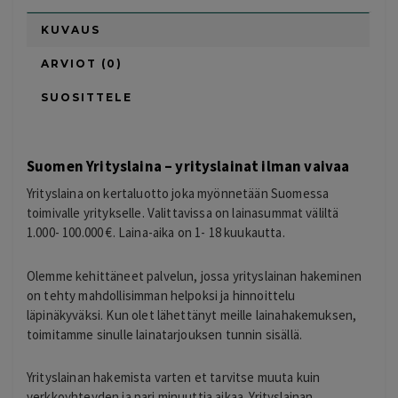
KUVAUS
ARVIOT (0)
SUOSITTELE
Suomen Yrityslaina – yrityslainat ilman vaivaa
Yrityslaina on kertaluotto joka myönnetään Suomessa
toimivalle yritykselle. Valittavissa on lainasummat väliltä
1.000- 100.000 €. Laina-aika on 1- 18 kuukautta.
Olemme kehittäneet palvelun, jossa yrityslainan hakeminen
on tehty mahdollisimman helpoksi ja hinnoittelu
läpinäkyväksi. Kun olet lähettänyt meille lainahakemuksen,
toimitamme sinulle lainatarjouksen tunnin sisällä.
Yrityslainan hakemista varten et tarvitse muuta kuin
verkkoyhteyden ja pari minuuttia aikaa. Yrityslainan