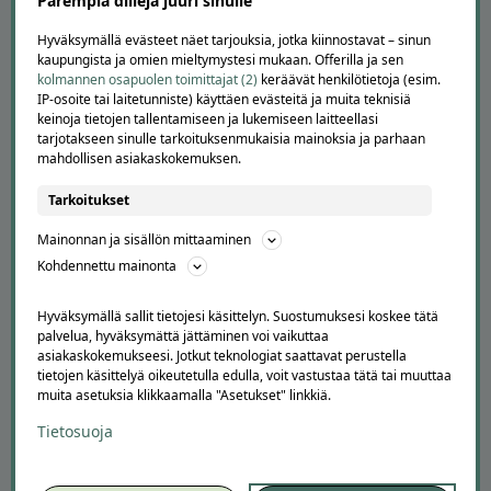
Parempia diilejä juuri sinulle
Hyväksymällä evästeet näet tarjouksia, jotka kiinnostavat – sinun
APUA JA NEUVOJA
kaupungista ja omien mieltymystesi mukaan. Offerilla ja sen
kolmannen osapuolen toimittajat (2)
keräävät henkilötietoja (esim.
Peruuta tilaus
IP-osoite tai laitetunniste) käyttäen evästeitä ja muita teknisiä
keinoja tietojen tallentamiseen ja lukemiseen laitteellasi
Asiakaspalvelu
tarjotakseen sinulle tarkoituksenmukaisia mainoksia ja parhaan
Kuinka Offerilla toimii
mahdollisen asiakaskokemuksen.
Usein kysytyt kysymykset
Suosittele Offerillaa
Tarkoitukset
TUTUSTU MEIHIN
Mainonnan ja sisällön mittaaminen
Kohdennettu mainonta
Tietoa meistä
Ajankohtaista
Hyväksymällä sallit tietojesi käsittelyn. Suostumuksesi koskee tätä
Tilaa uutiskirje
palvelua, hyväksymättä jättäminen voi vaikuttaa
Avoimet työpaikat
asiakaskokemukseesi. Jotkut teknologiat saattavat perustella
Offerilla mediassa
tietojen käsittelyä oikeutetulla edulla, voit vastustaa tätä tai muuttaa
muita asetuksia klikkaamalla "Asetukset" linkkiä.
YRITYKSILLE
Tietosuoja
Markkinoi Offerillassa
Vaikuttajayhteistyö