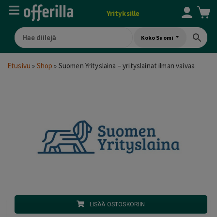
Yrityksille
Koko Suomi
Etusivu
»
Shop
»
Suomen Yrityslaina – yrityslainat ilman vaivaa
LISÄÄ OSTOSKORIIN