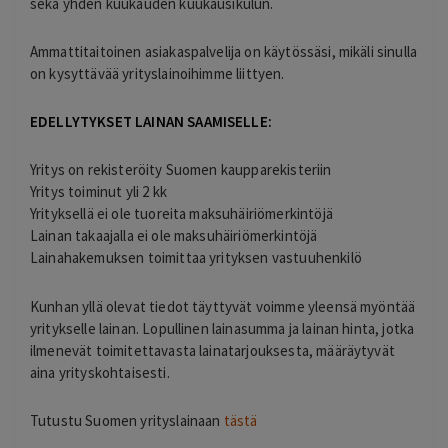
sekä yhden kuukauden kuukausikulun.
Ammattitaitoinen asiakaspalvelija on käytössäsi, mikäli sinulla
on kysyttävää yrityslainoihimme liittyen.
EDELLYTYKSET LAINAN SAAMISELLE:
Yritys on rekisteröity Suomen kaupparekisteriin
Yritys toiminut yli 2 kk
Yrityksellä ei ole tuoreita maksuhäiriömerkintöjä
Lainan takaajalla ei ole maksuhäiriömerkintöjä
Lainahakemuksen toimittaa yrityksen vastuuhenkilö
Kunhan yllä olevat tiedot täyttyvät voimme yleensä myöntää
yritykselle lainan. Lopullinen lainasumma ja lainan hinta, jotka
ilmenevät toimitettavasta lainatarjouksesta, määräytyvät
aina yrityskohtaisesti.
Tutustu Suomen yrityslainaan
tästä