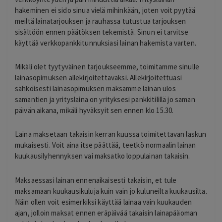
hakeminen ei sido sinua vielä mihinkään, joten voit pyytää
meiltä lainatarjouksen ja rauhassa tutustua tarjouksen
sisältöön ennen päätöksen tekemistä. Sinun ei tarvitse
käyttää verkkopankkitunnuksiasi lainan hakemista varten.
Mikäli olet tyytyväinen tarjoukseemme, toimitamme sinulle
lainasopimuksen allekirjoitettavaksi. Allekirjoitettuasi
sähköisesti lainasopimuksen maksamme lainan ulos
samantien ja yrityslaina on yrityksesi pankkitilillä jo saman
päivän aikana, mikäli hyväksyit sen ennen klo 15.30.
Laina maksetaan takaisin kerran kuussa toimitettavan laskun
mukaisesti. Voit aina itse päättää, teetkö normaalin lainan
kuukausilyhennyksen vai maksatko loppulainan takaisin.
Maksaessasi lainan ennenaikaisesti takaisin, et tule
maksamaan kuukausikuluja kuin vain jo kuluneilta kuukausilta.
Näin ollen voit esimerkiksi käyttää lainaa vain kuukauden
ajan, jolloin maksat ennen eräpäivää takaisin lainapääoman