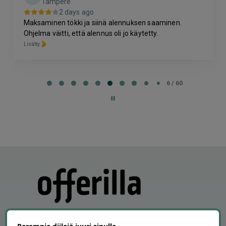
Tampere
2 days ago
Maksaminen tökki ja siinä alennuksen saaminen.
Ohjelma väitti, että alennus oli jo käytetty.
Lisätty
Page
6
6 / 60
of
60