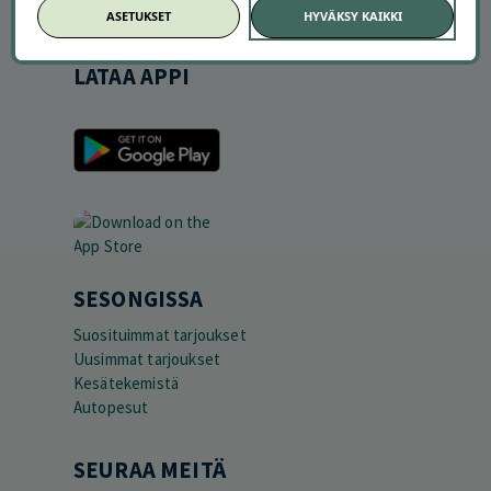
Partneriportaali
ASETUKSET
HYVÄKSY KAIKKI
LATAA APPI
SESONGISSA
Suosituimmat tarjoukset
Uusimmat tarjoukset
Kesätekemistä
Autopesut
SEURAA MEITÄ