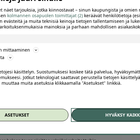
t näet tarjouksia, jotka kiinnostavat – sinun kaupungista ja omien 
 sen
kolmannen osapuolen toimittajat (2)
keräävät henkilötietoja (esi
n evästeitä ja muita teknisiä keinoja tietojen tallentamiseen ja luke
 tarkoituksenmukaisia mainoksia ja parhaan mahdollisen asiakask
ön mittaaminen
ta
ietojesi käsittelyn. Suostumuksesi koskee tätä palvelua, hyväksymät
mukseesi. Jotkut teknologiat saattavat perustella tietojen käsittelyä
ai muuttaa muita asetuksia klikkaamalla "Asetukset" linkkiä.
Of
TTELE
ASETUKSET
HYVÄKSY KAIKK