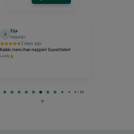
Eija
Terho Tii
E
Helsinki
2 da
2 days ago
Kohtuuhintainen
Kaikki meni ihan nappiin! Suosittelen!
oleva majoitus
Lisätty
perussettii.
Lisätty
e
6 / 60