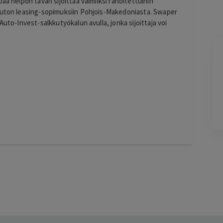
aa helpon tavan sijoittaa valmiiksi rahoitettuihin
 auton leasing-sopimuksiin Pohjois-Makedoniasta. Swaper
Auto-Invest-salkkutyökalun avulla, jonka sijoittaja voi
Jarkko
J
Ylöjärvi
2 days ago
Helppo, vaivaton ja edullinen hinta
Lisätty
Pag
6
of
60