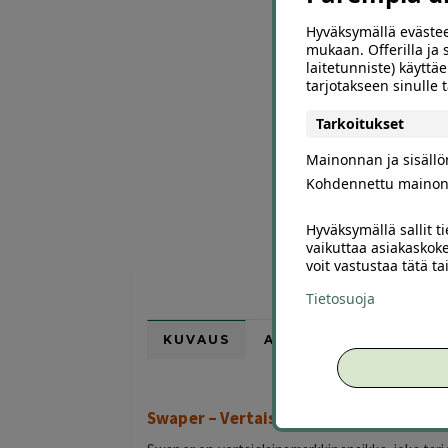
Hyväksymällä evästee
mukaan. Offerilla ja
laitetunniste) käyttäe
tarjotakseen sinulle
Tarkoitukset
Mainonnan ja sisäll
Kohdennettu mainon
Hyväksymällä sallit t
vaikuttaa asiakaskoke
voit vastustaa tätä t
Tietosuoja
KUVAUS
ARVIOT (0)
SUOSI
Swaper – Vertaislainamarkkinapaikka