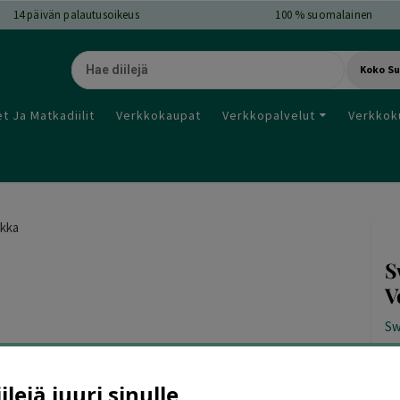
14
päivän palautusoikeus
100 % suomalainen
Koko S
t Ja Matkadiilit
Verkkokaupat
Verkkopalvelut
Verkkok
ikka
S
V
Sw
lejä juuri sinulle