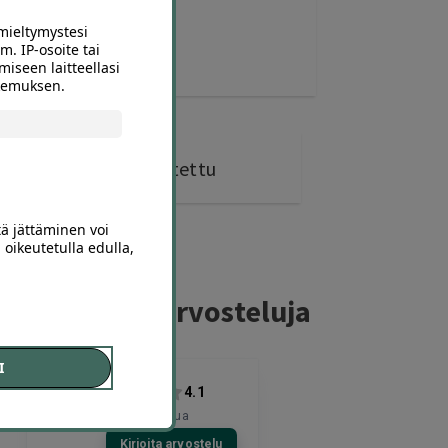
mieltymystesi
m. IP-osoite tai
miseen laitteellasi
okemuksen.
0 kohdetta
ostettu
tä jättäminen voi
 oikeutetulla edulla,
ferillaajien arvosteluja
I
4.1
4671
arvostelua
Kirjoita arvostelu