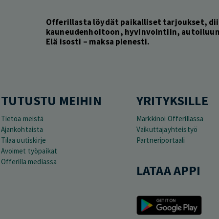
Offerillasta löydät paikalliset tarjoukset, dii
kauneudenhoitoon, hyvinvointiin, autoiluun 
Elä isosti – maksa pienesti.
TUTUSTU MEIHIN
YRITYKSILLE
Tietoa meistä
Markkinoi Offerillassa
Ajankohtaista
Vaikuttajayhteistyö
Tilaa uutiskirje
Partneriportaali
Avoimet työpaikat
Offerilla mediassa
LATAA APPI