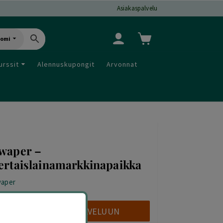
Asiakaspalvelu
uomi
urssit
Alennuskupongit
Arvonnat
waper –
ertaislainamarkkinapaikka
aper
TUTUSTU PALVELUUN