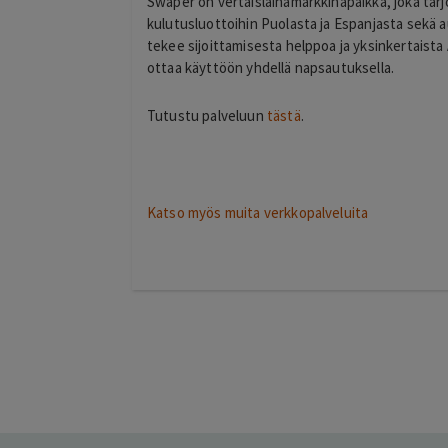
Swaper on vertaislainamarkkinapaikka, joka tarjo
kulutusluottoihin Puolasta ja Espanjasta sekä
tekee sijoittamisesta helppoa ja yksinkertaista 
ottaa käyttöön yhdellä napsautuksella.
timo
Tutustu palveluun
tästä
.
T
helsinki
2 days ago
kiitos hienosti toimi
Lisätty
Katso myös muita verkkopalveluita