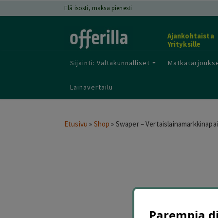
Elä isosti, maksa pienesti
Ajankohtaista
Yrityksille
Sijainti: Valtakunnalliset
Matkatarjoukse
Lainavertailu
Etusivu
»
Shop
»
Swaper – Vertaislainamarkkinapa
Parempia dii