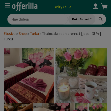
Yrityksille
Koko Suomi
Etusivu
»
Shop
»
Turku
»
Thaimaalaiset hieronnat | jopa -28 % |
Turku