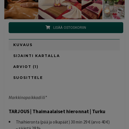
LISÄÄ OSTOSKORIIN
KUVAUS
SIJAINTI KARTALLA
ARVIOT (1)
SUOSITTELE
Markkinapaikkadiili*
TARJOUS | Thaimaalaiset hieronnat | Turku
Thaihieronta (pää ja olkapäät) 30 min 29 € (arvo 40 €)
– säästä 28 %