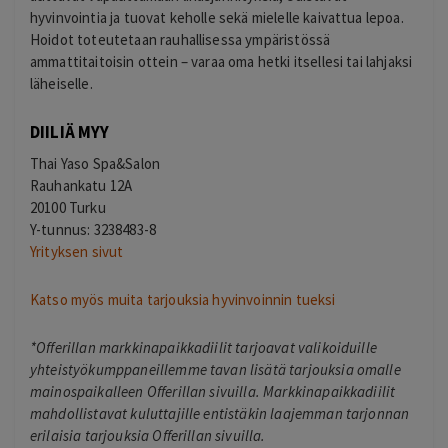
hyvinvointia ja tuovat keholle sekä mielelle kaivattua lepoa.
Hoidot toteutetaan rauhallisessa ympäristössä
ammattitaitoisin ottein – varaa oma hetki itsellesi tai lahjaksi
läheiselle.
DIILIÄ MYY
Thai Yaso Spa&Salon
Rauhankatu 12A
20100 Turku
Y-tunnus: 3238483-8
Yrityksen sivut
Katso myös muita tarjouksia hyvinvoinnin tueksi
*Offerillan markkinapaikkadiilit tarjoavat valikoiduille
yhteistyökumppaneillemme tavan lisätä tarjouksia omalle
mainospaikalleen Offerillan sivuilla. Markkinapaikkadiilit
mahdollistavat kuluttajille entistäkin laajemman tarjonnan
erilaisia tarjouksia Offerillan sivuilla.