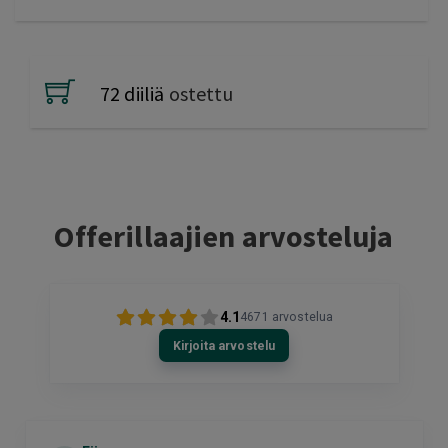
72 diiliä
ostettu
Offerillaajien arvosteluja
4.1
4671
arvostelua
Kirjoita arvostelu