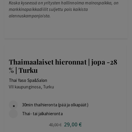
Koska kyseessä on yritysten hallinnoima mainospaikka, on
markkinapaikkadiilit suljettu pois kaikista
alennuskampanjoista.
Thaimaalaiset hieronnat | jopa -28
% | Turku
Thai Yaso Spa&Salon
VII kaupunginosa, Turku
30min thaihieronta (pää ja olkapäät)
Thai- tai jalkahieronta
29
,00
€
Alkuperäinen
Nykyinen
40
,00
€
hinta
hinta