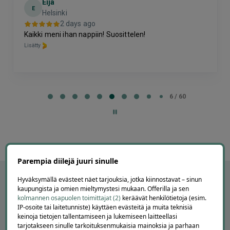
Eija
E
Helsinki
2 days ago
Kaikki meni ihan nappiin! Suosittelen!
Lisätty
Page
6
6 / 60
of
60
Parempia diilejä juuri sinulle
Hyväksymällä evästeet näet tarjouksia, jotka kiinnostavat – sinun
kaupungista ja omien mieltymystesi mukaan. Offerilla ja sen
kolmannen osapuolen toimittajat (2)
keräävät henkilötietoja (esim.
IP-osoite tai laitetunniste) käyttäen evästeitä ja muita teknisiä
keinoja tietojen tallentamiseen ja lukemiseen laitteellasi
tarjotakseen sinulle tarkoituksenmukaisia mainoksia ja parhaan