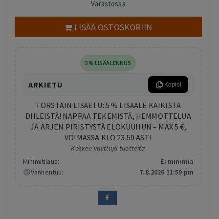
Varastossa
oli:
on:
40,00 €.
29,00 €.
LISÄÄ OSTOSKORIIN
5% LISÄALENNUS
ARKIETU
Kopioi
TORSTAIN LISÄETU: 5 % LISÄALE KAIKISTA
DIILEISTÄ! NAPPAA TEKEMISTÄ, HEMMOTTELUA
JA ARJEN PIRISTYSTÄ ELOKUUHUN – MAX 5 €,
VOIMASSA KLO 23.59 ASTI
Koskee valittuja tuotteita
Minimitilaus:
Ei minimiä
Vanhentuu:
7.8.2026 11:59 pm