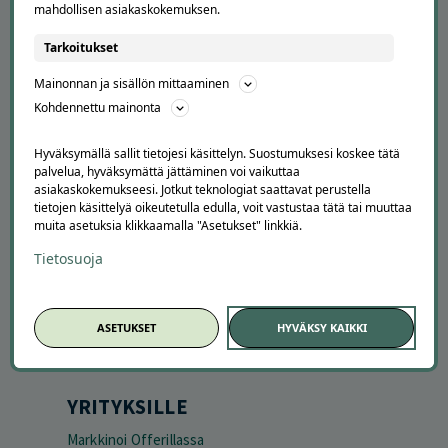
mahdollisen asiakaskokemuksen.
Tarkoitukset
APUA JA NEUVOJA
Mainonnan ja sisällön mittaaminen
Kohdennettu mainonta
Peruuta tilaus
Asiakaspalvelu
Hyväksymällä sallit tietojesi käsittelyn. Suostumuksesi koskee tätä
Kuinka Offerilla toimii
palvelua, hyväksymättä jättäminen voi vaikuttaa
Usein kysytyt kysymykset
asiakaskokemukseesi. Jotkut teknologiat saattavat perustella
Suosittele Offerillaa
tietojen käsittelyä oikeutetulla edulla, voit vastustaa tätä tai muuttaa
muita asetuksia klikkaamalla "Asetukset" linkkiä.
TUTUSTU MEIHIN
Tietosuoja
Tietoa meistä
Ajankohtaista
Tilaa uutiskirje
ASETUKSET
HYVÄKSY KAIKKI
Avoimet työpaikat
Offerilla mediassa
YRITYKSILLE
Markkinoi Offerillassa