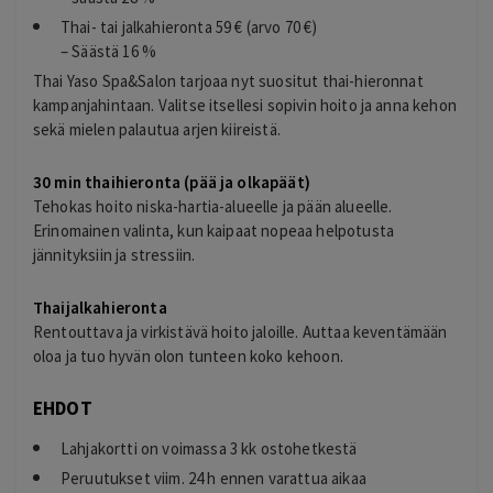
Thai- tai jalkahieronta 59 € (arvo 70 €)
– Säästä 16 %
Thai Yaso Spa&Salon tarjoaa nyt suositut thai-hieronnat
kampanjahintaan. Valitse itsellesi sopivin hoito ja anna kehon
sekä mielen palautua arjen kiireistä.
30 min thaihieronta (pää ja olkapäät)
Tehokas hoito niska-hartia-alueelle ja pään alueelle.
Erinomainen valinta, kun kaipaat nopeaa helpotusta
jännityksiin ja stressiin.
Thaijalkahieronta
Rentouttava ja virkistävä hoito jaloille. Auttaa keventämään
oloa ja tuo hyvän olon tunteen koko kehoon.
EHDOT
Lahjakortti on voimassa 3 kk ostohetkestä
Peruutukset viim. 24 h ennen varattua aikaa