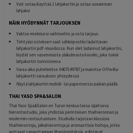
Voit ostaa/käyttää 1 lahjakortin ja ostaa useamman
lahjaksi
NÄIN HYÖDYNNÄT TARJOUKSEN
Valitse mieleisesi vaihtoehto ja osta tarjous
Tehtyäsi ostoksen saat sähköpostiisi ladattavan
lahjakortin pdf-muodossa. Kun olet ladannut lahjakortin,
löydät sen vasemmasta yläkulmasta koodin, joka toimii
lahjakortin tunnisteena
Varaa aika puhelimitse 0407549787 ja mainitse Offerilla-
lahjakortti varauksen yhteydessä
Näytä lahjakortin mobiili- tai paperiversio paikan päällä
THAI YASO SPA&SALON
Thai Yaso Spa&Salon on Turun keskustassa sijaitseva
hierontastudio, joka yhdistää perinteisen thaihieronnan ja
modernin rentoutumisen. Studiolla tarjotaan klassisia
thaihierontoja, jalkahierontoja ja aromaattisia hoitoja, jotka
auttavat vapauttamaan lihasjännityksiä, edistävät