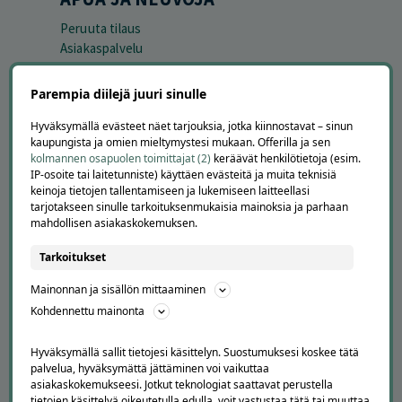
Peruuta tilaus
Asiakaspalvelu
Kuinka Offerilla toimii
Usein kysytyt kysymykset
Parempia diilejä juuri sinulle
Suosittele Offerillaa
Hyväksymällä evästeet näet tarjouksia, jotka kiinnostavat – sinun
TUTUSTU MEIHIN
kaupungista ja omien mieltymystesi mukaan. Offerilla ja sen
kolmannen osapuolen toimittajat (2)
keräävät henkilötietoja (esim.
Tietoa meistä
IP-osoite tai laitetunniste) käyttäen evästeitä ja muita teknisiä
keinoja tietojen tallentamiseen ja lukemiseen laitteellasi
Ajankohtaista
tarjotakseen sinulle tarkoituksenmukaisia mainoksia ja parhaan
Tilaa uutiskirje
mahdollisen asiakaskokemuksen.
Avoimet työpaikat
Offerilla mediassa
Tarkoitukset
YRITYKSILLE
Mainonnan ja sisällön mittaaminen
Kohdennettu mainonta
Markkinoi Offerillassa
Vaikuttajayhteistyö
Hyväksymällä sallit tietojesi käsittelyn. Suostumuksesi koskee tätä
Partneriportaali
palvelua, hyväksymättä jättäminen voi vaikuttaa
asiakaskokemukseesi. Jotkut teknologiat saattavat perustella
tietojen käsittelyä oikeutetulla edulla, voit vastustaa tätä tai muuttaa