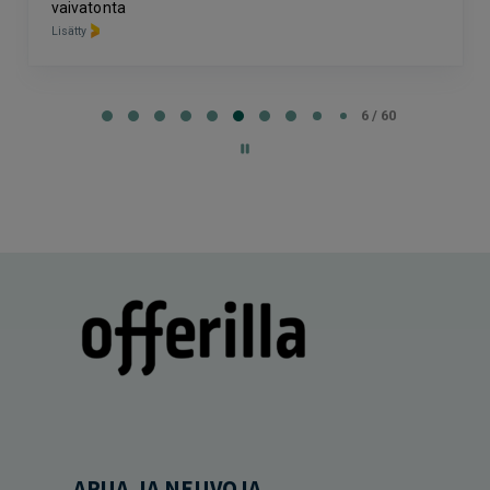
vaivatonta
Lisätty
Page
6
6 / 60
of
60
APUA JA NEUVOJA