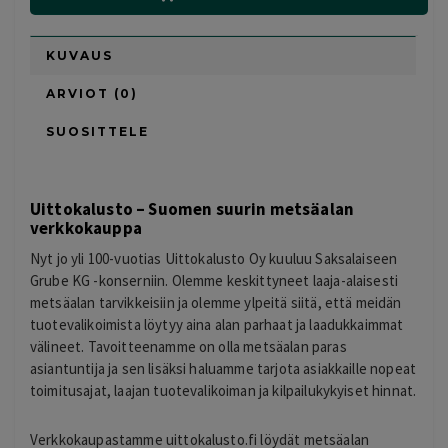
KUVAUS
ARVIOT (0)
SUOSITTELE
Uittokalusto – Suomen suurin metsäalan
verkkokauppa
Nyt jo yli 100-vuotias Uittokalusto Oy kuuluu Saksalaiseen
Grube KG -konserniin. Olemme keskittyneet laaja-alaisesti
metsäalan tarvikkeisiin ja olemme ylpeitä siitä, että meidän
tuotevalikoimista löytyy aina alan parhaat ja laadukkaimmat
välineet. Tavoitteenamme on olla metsäalan paras
asiantuntija ja sen lisäksi haluamme tarjota asiakkaille nopeat
toimitusajat, laajan tuotevalikoiman ja kilpailukykyiset hinnat.
Verkkokaupastamme uittokalusto.fi löydät metsäalan