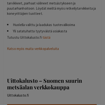
tarvikkeet, parhaat välineet metsästykseen ja
puutarhanhoitoon. Löydät meiltä myös retkeilytarvikkeita ja
koneyrittäjien tuotteet.
Huolella valittu ja laadukas tuotevalikoima
Yli satatuhatta tyytyväistä asiakasta
Tutustu Uittokalusto.fi
tästä
Katso myös muita verkkopalveluita
Uittokalusto – Suomen suurin
metsäalan verkkokauppa
Uittokalusto.fi