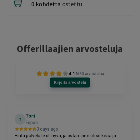
0 kohdetta
ostettu
Offerillaajien arvosteluja
4.1
4683
arvostelua
Kirjoita arvostelu
Toni
T
Espoo
3 days ago
Hinta palvelulle oli hyvä, ja ostaminen oli selkeää ja