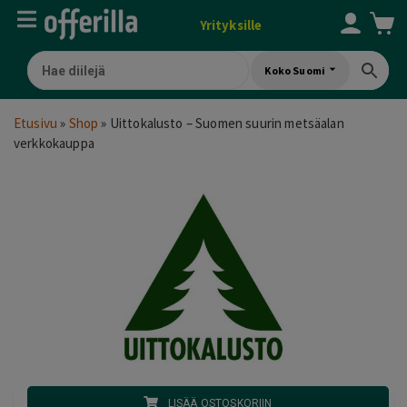
Yrityksille
Koko Suomi
Etusivu
»
Shop
»
Uittokalusto – Suomen suurin metsäalan
verkkokauppa
LISÄÄ OSTOSKORIIN