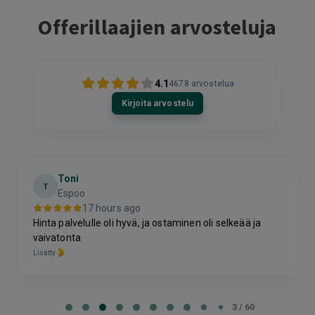
Offerillaajien arvosteluja
4.1
4678
arvostelua
Kirjoita arvostelu
Toni
T
Espoo
17 hours ago
Hinta palvelulle oli hyvä, ja ostaminen oli selkeää ja
vaivatonta
Lisätty
Page
3
3 / 60