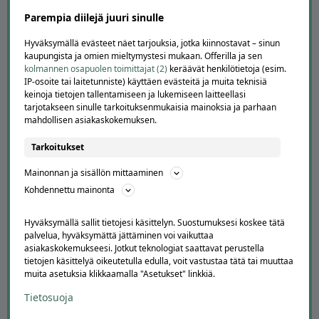
Suosittele Offerillaa
Parempia diilejä juuri sinulle
TUTUSTU MEIHIN
Hyväksymällä evästeet näet tarjouksia, jotka kiinnostavat – sinun
Tietoa meistä
kaupungista ja omien mieltymystesi mukaan. Offerilla ja sen
kolmannen osapuolen toimittajat (2)
keräävät henkilötietoja (esim.
Ajankohtaista
IP-osoite tai laitetunniste) käyttäen evästeitä ja muita teknisiä
Tilaa uutiskirje
keinoja tietojen tallentamiseen ja lukemiseen laitteellasi
Avoimet työpaikat
tarjotakseen sinulle tarkoituksenmukaisia mainoksia ja parhaan
Offerilla mediassa
mahdollisen asiakaskokemuksen.
YRITYKSILLE
Tarkoitukset
Markkinoi Offerillassa
Mainonnan ja sisällön mittaaminen
Vaikuttajayhteistyö
Kohdennettu mainonta
Partneriportaali
Hyväksymällä sallit tietojesi käsittelyn. Suostumuksesi koskee tätä
palvelua, hyväksymättä jättäminen voi vaikuttaa
LATAA APPI
asiakaskokemukseesi. Jotkut teknologiat saattavat perustella
tietojen käsittelyä oikeutetulla edulla, voit vastustaa tätä tai muuttaa
muita asetuksia klikkaamalla "Asetukset" linkkiä.
Tietosuoja