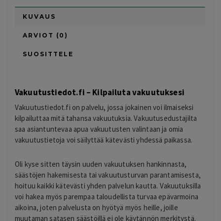
KUVAUS
ARVIOT (0)
SUOSITTELE
Vakuutustiedot.fi – Kilpailuta vakuutuksesi
Vakuutustiedot.fi on palvelu, jossa jokainen voi ilmaiseksi
kilpailuttaa mitä tahansa vakuutuksia. Vakuutusedustajilta
saa asiantuntevaa apua vakuutusten valintaan ja omia
vakuutustietoja voi säilyttää kätevästi yhdessä paikassa.
Oli kyse sitten täysin uuden vakuutuksen hankinnasta,
säästöjen hakemisesta tai vakuutusturvan parantamisesta,
hoituu kaikki kätevästi yhden palvelun kautta. Vakuutuksilla
voi hakea myös parempaa taloudellista turvaa epävarmoina
aikoina, joten palvelusta on hyötyä myös heille, joille
muutaman satasen säästöillä ei ole käytännön merkitystä.