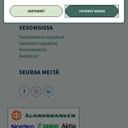
ASETUKSET
HYVÄKSY KAIKKI
SESONGISSA
Suosituimmat tarjoukset
Uusimmat tarjoukset
Kesätekemistä
Autopesut
SEURAA MEITÄ