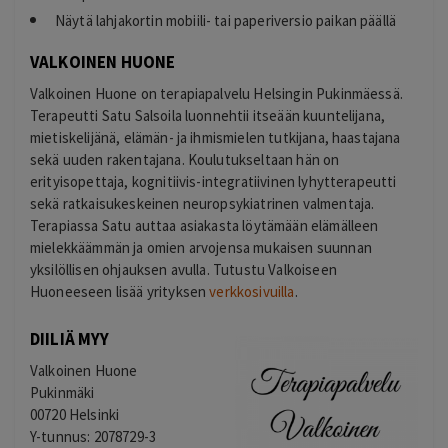
Näytä lahjakortin mobiili- tai paperiversio paikan päällä
VALKOINEN HUONE
Valkoinen Huone on terapiapalvelu Helsingin Pukinmäessä.
Terapeutti Satu Salsoila luonnehtii itseään kuuntelijana,
mietiskelijänä, elämän- ja ihmismielen tutkijana, haastajana
sekä uuden rakentajana. Koulutukseltaan hän on
erityisopettaja, kognitiivis-integratiivinen lyhytterapeutti
sekä ratkaisukeskeinen neuropsykiatrinen valmentaja.
Terapiassa Satu auttaa asiakasta löytämään elämälleen
mielekkäämmän ja omien arvojensa mukaisen suunnan
yksilöllisen ohjauksen avulla. Tutustu Valkoiseen
Huoneeseen lisää yrityksen
verkkosivuilla
.
DIILIÄ MYY
Valkoinen Huone
Pukinmäki
00720 Helsinki
Y-tunnus: 2078729-3