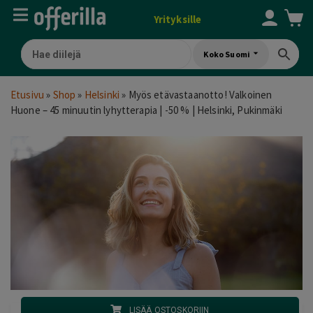
Yrityksille
Koko Suomi
Etusivu
»
Shop
»
Helsinki
»
Myös etävastaanotto! Valkoinen
Huone – 45 minuutin lyhytterapia | -50 % | Helsinki, Pukinmäki
LISÄÄ OSTOSKORIIN