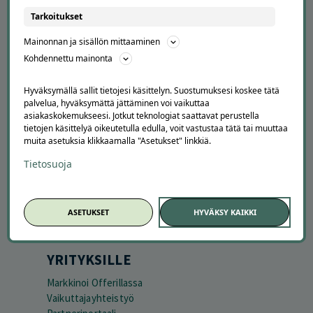
Tarkoitukset
APUA JA NEUVOJA
Mainonnan ja sisällön mittaaminen
Peruuta tilaus
Kohdennettu mainonta
Asiakaspalvelu
Kuinka Offerilla toimii
Hyväksymällä sallit tietojesi käsittelyn. Suostumuksesi koskee tätä
Usein kysytyt kysymykset
palvelua, hyväksymättä jättäminen voi vaikuttaa
Suosittele Offerillaa
asiakaskokemukseesi. Jotkut teknologiat saattavat perustella
tietojen käsittelyä oikeutetulla edulla, voit vastustaa tätä tai muuttaa
muita asetuksia klikkaamalla "Asetukset" linkkiä.
TUTUSTU MEIHIN
Tietosuoja
Tietoa meistä
Ajankohtaista
Tilaa uutiskirje
ASETUKSET
HYVÄKSY KAIKKI
Avoimet työpaikat
Offerilla mediassa
YRITYKSILLE
Markkinoi Offerillassa
Vaikuttajayhteistyö