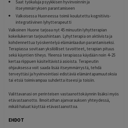
Saat työkaluja psyykkisen hyvinvoinnin ja
itseymmärryksen parantamiseen
Valkoisessa Huoneessa toimii koulutettu kognitiivis-
integratiivinen lyhytterapeutti
Valkoinen Huone tarjoaa nyt 45 minuutin lyhytterapian
kokeilukerran tarjoushintaan. Lyhytterapia on aktiivista ja
kohdennettua työskentelyä elämänlaadun parantamiseksi.
Terapiassa sovitaan yksilölliset tavoitteet, terapian pituus
sekä käyntien tiheys. Yleensä terapiassa käydään noin 4–25
kertaa riippuen käsiteltävistä asioista. Terapeutin
ohjauksessa voit saada lisää itseymmärrystä, tehdä
terveyttäsi ja hyvinvointiasi edistäviä elämäntapamuutoksia
tai etsiä toimivampaa suhdetta itseesi ja toisiin.
Valittavanasi on perinteisen vastaanottokäynnin lisäksi myös
etävastaanotto. Ilmoitathan ajanvarauksen yhteydessä,
mikäli haluat käyttää etävastaanottoa.
EHDOT