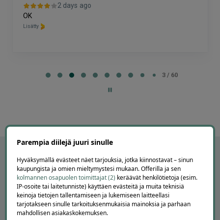
2 days ago
OK
Lisätty
Page
3
3 / 60
of
60
Parempia diilejä juuri sinulle
Hyväksymällä evästeet näet tarjouksia, jotka kiinnostavat – sinun
kaupungista ja omien mieltymystesi mukaan. Offerilla ja sen
kolmannen osapuolen toimittajat (2)
keräävät henkilötietoja (esim.
IP-osoite tai laitetunniste) käyttäen evästeitä ja muita teknisiä
keinoja tietojen tallentamiseen ja lukemiseen laitteellasi
tarjotakseen sinulle tarkoituksenmukaisia mainoksia ja parhaan
mahdollisen asiakaskokemuksen.