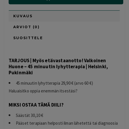
KUVAUS
ARVIOT (0)
SUOSITTELE
TARJOUS | Myös etävastaanotto! Valkoinen
Huone – 45 minuutin lyhytterapia | Helsinki,
Pukinmäki
45 minuutin lyhytterapia 29,90 € (arvo 60 €)
Haluaisitko oppia enemmän itsestäsi?
MIKSI OSTAA TÄMÄ DIILI?
Säästät 30,10 €
Pääset terapiaan helposti ilman lähetettä tai diagnoosia