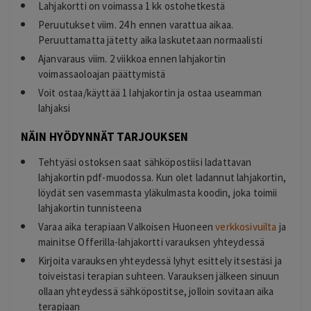
Lahjakortti on voimassa 1 kk ostohetkestä
Peruutukset viim. 24 h ennen varattua aikaa.
Peruuttamatta jätetty aika laskutetaan normaalisti
Ajanvaraus viim. 2 viikkoa ennen lahjakortin
voimassaoloajan päättymistä
Voit ostaa/käyttää 1 lahjakortin ja ostaa useamman
lahjaksi
NÄIN HYÖDYNNÄT TARJOUKSEN
Tehtyäsi ostoksen saat sähköpostiisi ladattavan
lahjakortin pdf-muodossa. Kun olet ladannut lahjakortin,
löydät sen vasemmasta yläkulmasta koodin, joka toimii
lahjakortin tunnisteena
Varaa aika terapiaan Valkoisen Huoneen
verkkosivuilta
ja
mainitse Offerilla-lahjakortti varauksen yhteydessä
Kirjoita varauksen yhteydessä lyhyt esittely itsestäsi ja
toiveistasi terapian suhteen. Varauksen jälkeen sinuun
ollaan yhteydessä sähköpostitse, jolloin sovitaan aika
terapiaan