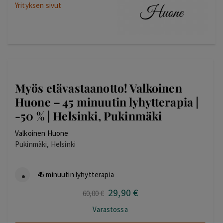
Yrityksen sivut
Myös etävastaanotto! Valkoinen
Huone – 45 minuutin lyhytterapia |
-50 % | Helsinki, Pukinmäki
Valkoinen Huone
Pukinmäki, Helsinki
45 minuutin lyhytterapia
29
,90
€
Alkuperäinen
Nykyinen
60
,00
€
hinta
hinta
Varastossa
oli:
on: