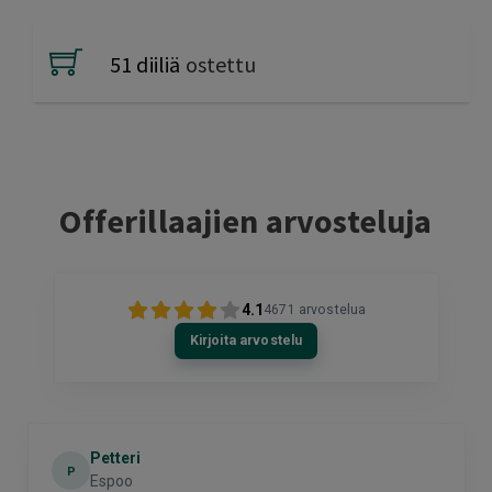
51 diiliä
ostettu
Offerillaajien arvosteluja
4.1
4671
arvostelua
Kirjoita arvostelu
Petteri
P
Espoo