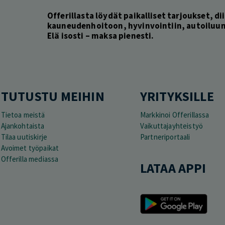
Offerillasta löydät paikalliset tarjoukset, dii
kauneudenhoitoon, hyvinvointiin, autoiluun 
Elä isosti – maksa pienesti.
TUTUSTU MEIHIN
YRITYKSILLE
Tietoa meistä
Markkinoi Offerillassa
Ajankohtaista
Vaikuttajayhteistyö
Tilaa uutiskirje
Partneriportaali
Avoimet työpaikat
Offerilla mediassa
LATAA APPI