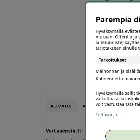
Parempia dii
Hyväksymällä evästee
mukaan. Offerilla ja
laitetunniste) käyttäe
tarjotakseen sinulle
Tarkoitukset
Mainonnan ja sisäll
Kohdennettu mainon
Hyväksymällä sallit t
vaikuttaa asiakaskoke
voit vastustaa tätä t
KUVAUS
ARVIOT (0)
SUOSI
Tietosuoja
Vertaaensin.fi – Lainaa helposti elämä