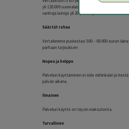
VertaaEnsin.fi on yksi Suomen suurimmista raho
yli 120.000 suomalaista tekemään parempia talo
vanhoja lainoja yli 20 pankin ja rahoituslaitokse
Säästät rahaa
Vertailemme puolestasi 500 – 60 000 euron lainat
parhaan tarjouksen
Nopea ja helppo
Palvelun käyttäminen ei sido mihinkään ja kestä
päivän aikana.
Ilmainen
Palvelun käyttö on täysin maksutonta.
Turvallinen
Petteri