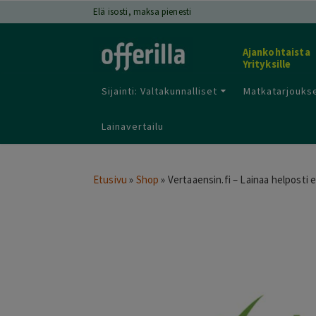
Elä isosti, maksa pienesti
Ajankohtaista
Yrityksille
Sijainti: Valtakunnalliset
Matkatarjoukse
Lainavertailu
Etusivu
»
Shop
»
Vertaaensin.fi – Lainaa helposti e