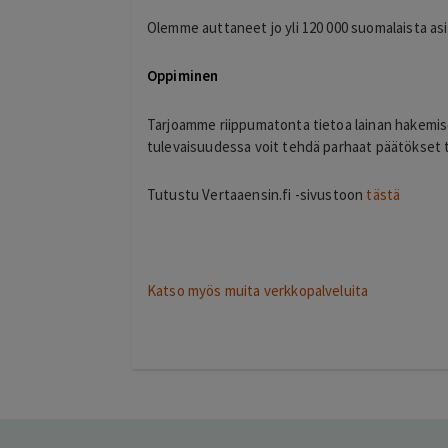
P
Espoo
Olemme auttaneet jo yli 120 000 suomalaista as
22 hours ago
su painepesurilla js
OK
Oppiminen
Lisätty
Tarjoamme riippumatonta tietoa lainan hakemiseen
tulevaisuudessa voit tehdä parhaat päätökset t
Tutustu Vertaaensin.fi -sivustoon
tästä
Katso myös muita verkkopalveluita