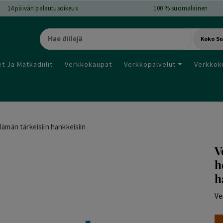
14
päivän palautusoikeus
100 % suomalainen
Koko S
t Ja Matkadiilit
Verkkokaupat
Verkkopalvelut
Verkkok
lämän tärkeisiin hankkeisiin
V
h
h
Ve