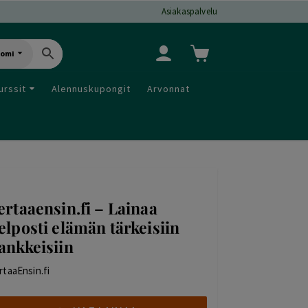
Asiakaspalvelu
uomi
urssit
Alennuskupongit
Arvonnat
ertaaensin.fi – Lainaa
elposti elämän tärkeisiin
ankkeisiin
rtaaEnsin.fi