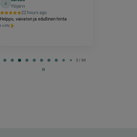
J
E
Ylöjärvi
Helsinki
22 hours ago
22 h
Helppo, vaivaton ja edullinen hinta
Kaikki meni ihan
Lisätty
Lisätty
e
3 / 60