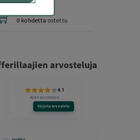
0 kohdetta
ostettu
ferillaajien arvosteluja
4.1
4663
arvostelua
Kirjoita arvostelu
Jarkko
Eija