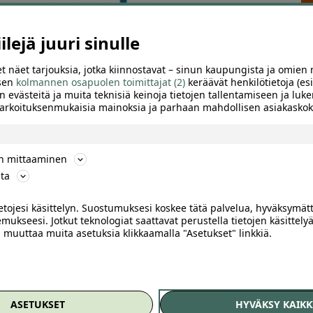
lejä juuri sinulle
t näet tarjouksia, jotka kiinnostavat – sinun kaupungista ja omien 
 sen
kolmannen osapuolen toimittajat (2)
keräävät henkilötietoja (esi
n evästeitä ja muita teknisiä keinoja tietojen tallentamiseen ja luke
 tarkoituksenmukaisia mainoksia ja parhaan mahdollisen asiakask
ön mittaaminen
ta
ietojesi käsittelyn. Suostumuksesi koskee tätä palvelua, hyväksymät
mukseesi. Jotkut teknologiat saattavat perustella tietojen käsittelyä
ai muuttaa muita asetuksia klikkaamalla "Asetukset" linkkiä.
TTELE
n tärkeisiin hankkeisiin
ASETUKSET
HYVÄKSY KAIKK