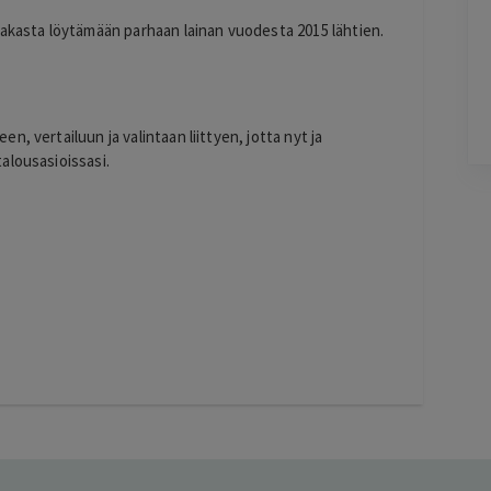
T
helsinki
iakasta löytämään parhaan lainan vuodesta 2015 lähtien.
22 hours ago
kiitos hienosti toimi
Lisätty
, vertailuun ja valintaan liittyen, jotta nyt ja
alousasioissasi.
Pag
3
of
60