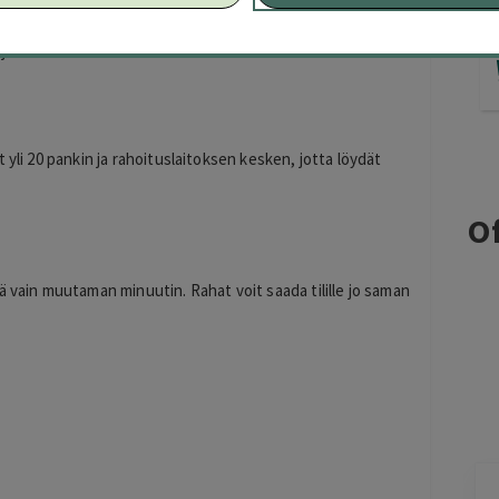
itustuotteiden vertailusivustoista ja olemme auttaneet jo
uspäätöksiä ja löytämään parhaan lainan ja yhdistelemään
n joukosta.
 yli 20 pankin ja rahoituslaitoksen kesken, jotta löydät
Of
ä vain muutaman minuutin. Rahat voit saada tilille jo saman
timo