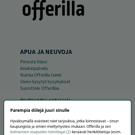
APUA JA NEUVOJA
Peruuta tilaus
Asiakaspalvelu
Kuinka Offerilla toimii
Usein kysytyt kysymykset
Suosittele Offerillaa
TUTUSTU MEIHIN
Parempia diilejä juuri sinulle
Tietoa meistä
Ajankohtaista
Hyväksymällä evästeet näet tarjouksia, jotka kiinnostavat – sinun
Tilaa uutiskirje
kaupungista ja omien mieltymystesi mukaan. Offerilla ja sen
Avoimet työpaikat
kolmannen osapuolen toimittajat (2)
keräävät henkilötietoja (esim.