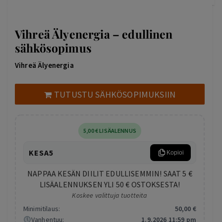
Vihreä Älyenergia – edullinen
sähkösopimus
Vihreä Älyenergia
TUTUSTU SÄHKÖSOPIMUKSIIN
5
,00
€
LISÄALENNUS
KESA5
Kopioi
NAPPAA KESÄN DIILIT EDULLISEMMIN! SAAT 5 €
LISÄALENNUKSEN YLI 50 € OSTOKSESTA!
Koskee valittuja tuotteita
Minimitilaus:
50
,00
€
Vanhentuu:
1.9.2026 11:59 pm