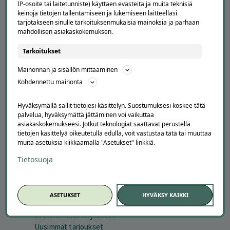
Offerilla mediassa
IP-osoite tai laitetunniste) käyttäen evästeitä ja muita teknisiä
keinoja tietojen tallentamiseen ja lukemiseen laitteellasi
tarjotakseen sinulle tarkoituksenmukaisia mainoksia ja parhaan
YRITYKSILLE
mahdollisen asiakaskokemuksen.
Markkinoi Offerillassa
Tarkoitukset
Vaikuttajayhteistyö
Partneriportaali
Mainonnan ja sisällön mittaaminen
Kohdennettu mainonta
LATAA APPI
Hyväksymällä sallit tietojesi käsittelyn. Suostumuksesi koskee tätä
palvelua, hyväksymättä jättäminen voi vaikuttaa
asiakaskokemukseesi. Jotkut teknologiat saattavat perustella
tietojen käsittelyä oikeutetulla edulla, voit vastustaa tätä tai muuttaa
muita asetuksia klikkaamalla "Asetukset" linkkiä.
Tietosuoja
ASETUKSET
HYVÄKSY KAIKKI
SESONGISSA
Suosituimmat tarjoukset
Uusimmat tarjoukset