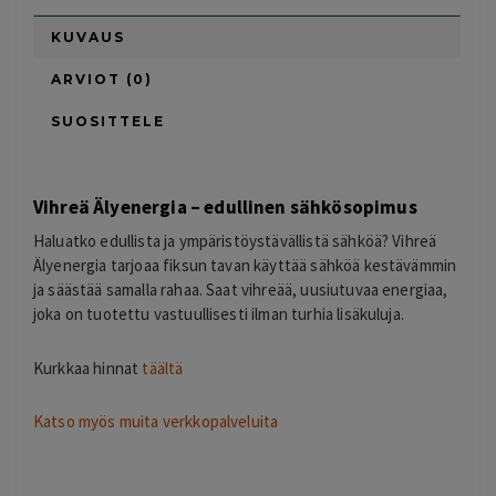
KUVAUS
ARVIOT (0)
SUOSITTELE
Vihreä Älyenergia – edullinen sähkösopimus
Haluatko edullista ja ympäristöystävällistä sähköä? Vihreä
Älyenergia tarjoaa fiksun tavan käyttää sähköä kestävämmin
ja säästää samalla rahaa. Saat vihreää, uusiutuvaa energiaa,
joka on tuotettu vastuullisesti ilman turhia lisäkuluja.
Kurkkaa hinnat
täältä
Katso myös muita verkkopalveluita