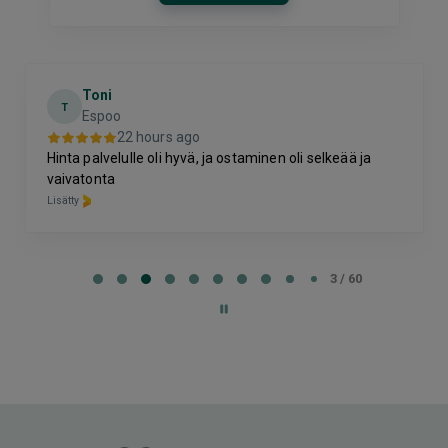
Toni
T
Espoo
22 hours ago
Hinta palvelulle oli hyvä, ja ostaminen oli selkeää ja
vaivatonta
Lisätty
Page
3
3 / 60
of
60