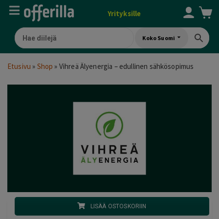
Yrityksille
Koko Suomi
Etusivu
»
Shop
»
Vihreä Älyenergia – edullinen sähkösopimus
LISÄÄ OSTOSKORIIN