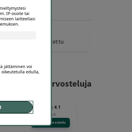
mieltymystesi
m. IP-osoite tai
miseen laitteellasi
okemuksen.
0 kohdetta
ostettu
tä jättäminen voi
 oikeutetulla edulla,
ferillaajien arvosteluja
I
4.1
4678
arvostelua
Kirjoita arvostelu