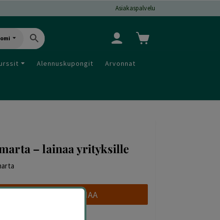
Asiakaspalvelu
uomi
urssit
Alennuskupongit
Arvonnat
marta – lainaa yrityksille
arta
HAE LAINAA