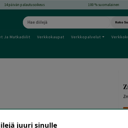
14
päivän palautusoikeus
100 % suomalainen
Koko S
t Ja Matkadiilit
Verkkokaupat
Verkkopalvelut
Verkkok
Z
Zm
lejä juuri sinulle