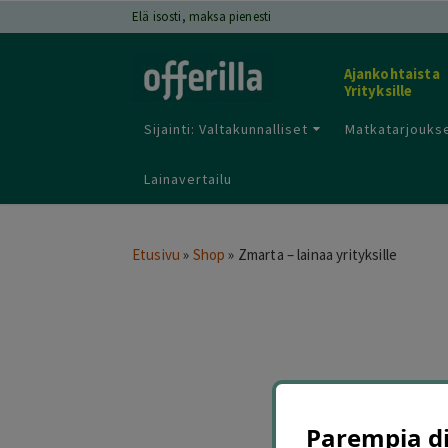
Elä isosti, maksa pienesti
Ajankohtaista
Yrityksille
Sijainti: Valtakunnalliset
Matkatarjoukse
Lainavertailu
Etusivu
»
Shop
»
Zmarta – lainaa yrityksille
Parempia dii