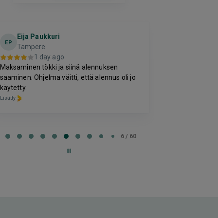
Eija Paukkuri
Kirill
K
EP
Tampere
2 da
1 day ago
-
Maksaminen tökki ja siinä alennuksen
Lisätty
saaminen. Ohjelma väitti, että alennus oli jo
käytetty.
Lisätty
e
6 / 60