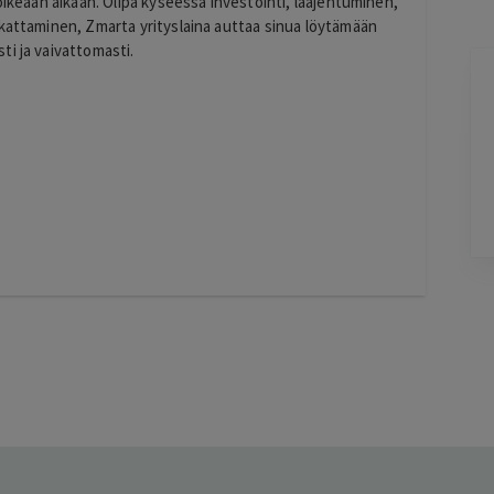
oikeaan aikaan. Olipa kyseessä investointi, laajentuminen,
 kattaminen, Zmarta yrityslaina auttaa sinua löytämään
i ja vaivattomasti.
Maria Kujala
1 day ago
Hyvä hintalaatu suhde, suositukset.
Lisätty
Pag
6
of
60