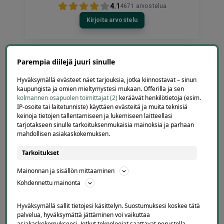
4.1
4671
arvostelua
Kirjoita arvostelu
Parempia diilejä juuri sinulle
Eija
Hyväksymällä evästeet näet tarjouksia, jotka kiinnostavat – sinun
E
Helsinki
kaupungista ja omien mieltymystesi mukaan. Offerilla ja sen
2 days ago
kolmannen osapuolen toimittajat (2)
keräävät henkilötietoja (esim.
Kaikki meni ihan nappiin! Suosittelen!
IP-osoite tai laitetunniste) käyttäen evästeitä ja muita teknisiä
keinoja tietojen tallentamiseen ja lukemiseen laitteellasi
Lisätty
tarjotakseen sinulle tarkoituksenmukaisia mainoksia ja parhaan
mahdollisen asiakaskokemuksen.
Page
Tarkoitukset
6
6 / 60
Mainonnan ja sisällön mittaaminen
of
Kohdennettu mainonta
60
Hyväksymällä sallit tietojesi käsittelyn. Suostumuksesi koskee tätä
palvelua, hyväksymättä jättäminen voi vaikuttaa
asiakaskokemukseesi. Jotkut teknologiat saattavat perustella