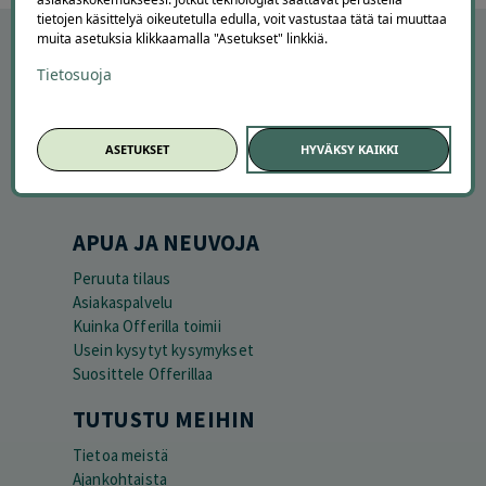
tietojen käsittelyä oikeutetulla edulla, voit vastustaa tätä tai muuttaa
muita asetuksia klikkaamalla "Asetukset" linkkiä.
Tietosuoja
ASETUKSET
HYVÄKSY KAIKKI
APUA JA NEUVOJA
Peruuta tilaus
Asiakaspalvelu
Kuinka Offerilla toimii
Usein kysytyt kysymykset
Suosittele Offerillaa
TUTUSTU MEIHIN
Tietoa meistä
Ajankohtaista