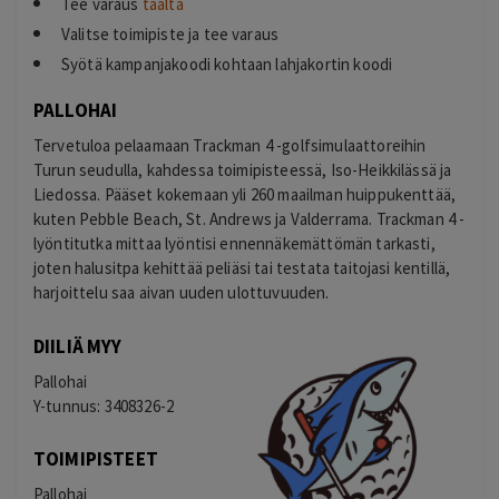
Tee varaus
täältä
Valitse toimipiste ja tee varaus
Syötä kampanjakoodi kohtaan lahjakortin koodi
PALLOHAI
Tervetuloa pelaamaan Trackman 4 -golfsimulaattoreihin
Turun seudulla, kahdessa toimipisteessä, Iso-Heikkilässä ja
Liedossa. Pääset kokemaan yli 260 maailman huippukenttää,
kuten Pebble Beach, St. Andrews ja Valderrama. Trackman 4 -
lyöntitutka mittaa lyöntisi ennennäkemättömän tarkasti,
joten halusitpa kehittää peliäsi tai testata taitojasi kentillä,
harjoittelu saa aivan uuden ulottuvuuden.
DIILIÄ MYY
Pallohai
Y-tunnus: 3408326-2
TOIMIPISTEET
Pallohai