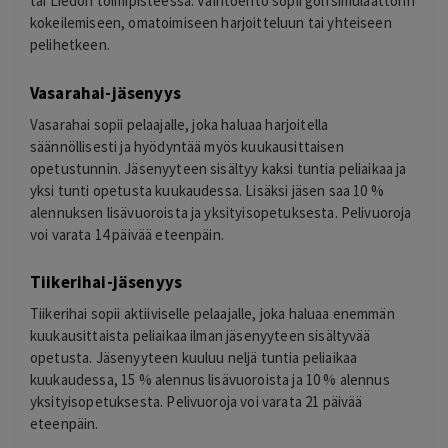
tai Liedon toimipisteessä. Vaihtoehto sopii golfsimulaattorin
kokeilemiseen, omatoimiseen harjoitteluun tai yhteiseen
pelihetkeen.
Vasarahai-jäsenyys
Vasarahai sopii pelaajalle, joka haluaa harjoitella
säännöllisesti ja hyödyntää myös kuukausittaisen
opetustunnin. Jäsenyyteen sisältyy kaksi tuntia peliaikaa ja
yksi tunti opetusta kuukaudessa. Lisäksi jäsen saa 10 %
alennuksen lisävuoroista ja yksityisopetuksesta. Pelivuoroja
voi varata 14 päivää eteenpäin.
Tiikerihai-jäsenyys
Tiikerihai sopii aktiiviselle pelaajalle, joka haluaa enemmän
kuukausittaista peliaikaa ilman jäsenyyteen sisältyvää
opetusta. Jäsenyyteen kuuluu neljä tuntia peliaikaa
kuukaudessa, 15 % alennus lisävuoroista ja 10 % alennus
yksityisopetuksesta. Pelivuoroja voi varata 21 päivää
eteenpäin.