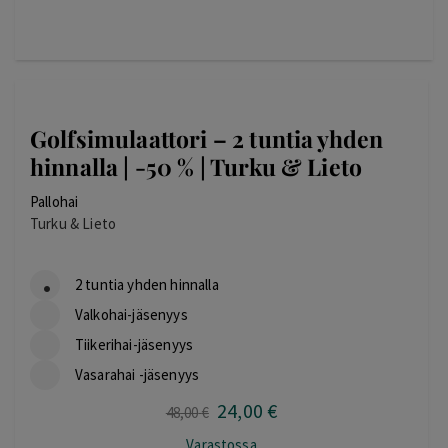
Golfsimulaattori – 2 tuntia yhden
hinnalla | -50 % | Turku & Lieto
Pallohai
Turku & Lieto
2 tuntia yhden hinnalla
Valkohai-jäsenyys
Tiikerihai-jäsenyys
Vasarahai -jäsenyys
24
,00
€
Alkuperäinen
Nykyinen
48
,00
€
hinta
hinta
Varastossa