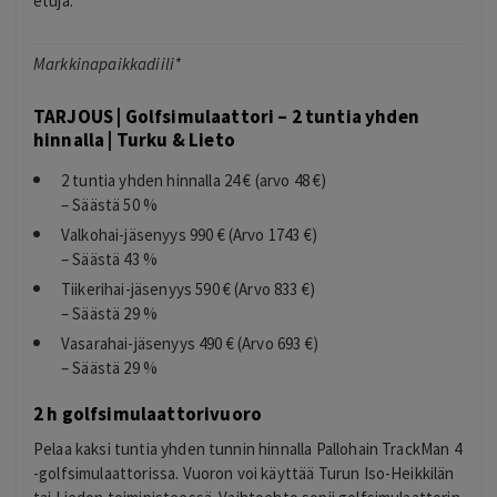
etuja.
Markkinapaikkadiili*
TARJOUS | Golfsimulaattori – 2 tuntia yhden
hinnalla | Turku & Lieto
2 tuntia yhden hinnalla 24 € (arvo 48 €)
– Säästä 50 %
Valkohai-jäsenyys 990 € (Arvo 1743 €)
– Säästä 43 %
Tiikerihai-jäsenyys 590 € (Arvo 833 €)
– Säästä 29 %
Vasarahai-jäsenyys 490 € (Arvo 693 €)
– Säästä 29 %
2 h golfsimulaattorivuoro
Pelaa kaksi tuntia yhden tunnin hinnalla Pallohain TrackMan 4
-golfsimulaattorissa. Vuoron voi käyttää Turun Iso-Heikkilän