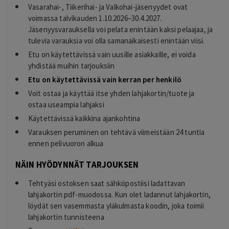
Vasarahai-, Tiikerihai- ja Valkohai-jäsenyydet ovat
voimassa talvikauden 1.10.2026–30.4.2027.
Jäsenyysvarauksella voi pelata enintään kaksi pelaajaa, ja
tulevia varauksia voi olla samanaikaisesti enintään viisi.
Etu on käytettävissä vain uusille asiakkaille, ei voida
yhdistää muihin tarjouksiin
Etu on käytettävissä vain kerran per henkilö
Voit ostaa ja käyttää itse yhden lahjakortin/tuote ja
ostaa useampia lahjaksi
Käytettävissä kaikkina ajankohtina
Varauksen peruminen on tehtävä viimeistään 24 tuntia
ennen pelivuoron alkua
NÄIN HYÖDYNNÄT TARJOUKSEN
Tehtyäsi ostoksen saat sähköpostiisi ladattavan
lahjakortin pdf-muodossa. Kun olet ladannut lahjakortin,
löydät sen vasemmasta yläkulmasta koodin, joka toimii
lahjakortin tunnisteena