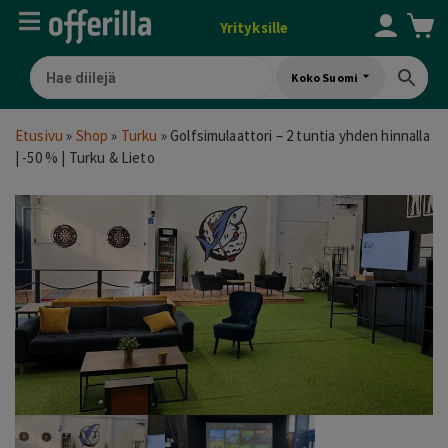
Yrityksille
Koko Suomi
Etusivu
»
Shop
»
Turku
»
Golfsimulaattori – 2 tuntia yhden hinnalla
| -50 % | Turku & Lieto