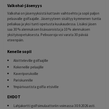
Valkohai-jäsenyys
Valkohai on jäsenyyksistä kattavin vaihtoehto ja sopii paljon
pelaavalle golfaajalle. Jäsenyyteen sisältyy kymmenen tuntia
peliaikaa ja yksi tunti opetusta kuukaudessa. Lisäksi jäsen
saa 30 % alennuksen lisävuoroista ja 10 % alennuksen
yksityisopetuksesta. Pelivuoroja voi varata 30 päivää
eteenpäin.
Kenelle sopii
Aloitteleville golfaajille
Kokeneille pelaajille
Kaveriporukoille
Pariskunnille
Ympärivuotista golfia etsiville
EHDOT
Lahjakortti golfsimulaattoriin voimassa 30.9.2026 asti.