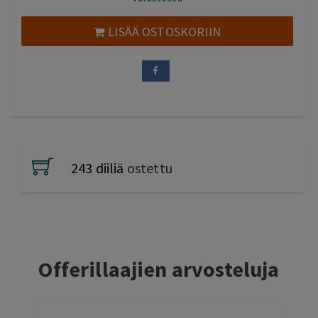
oli:
on:
48,00 €.
24,00 €.
LISÄÄ OSTOSKORIIN
243 diiliä
ostettu
Offerillaajien arvosteluja