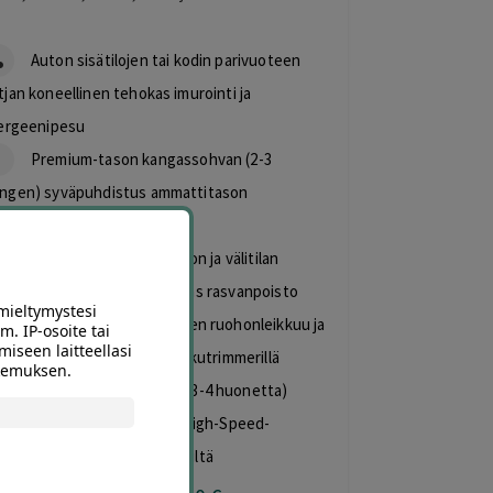
Auton sisätilojen tai kodin parivuoteen
tjan koneellinen tehokas imurointi ja
lergeenipesu
Premium-tason kangassohvan (2-3
ngen) syväpuhdistus ammattitason
ttopesulla
Keittiön uunin, liesitason ja välitilan
ivahöyrypuhdistus ja tehokas rasvanpoisto
mieltymystesi
Pienen pihan koneellinen ruohonleikkuu ja
m. IP-osoite tai
miseen laitteellasi
unojen tarkka viimeistely akkutrimmerillä
okemuksen.
Keskisuuren asunnon (3-4 huonetta)
kunapintojen ja puitteiden High-Speed-
hopesu kahden hengen tiimiltä