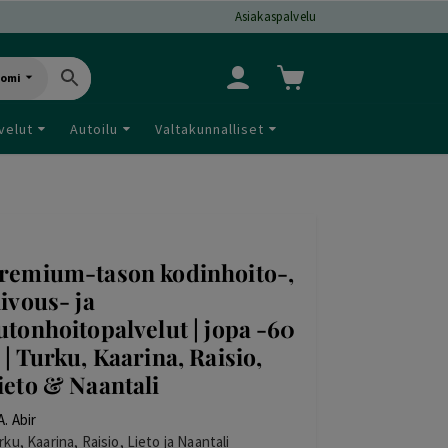
Asiakaspalvelu
uomi
velut
Autoilu
Valtakunnalliset
remium-tason kodinhoito-,
iivous- ja
utonhoitopalvelut | jopa -60
 | Turku, Kaarina, Raisio,
ieto & Naantali
A. Abir
rku, Kaarina, Raisio, Lieto ja Naantali