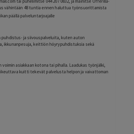
mail.com
tai puhelimitse 044 207 0832, ja mainitse Offerilla-
us vähintään 48 tuntia ennen haluttua työnsuorittamista
ikan päällä palveluntarjoajalle
ia puhdistus- ja siivouspalveluita, kuten auton
ja, ikkunanpesuja, keittiön höyrypuhdistuksia sekä
voimin asiakkaan kotona tai pihalla. Laadukas työnjälki,
ikeuttava kuitti tekevät palvelusta helpon ja vaivattoman