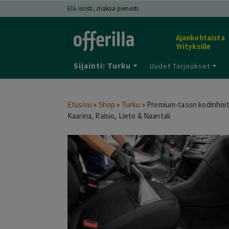
Elä isosti, maksa pienesti
Ajankohtaista
Yrityksille
Sijainti: Turku
Uudet Tarjoukset
Etusivu
»
Shop
»
Turku
»
Premium-tason kodinhoito-
Kaarina, Raisio, Lieto & Naantali