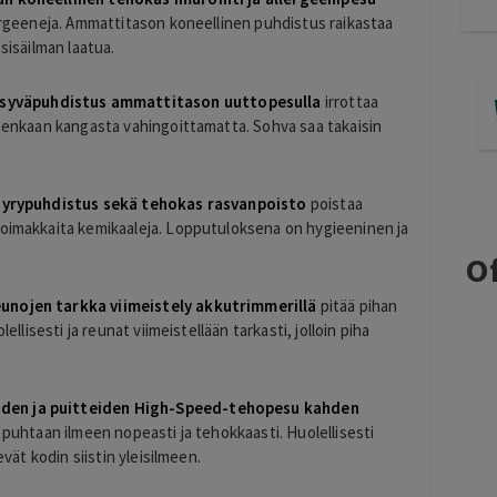
lergeeneja. Ammattitason koneellinen puhdistus raikastaa
sisäilman laatua.
syväpuhdistus ammattitason uuttopesulla
irrottaa
itenkaan kangasta vahingoittamatta. Sohva saa takaisin
ahöyrypuhdistus sekä tehokas rasvanpoisto
poistaa
voimakkaita kemikaaleja. Lopputuloksena on hygieeninen ja
Of
eunojen tarkka viimeistely akkutrimmerillä
pitää pihan
ellisesti ja reunat viimeistellään tarkasti, jolloin piha
iden ja puitteiden High-Speed-tehopesu kahden
a puhtaan ilmeen nopeasti ja tehokkaasti. Huolellisesti
evät kodin siistin yleisilmeen.