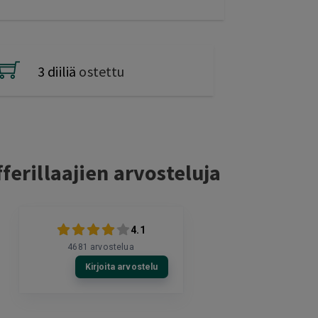
3 diiliä
ostettu
ferillaajien arvosteluja
4.1
4681
arvostelua
Kirjoita arvostelu