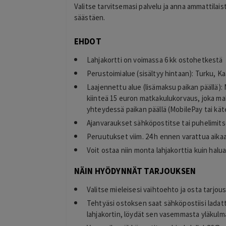
Valitse tarvitsemasi palvelu ja anna ammattilais
säästäen.
Maricon Zamora
2 days ago
EHDOT
Kim osaa hyvin ! Olen tyytyväinen
 ja valitsemani
Lisätty
Lahjakortti on voimassa 6 kk ostohetkestä
usta ja hyvin tehty.
Perustoimialue (sisältyy hintaan): Turku, Kaa
Laajennettu alue (lisämaksu paikan päällä): 
kiinteä 15 euron matkakulukorvaus, joka ma
yhteydessä paikan päällä (MobilePay tai kät
Ajanvaraukset sähköpostitse tai puhelimits
Peruutukset viim. 24 h ennen varattua aika
Voit ostaa niin monta lahjakorttia kuin halua
NÄIN HYÖDYNNÄT TARJOUKSEN
Valitse mieleisesi vaihtoehto ja osta tarjou
Tehtyäsi ostoksen saat sähköpostiisi ladat
lahjakortin, löydät sen vasemmasta yläkulma