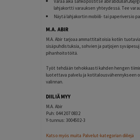
Varaa aika sähköpostitse
abirabdullah26@g
lahjakortti varauksen yhteydessä. Tee vara
Näytä lahjakortin mobiili- tai paperiversio pa
M.A. ABIR
M.A. Abir tarjoaa ammattitaitoisia kotiin tuotav
sisäpuhdistuksia, sohvien ja patjojen syväpesu
pihanhoitotöitä.
Työt tehdään tehokkaasti kahden hengen tiimin 
luotettava palvelu ja kotitalousvähennykseen o
valinnan.
DIILIÄ MYY
M.A. Abir
Puh: 044 207 0832
Y-tunnus: 3004502-3
Katso myös muita Palvelut-kategorian diilejä