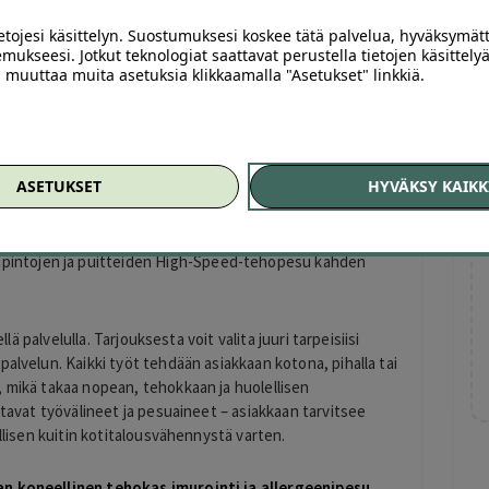
ietojesi käsittelyn. Suostumuksesi koskee tätä palvelua, hyväksymät
mukseesi. Jotkut teknologiat saattavat perustella tietojen käsittelyä
ai muuttaa muita asetuksia klikkaamalla "Asetukset" linkkiä.
syväpuhdistus ammattitason uuttopesulla 119 € (arvo 299
höyrypuhdistus ja tehokas rasvanpoisto 79 € (arvo 199 €)
ASETUKSET
HYVÄKSY KAIKK
unojen tarkka viimeistely akkutrimmerillä 69 € (arvo 149 €)
apintojen ja puitteiden High-Speed-tehopesu kahden
llä palvelulla. Tarjouksesta voit valita juuri tarpeisiisi
palvelun. Kaikki työt tehdään asiakkaan kotona, pihalla tai
, mikä takaa nopean, tehokkaan ja huolellisen
ttavat työvälineet ja pesuaineet – asiakkaan tarvitsee
allisen kuitin kotitalousvähennystä varten.
an koneellinen tehokas imurointi ja allergeenipesu