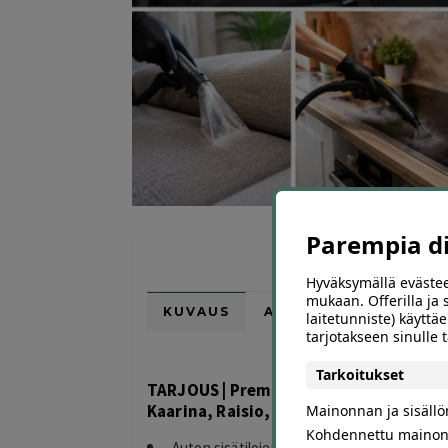
Parempia dii
Hyväksymällä evästee
mukaan. Offerilla ja
KUVAUS
ARVIOT (0)
SUOSI
laitetunniste) käyttäe
tarjotakseen sinulle
Tarkoitukset
TARJOUS | Premium-tason kodinhoito-, 
Kaarina, Raisio, Lieto & Naantali
Mainonnan ja sisäll
Kohdennettu mainon
Auton sisätilojen tai kodin parivuoteen patj