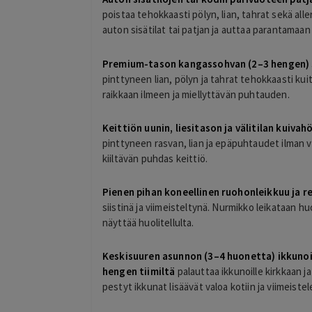
poistaa tehokkaasti pölyn, lian, tahrat sekä al
auton sisätilat tai patjan ja auttaa parantamaan 
Premium-tason kangassohvan (2–3 hengen) 
pinttyneen lian, pölyn ja tahrat tehokkaasti ku
raikkaan ilmeen ja miellyttävän puhtauden.
Keittiön uunin, liesitason ja välitilan kuiv
pinttyneen rasvan, lian ja epäpuhtaudet ilman 
kiiltävän puhdas keittiö.
Pienen pihan koneellinen ruohonleikkuu ja r
siistinä ja viimeisteltynä. Nurmikko leikataan huol
näyttää huolitellulta.
Keskisuuren asunnon (3–4 huonetta) ikkuno
hengen tiimiltä
palauttaa ikkunoille kirkkaan j
pestyt ikkunat lisäävät valoa kotiin ja viimeistel