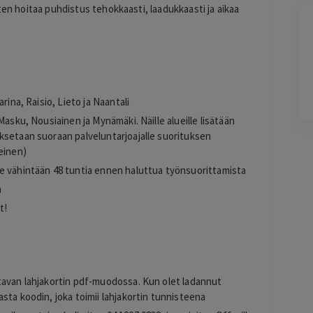
ten hoitaa puhdistus tehokkaasti, laadukkaasti ja aikaa
Toni Raveala
2 days ago
Palvelun hinta oli edullinen ja sen ostaminen
oli selkeää ja vaivatonta
Lisätty
rina, Raisio, Lieto ja Naantali
Masku, Nousiainen ja Mynämäki. Näille alueille lisätään
Pag
ksetaan suoraan palveluntarjoajalle suorituksen
3
einen)
of
e vähintään 48 tuntia ennen haluttua työnsuorittamista
60
a
t!
s
tavan lahjakortin pdf-muodossa. Kun olet ladannut
sta koodin, joka toimii lahjakortin tunnisteena