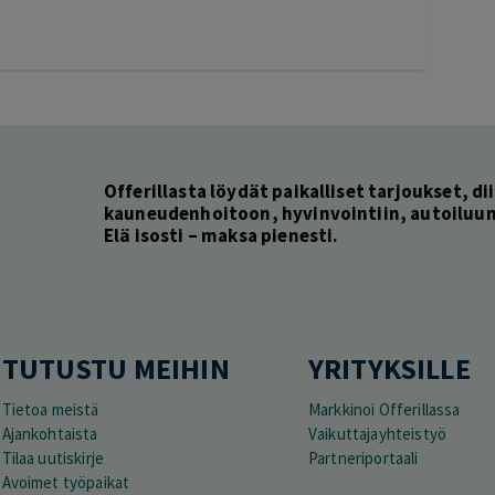
Offerillasta löydät paikalliset tarjoukset, dii
kauneudenhoitoon, hyvinvointiin, autoiluun 
Elä isosti – maksa pienesti.
TUTUSTU MEIHIN
YRITYKSILLE
Tietoa meistä
Markkinoi Offerillassa
Ajankohtaista
Vaikuttajayhteistyö
Tilaa uutiskirje
Partneriportaali
Avoimet työpaikat