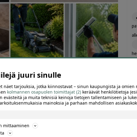
pa
al
he
uu
lejä juuri sinulle
ku
t näet tarjouksia, jotka kiinnostavat – sinun kaupungista ja omien 
 sen
kolmannen osapuolen toimittajat (2)
keräävät henkilötietoja (esi
TTELE
n evästeitä ja muita teknisiä keinoja tietojen tallentamiseen ja luke
re
 tarkoituksenmukaisia mainoksia ja parhaan mahdollisen asiakask
ik
siivous- ja autonhoitopalvelut | Turku,
ön mittaaminen
te
ta
an koneellinen tehokas imurointi ja allergeenipesu 59 €