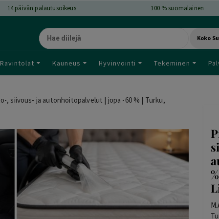
14
päivän palautusoikeus
100 % suomalainen
Koko S
Ravintolat
Kauneus
Hyvinvointi
Tekeminen
Pal
, siivous- ja autonhoitopalvelut | jopa -60 % | Turku,
P
s
a
%
L
M.
Tu