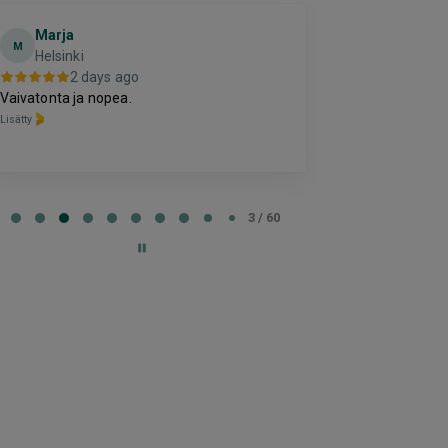
Marja
Toni
M
T
Helsinki
Espoo
2 days ago
2 da
Vaivatonta ja nopea.
Hinta palvelulle
selkeää ja vaiv
Lisätty
Lisätty
e
3 / 60