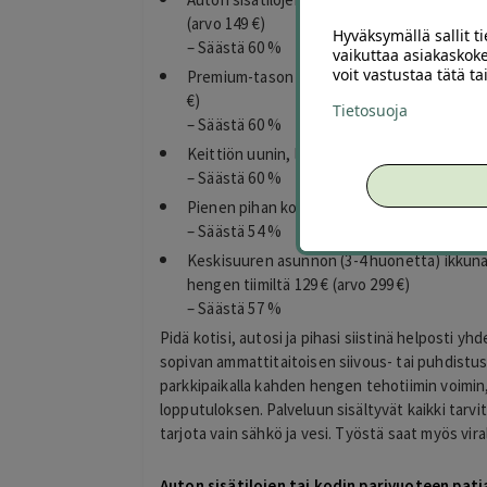
(arvo 149 €)
Hyväksymällä sallit t
– Säästä 60 %
vaikuttaa asiakaskoke
voit vastustaa tätä t
Premium-tason kangassohvan (2-3 hengen) 
€)
Tietosuoja
– Säästä 60 %
Keittiön uunin, liesitason ja välitilan kuiva
– Säästä 60 %
Pienen pihan koneellinen ruohonleikkuu ja re
– Säästä 54 %
Keskisuuren asunnon (3-4 huonetta) ikkun
hengen tiimiltä 129 € (arvo 299 €)
– Säästä 57 %
Pidä kotisi, autosi ja pihasi siistinä helposti yhde
sopivan ammattitaitoisen siivous- tai puhdistus
parkkipaikalla kahden hengen tehotiimin voimin
lopputuloksen. Palveluun sisältyvät kaikki tarvi
tarjota vain sähkö ja vesi. Työstä saat myös vir
Auton sisätilojen tai kodin parivuoteen patj