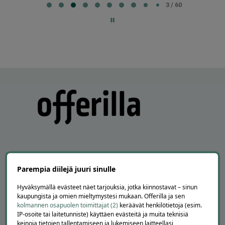
3
3 / 60
of
60
Parempia diilejä juuri sinulle
APUA JA NEUVOJA
Hyväksymällä evästeet näet tarjouksia, jotka kiinnostavat – sinun
Peruuta tilaus
kaupungista ja omien mieltymystesi mukaan. Offerilla ja sen
Asiakaspalvelu
kolmannen osapuolen toimittajat (2)
keräävät henkilötietoja (esim.
IP-osoite tai laitetunniste) käyttäen evästeitä ja muita teknisiä
Kuinka Offerilla toimii
keinoja tietojen tallentamiseen ja lukemiseen laitteellasi