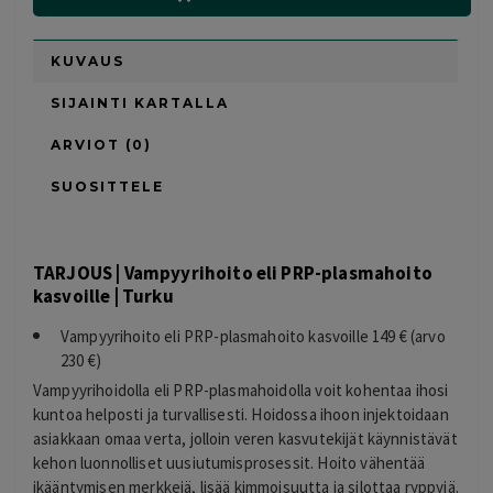
KUVAUS
SIJAINTI KARTALLA
ARVIOT (0)
SUOSITTELE
TARJOUS | Vampyyrihoito eli PRP-plasmahoito
kasvoille | Turku
Vampyyrihoito eli PRP-plasmahoito kasvoille 149 € (arvo
230 €)
Vampyyrihoidolla eli PRP-plasmahoidolla voit kohentaa ihosi
kuntoa helposti ja turvallisesti. Hoidossa ihoon injektoidaan
asiakkaan omaa verta, jolloin veren kasvutekijät käynnistävät
kehon luonnolliset uusiutumisprosessit. Hoito vähentää
ikääntymisen merkkejä, lisää kimmoisuutta ja silottaa ryppyjä.