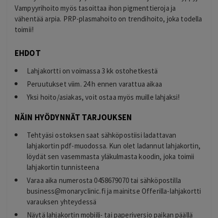
Vampyyrihoito myös tasoittaa ihon pigmenttieroja ja
vähentää arpia. PRP-plasmahoito on trendihoito, joka todella
toimii!
EHDOT
Lahjakortti on voimassa 3 kk ostohetkestä
Peruutukset viim. 24 h ennen varattua aikaa
Yksi hoito/asiakas, voit ostaa myös muille lahjaksi!
NÄIN HYÖDYNNÄT TARJOUKSEN
Tehtyäsi ostoksen saat sähköpostiisi ladattavan
lahjakortin pdf-muodossa. Kun olet ladannut lahjakortin,
löydät sen vasemmasta yläkulmasta koodin, joka toimii
lahjakortin tunnisteena
Varaa aika numerosta 0458679070 tai sähköpostilla
business@monaryclinic.fi
ja mainitse Offerilla-lahjakortti
varauksen yhteydessä
Näytä lahjakortin mobiili- tai paperiversio paikan päällä