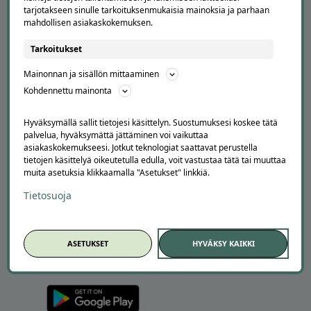
Usein kysytyt kysymykset
tarjotakseen sinulle tarkoituksenmukaisia mainoksia ja parhaan
Suosittele Offerillaa
mahdollisen asiakaskokemuksen.
TUTUSTU MEIHIN
Tarkoitukset
Tietoa meistä
Mainonnan ja sisällön mittaaminen
Ajankohtaista
Kohdennettu mainonta
Tilaa uutiskirje
Avoimet työpaikat
Hyväksymällä sallit tietojesi käsittelyn. Suostumuksesi koskee tätä
Offerilla mediassa
palvelua, hyväksymättä jättäminen voi vaikuttaa
asiakaskokemukseesi. Jotkut teknologiat saattavat perustella
YRITYKSILLE
tietojen käsittelyä oikeutetulla edulla, voit vastustaa tätä tai muuttaa
muita asetuksia klikkaamalla "Asetukset" linkkiä.
Markkinoi Offerillassa
Tietosuoja
Vaikuttajayhteistyö
Partneriportaali
ASETUKSET
HYVÄKSY KAIKKI
LATAA APPI