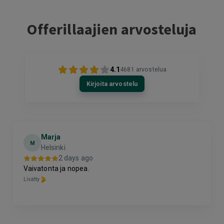
Offerillaajien arvosteluja
4.1
4681
arvostelua
Kirjoita arvostelu
Marja
M
Helsinki
2 days ago
Vaivatonta ja nopea.
Lisätty
Page