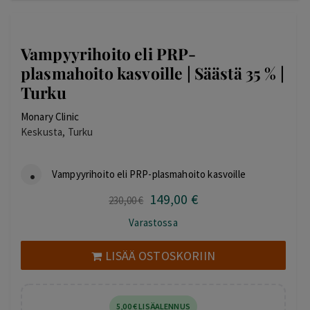
Vampyyrihoito eli PRP-
plasmahoito kasvoille | Säästä 35 % |
Turku
Monary Clinic
Keskusta, Turku
Vampyyrihoito eli PRP-plasmahoito kasvoille
149
,00
€
Alkuperäinen
Nykyinen
230
,00
€
hinta
hinta
Varastossa
oli:
on:
230,00 €.
149,00 €.
LISÄÄ OSTOSKORIIN
5
,00
€
LISÄALENNUS