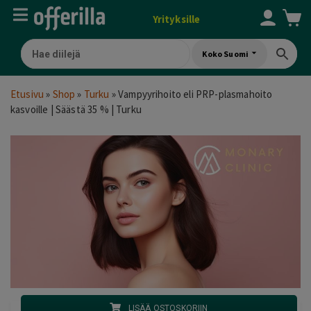
Yrityksille
Koko Suomi
Etusivu
»
Shop
»
Turku
»
Vampyyrihoito eli PRP-plasmahoito
kasvoille | Säästä 35 % | Turku
LISÄÄ OSTOSKORIIN