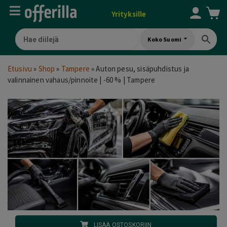
Yrityksille
Koko Suomi
Etusivu
»
Shop
»
Tampere
»
Auton pesu, sisäpuhdistus ja
valinnainen vahaus/pinnoite | -60 % | Tampere
LISÄÄ OSTOSKORIIN