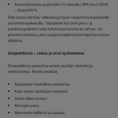
Auton käsinpesu ja pinnoite 3v takuulla 199 € (arvo 500 €)
– Säästä 60 %
Pidä autosi siistinä, raikkaana ja hyvin suojattuna laadukkailla
autonhoitopalveluilla. Tarjoamme kattavat pesu- ja
puhdistuspalvelut sekä halutessasi kestävän vahaus- tai
pinnoiteratkaisun, joka suojaa maalipintaa ja helpottaa auton
ylläpitoa.
Sisäpuhdistus – raikas ja siisti ajokokemus
Sisäpuhdistus palauttaa autosi sisätilat siisteiksi ja
miellyttäviksi. Palvelu sisältää:
Kojelaudan huolellinen puhdistus
Koko auton sisätilojen imurointi
Ovien välien siivous
Mattojen pesu
Muoviosien kiillotus ja suojaus