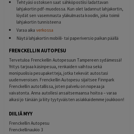
Tehtyäsi ostoksen saat sähköpostiisi ladattavan
lahjakortin pdf-muodossa. Kun olet ladannut lahjakortin,
löydät sen vasemmasta yläkulmasta koodin, joka toimii
lahjakortin tunnisteena
Varaa aika
verkossa
Näytä lahjakortin mobiili- tai paperiversio paikan päällä
FRENCKELLIN AUTOPESU
Tervetuloa Frenckellin Autopesuun Tampereen sydämessä!
Yritys tarjoaa käsinpesua, renkaiden vaihtoa sekä
monipuolisia pesupaketteja, jotka tekevät autostasi
uudenveroisen. Frenckellin Autopesu sijaitsee Finnpark
Frenckellin autotallissa, joten palvelu on nopeaa ja
vaivatonta. Anna autollesi ansaitsemaansa hoitoa – varaa
aikasi jo tänään ja liity tyytyväisten asiakkaidemme joukkoon!
DIILIÄ MYY
Frenckellin Autopesu
Frenckellinaukio 3