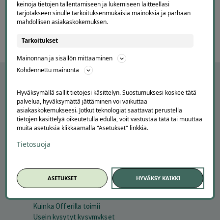
3 / 60
keinoja tietojen tallentamiseen ja lukemiseen laitteellasi
of
tarjotakseen sinulle tarkoituksenmukaisia mainoksia ja parhaan
60
mahdollisen asiakaskokemuksen.
Tarkoitukset
Mainonnan ja sisällön mittaaminen
Kohdennettu mainonta
Hyväksymällä sallit tietojesi käsittelyn. Suostumuksesi koskee tätä
palvelua, hyväksymättä jättäminen voi vaikuttaa
asiakaskokemukseesi. Jotkut teknologiat saattavat perustella
tietojen käsittelyä oikeutetulla edulla, voit vastustaa tätä tai muuttaa
muita asetuksia klikkaamalla "Asetukset" linkkiä.
Tietosuoja
APUA JA NEUVOJA
ASETUKSET
HYVÄKSY KAIKKI
Peruuta tilaus
Asiakaspalvelu
Kuinka Offerilla toimii
Usein kysytyt kysymykset