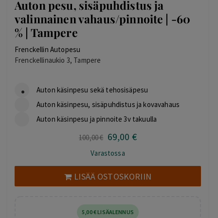
Auton pesu, sisäpuhdistus ja
valinnainen vahaus/pinnoite | -60
% | Tampere
Frenckellin Autopesu
Frenckellinaukio 3, Tampere
Auton käsinpesu sekä tehosisäpesu
Auton käsinpesu, sisäpuhdistus ja kovavahaus
Auton käsinpesu ja pinnoite 3v takuulla
69
,00
€
Alkuperäinen
Nykyinen
100
,00
€
hinta
hinta
Varastossa
oli:
on:
100,00 €.
69,00 €.
LISÄÄ OSTOSKORIIN
5
,00
€
LISÄALENNUS