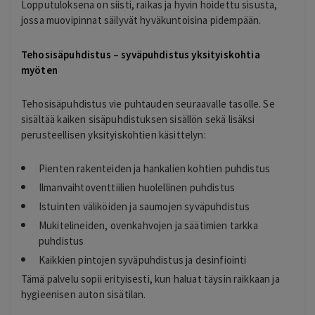
Lopputuloksena on siisti, raikas ja hyvin hoidettu sisusta,
jossa muovipinnat säilyvät hyväkuntoisina pidempään.
Tehosisäpuhdistus – syväpuhdistus yksityiskohtia
myöten
Tehosisäpuhdistus vie puhtauden seuraavalle tasolle. Se
sisältää kaiken sisäpuhdistuksen sisällön sekä lisäksi
perusteellisen yksityiskohtien käsittelyn:
Pienten rakenteiden ja hankalien kohtien puhdistus
Ilmanvaihtoventtiilien huolellinen puhdistus
Istuinten väliköiden ja saumojen syväpuhdistus
Mukitelineiden, ovenkahvojen ja säätimien tarkka
puhdistus
Kaikkien pintojen syväpuhdistus ja desinfiointi
Tämä palvelu sopii erityisesti, kun haluat täysin raikkaan ja
hygieenisen auton sisätilan.