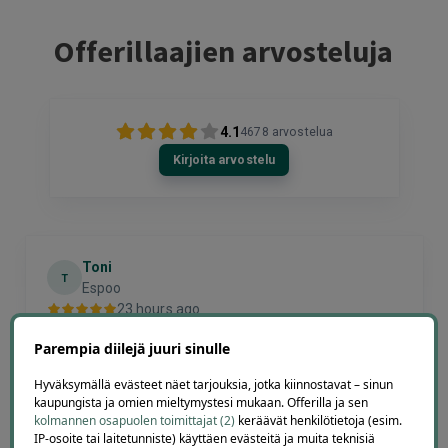
Offerillaajien arvosteluja
4.1
4678
arvostelua
Kirjoita arvostelu
Toni
T
Espoo
23 hours ago
Hinta palvelulle oli hyvä, ja ostaminen oli selkeää ja
Parempia diilejä juuri sinulle
vaivatonta
Lisätty
Hyväksymällä evästeet näet tarjouksia, jotka kiinnostavat – sinun
kaupungista ja omien mieltymystesi mukaan. Offerilla ja sen
kolmannen osapuolen toimittajat (2)
keräävät henkilötietoja (esim.
Page
IP-osoite tai laitetunniste) käyttäen evästeitä ja muita teknisiä
3