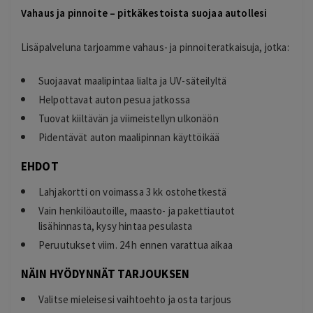
Vahaus ja pinnoite – pitkäkestoista suojaa autollesi
Lisäpalveluna tarjoamme vahaus- ja pinnoiteratkaisuja, jotka:
Suojaavat maalipintaa lialta ja UV-säteilyltä
Helpottavat auton pesua jatkossa
Tuovat kiiltävän ja viimeistellyn ulkonäön
Pidentävät auton maalipinnan käyttöikää
EHDOT
Lahjakortti on voimassa 3 kk ostohetkestä
Vain henkilöautoille, maasto- ja pakettiautot
lisähinnasta, kysy hintaa pesulasta
Peruutukset viim. 24 h ennen varattua aikaa
NÄIN HYÖDYNNÄT TARJOUKSEN
Valitse mieleisesi vaihtoehto ja osta tarjous