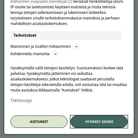
Peruuta tilaus
kolmannen osapuolen toimittajat (2)
keräävät henkilötietoja (esim.
Asiakaspalvelu
IP-osoite tai laitetunniste) käyttäen evästeitä ja muita teknisiä
keinoja tietojen tallentamiseen ja lukemiseen laitteellasi
Kuinka Offerilla toimii
tarjotakseen sinulle tarkoituksenmukaisia mainoksia ja parhaan
Usein kysytyt kysymykset
mahdollisen asiakaskokemuksen.
Suosittele Offerillaa
Tarkoitukset
TUTUSTU MEIHIN
Mainonnan ja sisällön mittaaminen
Tietoa meistä
Kohdennettu mainonta
Ajankohtaista
Tilaa uutiskirje
Hyväksymällä sallit tietojesi käsittelyn. Suostumuksesi koskee tätä
Avoimet työpaikat
palvelua, hyväksymättä jättäminen voi vaikuttaa
Offerilla mediassa
asiakaskokemukseesi. Jotkut teknologiat saattavat perustella
tietojen käsittelyä oikeutetulla edulla, voit vastustaa tätä tai muuttaa
YRITYKSILLE
muita asetuksia klikkaamalla "Asetukset" linkkiä.
Tietosuoja
Markkinoi Offerillassa
Vaikuttajayhteistyö
Partneriportaali
ASETUKSET
HYVÄKSY KAIKKI
LATAA APPI