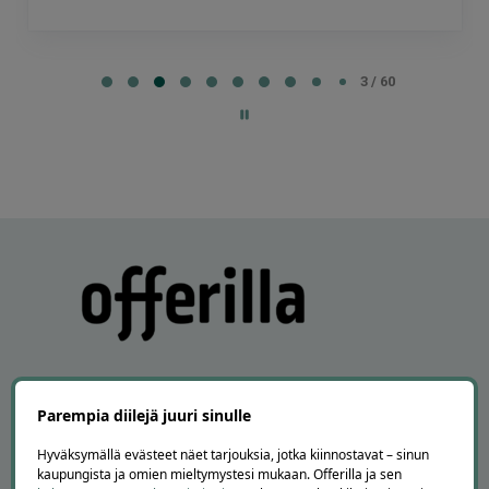
Page
3
3 / 60
of
60
Parempia diilejä juuri sinulle
APUA JA NEUVOJA
Hyväksymällä evästeet näet tarjouksia, jotka kiinnostavat – sinun
kaupungista ja omien mieltymystesi mukaan. Offerilla ja sen