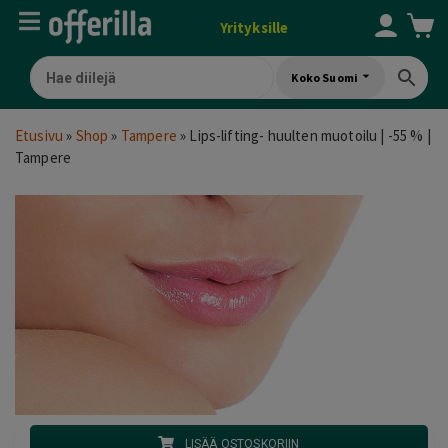
Yrityksille
Koko Suomi
Etusivu
»
Shop
»
Tampere
»
Lips-lifting- huulten muotoilu | -55 % |
Tampere
LISÄÄ OSTOSKORIIN