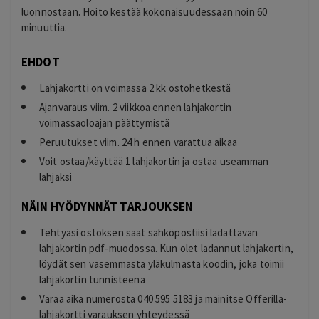
luonnostaan. Hoito kestää kokonaisuudessaan noin 60
minuuttia.
EHDOT
Lahjakortti on voimassa 2 kk ostohetkestä
Ajanvaraus viim. 2 viikkoa ennen lahjakortin
voimassaoloajan päättymistä
Peruutukset viim. 24 h ennen varattua aikaa
Voit ostaa/käyttää 1 lahjakortin ja ostaa useamman
lahjaksi
NÄIN HYÖDYNNÄT TARJOUKSEN
Tehtyäsi ostoksen saat sähköpostiisi ladattavan
lahjakortin pdf-muodossa. Kun olet ladannut lahjakortin,
löydät sen vasemmasta yläkulmasta koodin, joka toimii
lahjakortin tunnisteena
Varaa aika numerosta 040 595 5183 ja mainitse Offerilla-
lahjakortti varauksen yhteydessä