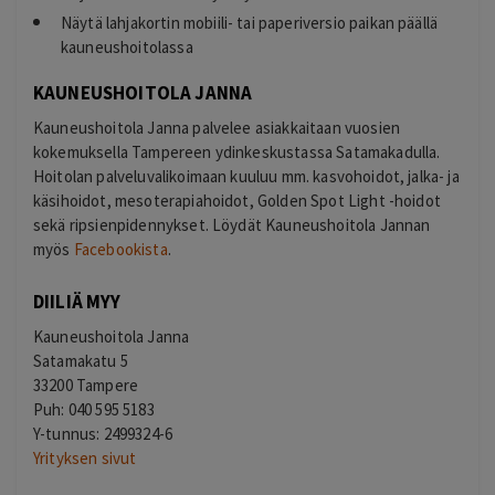
Näytä lahjakortin mobiili- tai paperiversio paikan päällä
kauneushoitolassa
KAUNEUSHOITOLA JANNA
Kauneushoitola Janna palvelee asiakkaitaan vuosien
kokemuksella Tampereen ydinkeskustassa Satamakadulla.
Hoitolan palveluvalikoimaan kuuluu mm. kasvohoidot, jalka- ja
käsihoidot, mesoterapiahoidot, Golden Spot Light -hoidot
sekä ripsienpidennykset. Löydät Kauneushoitola Jannan
myös
Facebookista
.
DIILIÄ MYY
Kauneushoitola Janna
Satamakatu 5
33200 Tampere
Puh: 040 595 5183
Y-tunnus: 2499324-6
Yrityksen sivut