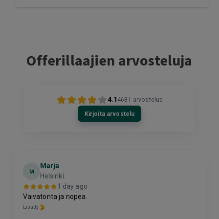
Offerillaajien arvosteluja
4.1
4681
arvostelua
Kirjoita arvostelu
Marja
M
Helsinki
1 day ago
Vaivatonta ja nopea.
Lisätty