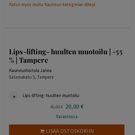
Katso myös muita Kauneus-kategorian diilejä
Lips-lifting- huulten muotoilu | -55
% | Tampere
Kauneushoitola Janna
Satamakatu 5, Tampere
Lips-lifting- huulten muotoilu
20
,00
€
Alkuperäinen
Nykyinen
45
,00
€
hinta
hinta
Varastossa
oli:
on:
45,00 €.
20,00 €.
LISÄÄ OSTOSKORIIN