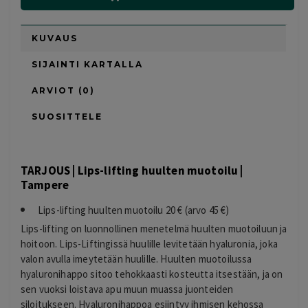
KUVAUS
SIJAINTI KARTALLA
ARVIOT (0)
SUOSITTELE
TARJOUS | Lips-lifting huulten muotoilu |
Tampere
Lips-lifting huulten muotoilu 20 € (arvo 45 €)
Lips-lifting on luonnollinen menetelmä huulten muotoiluun ja
hoitoon. Lips-Liftingissä huulille levitetään hyaluronia, joka
valon avulla imeytetään huulille. Huulten muotoilussa
hyaluronihappo sitoo tehokkaasti kosteutta itsestään, ja on
sen vuoksi loistava apu muun muassa juonteiden
siloitukseen. Hyaluronihappoa esiintyy ihmisen kehossa