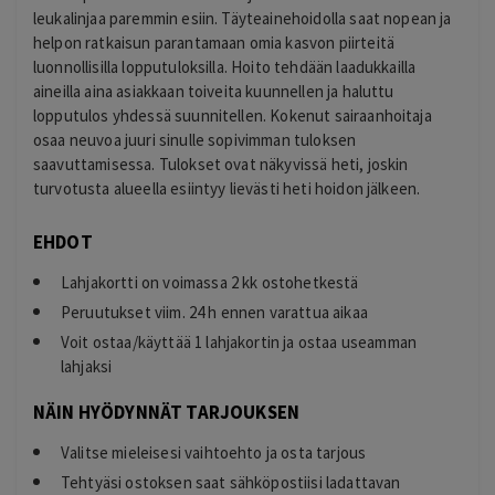
leukalinjaa paremmin esiin. Täyteainehoidolla saat nopean ja
helpon ratkaisun parantamaan omia kasvon piirteitä
luonnollisilla lopputuloksilla. Hoito tehdään laadukkailla
aineilla aina asiakkaan toiveita kuunnellen ja haluttu
lopputulos yhdessä suunnitellen. Kokenut sairaanhoitaja
osaa neuvoa juuri sinulle sopivimman tuloksen
saavuttamisessa. Tulokset ovat näkyvissä heti, joskin
turvotusta alueella esiintyy lievästi heti hoidon jälkeen.
EHDOT
Lahjakortti on voimassa 2 kk ostohetkestä
Peruutukset viim. 24 h ennen varattua aikaa
Voit ostaa/käyttää 1 lahjakortin ja ostaa useamman
lahjaksi
NÄIN HYÖDYNNÄT TARJOUKSEN
Valitse mieleisesi vaihtoehto ja osta tarjous
Tehtyäsi ostoksen saat sähköpostiisi ladattavan