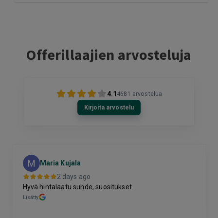
Offerillaajien arvosteluja
4.1
4681
arvostelua
Kirjoita arvostelu
Maria Kujala
2 days ago
Hyvä hintalaatu suhde, suositukset.
Lisätty