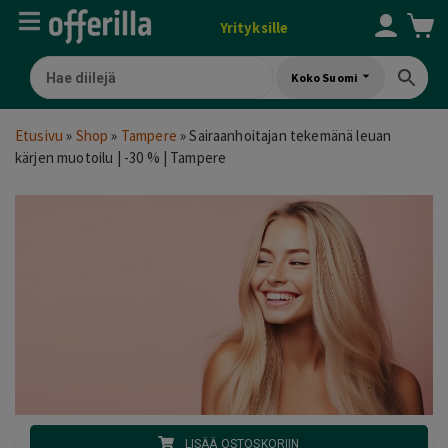
Yrityksille
Koko Suomi
Etusivu
»
Shop
»
Tampere
»
Sairaanhoitajan tekemänä leuan
kärjen muotoilu | -30 % | Tampere
LISÄÄ OSTOSKORIIN