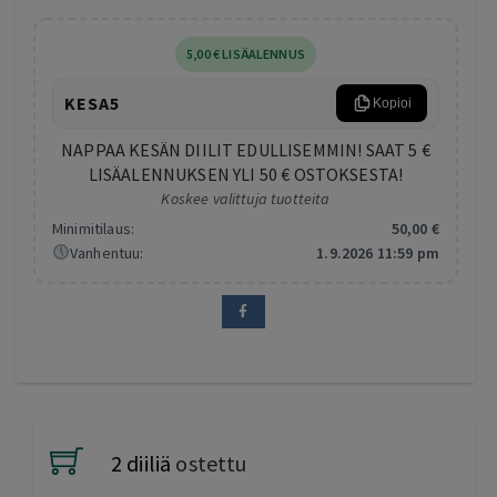
5
,00
€
LISÄALENNUS
KESA5
Kopioi
NAPPAA KESÄN DIILIT EDULLISEMMIN! SAAT 5 €
LISÄALENNUKSEN YLI 50 € OSTOKSESTA!
Koskee valittuja tuotteita
Minimitilaus:
50
,00
€
Vanhentuu:
1.9.2026 11:59 pm
2 diiliä
ostettu