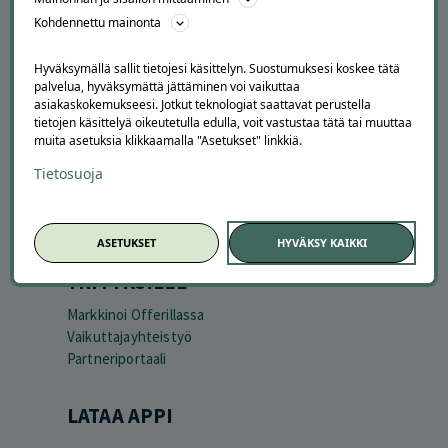
Asiakaspalvelu
Kohdennettu mainonta
Kuinka Offerilla toimii
Usein kysytyt kysymykset
Hyväksymällä sallit tietojesi käsittelyn. Suostumuksesi koskee tätä
Suosittele Offerillaa
palvelua, hyväksymättä jättäminen voi vaikuttaa
asiakaskokemukseesi. Jotkut teknologiat saattavat perustella
TUTUSTU MEIHIN
tietojen käsittelyä oikeutetulla edulla, voit vastustaa tätä tai muuttaa
muita asetuksia klikkaamalla "Asetukset" linkkiä.
Tietoa meistä
Ajankohtaista
Tietosuoja
Tilaa uutiskirje
Avoimet työpaikat
Offerilla mediassa
ASETUKSET
HYVÄKSY KAIKKI
YRITYKSILLE
Markkinoi Offerillassa
Vaikuttajayhteistyö
Partneriportaali
LATAA APPI