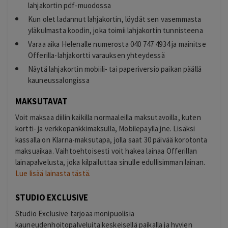
lahjakortin pdf-muodossa
Kun olet ladannut lahjakortin, löydät sen vasemmasta
yläkulmasta koodin, joka toimii lahjakortin tunnisteena
Varaa aika Helenalle numerosta 040 747 4934 ja mainitse
Offerilla-lahjakortti varauksen yhteydessä
Näytä lahjakortin mobiili- tai paperiversio paikan päällä
kauneussalongissa
MAKSUTAVAT
Voit maksaa diilin kaikilla normaaleilla maksutavoilla, kuten
kortti- ja verkkopankkimaksulla, Mobilepaylla jne. Lisäksi
kassalla on Klarna-maksutapa, jolla saat 30 päivää korotonta
maksuaikaa. Vaihtoehtoisesti voit hakea lainaa Offerillan
lainapalvelusta, joka kilpailuttaa sinulle edullisimman lainan.
Lue lisää lainasta tästä.
STUDIO EXCLUSIVE
Studio Exclusive tarjoaa monipuolisia
kauneudenhoitopalveluita keskeisellä paikalla ja hyvien