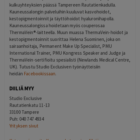
kulkuyhteyksien päässä Tampereen Rautatienkadulla.
Kauneussalongin palveluihin kuuluvat kasvohoidot,
kestopigmentoinnit ja täyttöhoidot hyaluronihapolla.
Kauneussalongissa hoidetaan myös couperosaa
ThermaVein®-laitteella. Muun muassa ThermaVein-hoidot ja
kestopigmentoinnit suorittaa Helena Suominen, joka on
sairaanhoitaja, Permanent Make Up Specialist, PMU
International Trainer, PMU Kongress Speaker and Judge ja
ThermaVein-sertifioitu spesialisti (Newlands Medical Centre,
UK). Tutustu Studio Exclusiven työnäytteisiin
heidän
Facebookissaan
.
DIILIÄ MYY
Studio Exclusive
Rautatienkatu 11-13
33100 Tampere
Puh: 040 747 4934
Yrityksen sivut