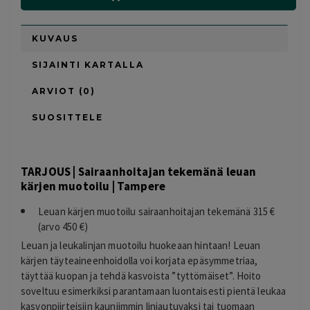
KUVAUS
SIJAINTI KARTALLA
ARVIOT (0)
SUOSITTELE
TARJOUS | Sairaanhoitajan tekemänä leuan
kärjen muotoilu | Tampere
Leuan kärjen muotoilu sairaanhoitajan tekemänä 315 €
(arvo 450 €)
Leuan ja leukalinjan muotoilu huokeaan hintaan!
Leuan
kärjen täyteaineenhoidolla voi korjata epäsymmetriaa,
täyttää kuopan ja tehdä kasvoista ”tyttömäiset”.
Hoito
soveltuu esimerkiksi parantamaan luontaisesti pientä leukaa
kasvonpiirteisiin kauniimmin linjautuvaksi tai tuomaan