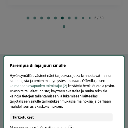
Page
6
6 / 60
of
60
Parempia diilejä juuri sinulle
Hyväksymällä evästeet näet tarjouksia, jotka kiinnostavat – sinun
kaupungista ja omien mieltymystesi mukaan. Offerilla ja sen
kolmannen osapuolen toimittajat (2)
keräävät henkilötietoja (esim.
IP-osoite tai laitetunniste) käyttäen evästeitä ja muita teknisiä
keinoja tietojen tallentamiseen ja lukemiseen laitteellasi
tarjotakseen sinulle tarkoituksenmukaisia mainoksia ja parhaan
mahdollisen asiakaskokemuksen.
APUA JA NEUVOJA
Tarkoitukset
Peruuta tilaus
Mainonnan ja sisällön mittaaminen