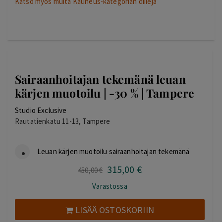
Katso myös muita Kauneus-kategorian diilejä
Sairaanhoitajan tekemänä leuan
kärjen muotoilu | -30 % | Tampere
Studio Exclusive
Rautatienkatu 11-13, Tampere
Leuan kärjen muotoilu sairaanhoitajan tekemänä
315
,00
€
Alkuperäinen
Nykyinen
450
,00
€
hinta
hinta
Varastossa
oli:
on:
450,00 €.
315,00 €.
LISÄÄ OSTOSKORIIN