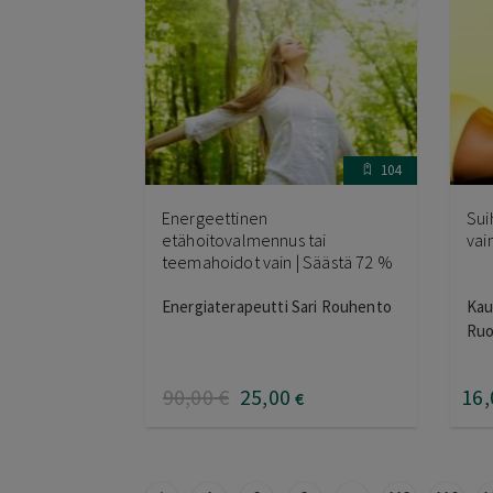
104
Energeettinen
Sui
etähoitovalmennus tai
vai
teemahoidot vain | Säästä 72 %
Energiaterapeutti Sari Rouhento
Kau
Ruo
90
,00
€
25
,00
16
,
€