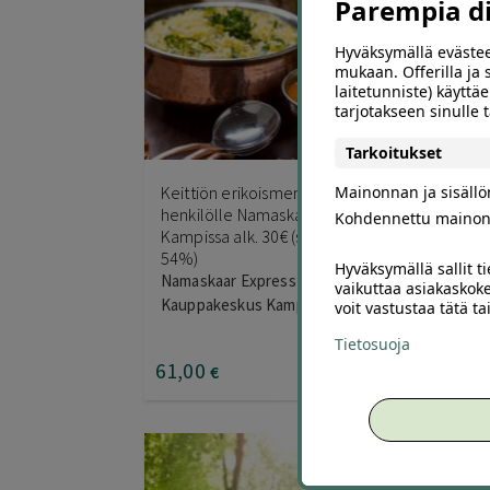
Parempia dii
Hyväksymällä evästee
mukaan. Offerilla ja
laitetunniste) käyttäe
tarjotakseen sinulle
555
Tarkoitukset
Keittiön erikoismenu 2-6
Yum
Mainonnan ja sisäll
henkilölle Namaskaar Express
Hel
Kohdennettu mainon
Kampissa alk. 30€ (säästä jopa
hie
54%)
Hyväksymällä sallit t
Namaskaar Express
Yum
vaikuttaa asiakaskoke
Kauppakeskus Kamppi
Kam
voit vastustaa tätä t
Tietosuoja
61
,00
13
€