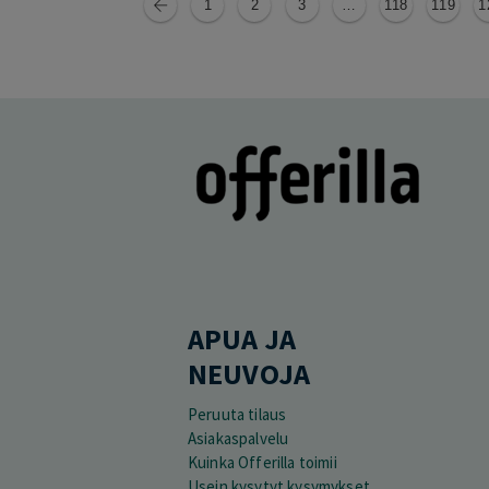
1
2
3
…
118
119
1
APUA JA
NEUVOJA
Peruuta tilaus
Asiakaspalvelu
Kuinka Offerilla toimii
Usein kysytyt kysymykset