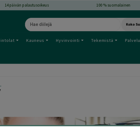
14
päivän palautusoikeus
100 % suomalainen
Koko S
intolat
Kauneus
Hyvinvointi
Tekemistä
Palvel
SORTED
7
BY
LATEST