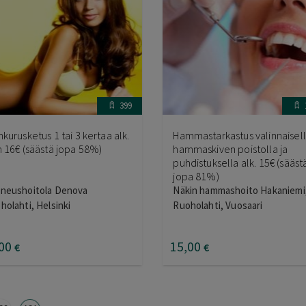
399
hkurusketus 1 tai 3 kertaa alk.
Hammastarkastus valinnaisel
n 16€ (säästä jopa 58%)
hammaskiven poistolla ja
puhdistuksella alk. 15€ (sääst
jopa 81%)
neushoitola Denova
Näkin hammashoito Hakaniemi
holahti, Helsinki
Ruoholahti, Vuosaari
00
15
,00
€
€