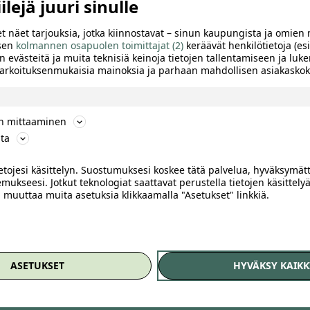
lejä juuri sinulle
t näet tarjouksia, jotka kiinnostavat – sinun kaupungista ja omien 
 sen
kolmannen osapuolen toimittajat (2)
keräävät henkilötietoja (esi
n evästeitä ja muita teknisiä keinoja tietojen tallentamiseen ja luke
 tarkoituksenmukaisia mainoksia ja parhaan mahdollisen asiakask
930
my Beauty kasvohoito
Henkilöauton käsinpesu,
ön mittaaminen
singissä – kosteuttava hoito
kevytvahaus ja sisäpuhdistus 
ta
ronnalla -75 %
28€ (säästä 65%)
ietojesi käsittelyn. Suostumuksesi koskee tätä palvelua, hyväksymät
my Beauty Ruoholahti &
Metsälän Autopesu Metsälä,
mukseesi. Jotkut teknologiat saattavat perustella tietojen käsittelyä
ppi, Helsinki
Helsinki
ai muuttaa muita asetuksia klikkaamalla "Asetukset" linkkiä.
9
,00
€
35
,00
28
,00
€
€
ASETUKSET
HYVÄKSY KAIKK