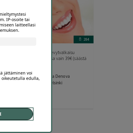
mieltymystesi
m. IP-osoite tai
miseen laitteellasi
okemuksen.
446
284
Hampaiden kevytvalkaisu
vain
Ruoholahdessa vain 39€ (säästä
74%)
tä jättäminen voi
Kauneushoitola Denova
 oikeutetulla edulla,
Ruoholahti, Helsinki
39
,00
€
I