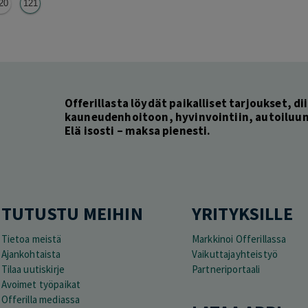
20
121
Offerillasta löydät paikalliset tarjoukset, dii
kauneudenhoitoon, hyvinvointiin, autoiluun 
Elä isosti – maksa pienesti.
TUTUSTU MEIHIN
YRITYKSILLE
Tietoa meistä
Markkinoi Offerillassa
Ajankohtaista
Vaikuttajayhteistyö
Tilaa uutiskirje
Partneriportaali
Avoimet työpaikat
Offerilla mediassa