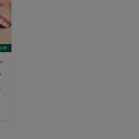
1049
la
ä
,