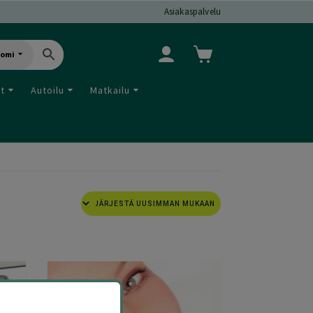
Asiakaspalvelu
uomi
ut
Autoilu
Matkailu