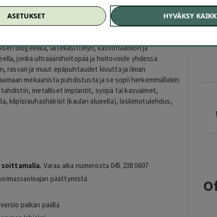
ASETUKSET
HYVÄKSY KAIKK
traäänellä 30 € (arvo 65 €)
 poistavat ihon pinnalta kuolleet sarveissolut jättäen ihon
en biogeelillä, laitekäsittelyn, kasvonaamion ja
ella, jonka ultraäänihoitopää ja hoitovoide yhdessä
in, rasvan ja muut epäpuhtaudet kivutta ja ilman
aamaan mekaanista puhdistusta ja se sopii herkemmällekin
ahdistin, metalliset implantit, syöpä tai kasvaimet,
, kilpisrauhashäiriöt (kaulan alueella), laskimotulehdus,
i soittamalla.
Varaa aika numerosta 045 238 0607
n voimassaoloajan päättymistä
Of
iversio paikan päällä