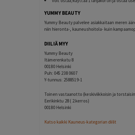
Voit ostaa/käyttää 1 lahjakortin ja ostaa u
YUMMY BEAUTY
Yummy Beauty palvelee asiakkaitaan meren äär
niin hieronta-, kauneushoitola- kuin kampaamo
DIILIÄ MYY
Yummy Beauty
Toni
T
Espoo
Itämerenkatu 8
2 days ago
00180 Helsinki
Hinta palvelulle oli hyvä, ja ostaminen o
Puh: 045 238 0607
selkeää ja vaivatonta
Y-tunnus: 2588519-1
Lisätty
Toinen vastaanotto (keskiviikkoisin ja torstaisin
Eerikinktu 28 ( 2.kerros)
00180 Helsinki
Katso kaikki Kauneus-kategorian diilit