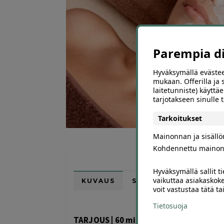
Parempia dii
Hyväksymällä evästee
mukaan. Offerilla ja
laitetunniste) käyttäe
tarjotakseen sinulle
Tarkoitukset
Mainonnan ja sisäll
Kohdennettu mainon
Hyväksymällä sallit t
vaikuttaa asiakaskoke
KUVAUS
SIJAINTI KARTALLA
voit vastustaa tätä t
Tietosuoja
TARJOUS | 60 min kasvojen syväpuhdistu