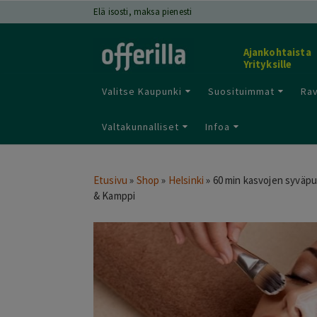
Elä isosti, maksa pienesti
Ajankohtaista
Yrityksille
Valitse Kaupunki
Suosituimmat
Rav
Valtakunnalliset
Infoa
Etusivu
»
Shop
»
Helsinki
»
60 min kasvojen syväpuh
& Kamppi