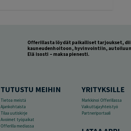
Offerillasta löydät paikalliset tarjoukset, dii
kauneudenhoitoon, hyvinvointiin, autoiluun 
Elä isosti – maksa pienesti.
TUTUSTU MEIHIN
YRITYKSILLE
Tietoa meistä
Markkinoi Offerillassa
Ajankohtaista
Vaikuttajayhteistyö
Tilaa uutiskirje
Partneriportaali
Avoimet työpaikat
Offerilla mediassa