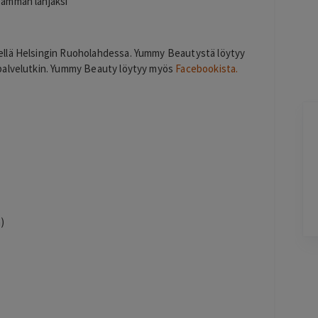
seamman lahjaksi
ellä Helsingin Ruoholahdessa. Yummy Beautystä löytyy
palvelutkin. Yummy Beauty löytyy myös
Facebookista.
Sonja Halonen
3 days ago
Hyvä kokemus kasvohoidosta sekä
li
lymfabuutseista.
Lisätty
)
Pag
6
of
60