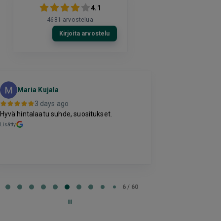
4.1
4681
arvostelua
Kirjoita arvostelu
Eija Pauk
Maria Kujala
EP
Tampere
3 days ago
3 da
Hyvä hintalaatu suhde, suositukset.
Maksaminen tök
Lisätty
saaminen. Ohjelm
käytetty.
Lisätty
e
6 / 60