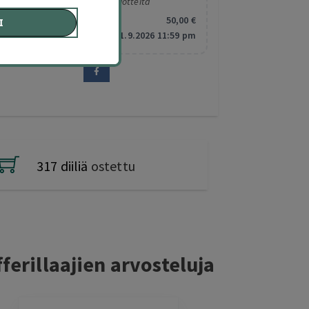
Koskee valittuja tuotteita
Minimitilaus:
50
,00
€
I
Vanhentuu:
1.9.2026 11:59 pm
317 diiliä
ostettu
ferillaajien arvosteluja