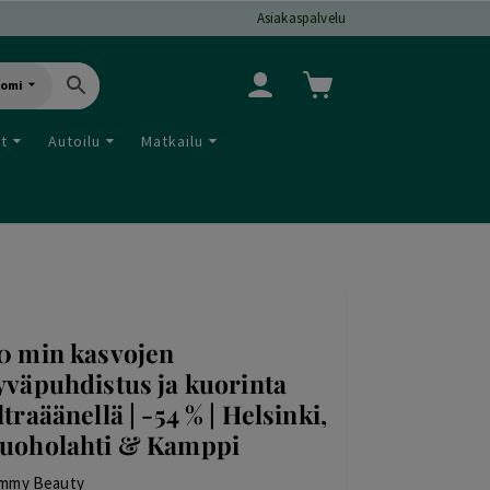
Asiakaspalvelu
uomi
ut
Autoilu
Matkailu
0 min kasvojen
yväpuhdistus ja kuorinta
ltraäänellä | -54 % | Helsinki,
uoholahti & Kamppi
mmy Beauty