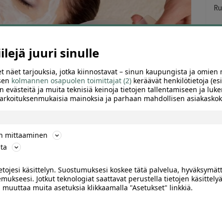
Ru
lejä juuri sinulle
ul
t näet tarjouksia, jotka kiinnostavat – sinun kaupungista ja omien 
 sen
kolmannen osapuolen toimittajat (2)
keräävät henkilötietoja (esi
n evästeitä ja muita teknisiä keinoja tietojen tallentamiseen ja luke
 tarkoituksenmukaisia mainoksia ja parhaan mahdollisen asiakask
ön mittaaminen
ta
ietojesi käsittelyn. Suostumuksesi koskee tätä palvelua, hyväksymät
mukseesi. Jotkut teknologiat saattavat perustella tietojen käsittelyä
ARVIOT (0)
SUOSITTELE
ai muuttaa muita asetuksia klikkaamalla "Asetukset" linkkiä.
s ja kuorinta ultraäänellä | Helsinki,