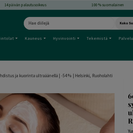
14
päivän palautusoikeus
100 % suomalainen
Koko S
intolat
Kauneus
Hyvinvointi
Tekemistä
Palvel
distus ja kuorinta ultraäänellä | -54 % | Helsinki, Ruoholahti
6
s
u
R
Yu