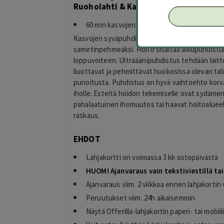
Ruoholahti & Kamppi
60 min kasvojen syväpuhdistus ja kuorinta ul
Kasvojen syväpuhdistus ja kuorinta ultraäänellä
sametinpehmeäksi. Hoito sisältää alkupuhdistuks
loppuvoiteen. Ultraäänipuhdistus tehdään laitte
liuottavat ja pehmittävät huokosissa olevan tal
punoitusta. Puhdistus on hyvä vaihtoehto korv
iholle. Esteitä hoidon tekemiselle ovat sydäment
pahalaatuinen ihomuutos tai haavat hoitoalueella
raskaus.
EHDOT
Lahjakortti on voimassa 3 kk ostopäivästä
HUOM! Ajanvaraus vain tekstiviestillä ta
Ajanvaraus viim. 2 viikkoa ennen lahjakorti
Peruutukset viim. 24h aikaisemmin
Näytä Offerilla-lahjakortin paperi- tai mobiil