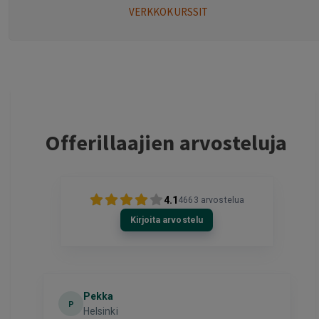
VERKKOKURSSIT
Offerillaajien arvosteluja
4.1
4663
arvostelua
Kirjoita arvostelu
Pekka
P
Helsinki