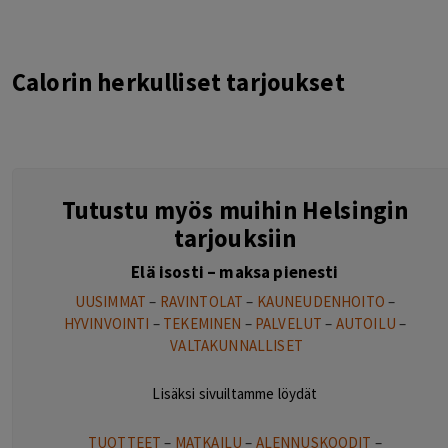
Calorin herkulliset tarjoukset
Tutustu myös muihin Helsingin
tarjouksiin
Elä isosti – maksa pienesti
UUSIMMAT
–
RAVINTOLAT
–
KAUNEUDENHOITO
–
HYVINVOINTI
–
TEKEMINEN
–
PALVELUT
–
AUTOILU
–
VALTAKUNNALLISET
Lisäksi sivuiltamme löydät
TUOTTEET
–
MATKAILU
–
ALENNUSKOODIT
–