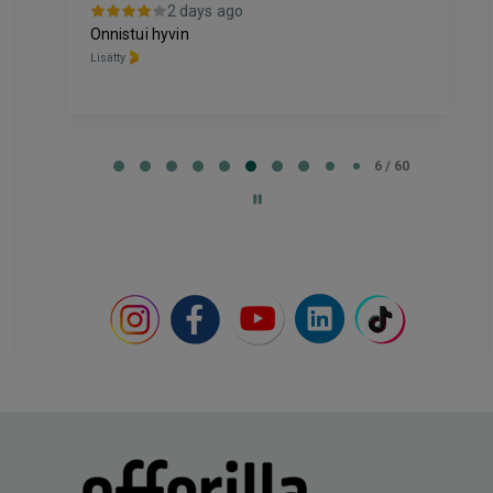
2 days ago
Onnistui hyvin
Lisätty
Page
6
6 / 60
of
60