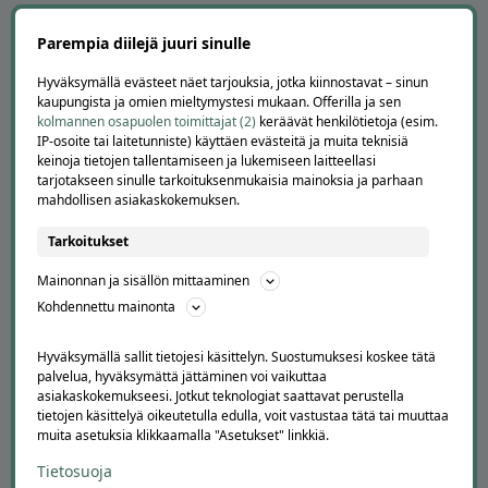
YRITYKSILLE
Parempia diilejä juuri sinulle
Markkinoi Offerillassa
Vaikuttajayhteistyö
Hyväksymällä evästeet näet tarjouksia, jotka kiinnostavat – sinun
kaupungista ja omien mieltymystesi mukaan. Offerilla ja sen
Partneriportaali
kolmannen osapuolen toimittajat (2)
keräävät henkilötietoja (esim.
IP-osoite tai laitetunniste) käyttäen evästeitä ja muita teknisiä
keinoja tietojen tallentamiseen ja lukemiseen laitteellasi
LATAA APPI
tarjotakseen sinulle tarkoituksenmukaisia mainoksia ja parhaan
mahdollisen asiakaskokemuksen.
Tarkoitukset
Mainonnan ja sisällön mittaaminen
Kohdennettu mainonta
Hyväksymällä sallit tietojesi käsittelyn. Suostumuksesi koskee tätä
palvelua, hyväksymättä jättäminen voi vaikuttaa
SESONGISSA
asiakaskokemukseesi. Jotkut teknologiat saattavat perustella
tietojen käsittelyä oikeutetulla edulla, voit vastustaa tätä tai muuttaa
Suosituimmat tarjoukset
muita asetuksia klikkaamalla "Asetukset" linkkiä.
Uusimmat tarjoukset
Tietosuoja
Kesätekemistä