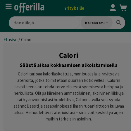
Yrityksille
Koko Suomi
Etusivu
/
Calori
Calori
Säästä aikaa kokkaamisen ulkoistamisella
Calori tarjoaa kalorilaskettuja, monipuolisia ja ravitsevia
aterioita, jotka toimitetaan suoraan kotiovellesi. Calorin
tavoitteena on tehdä terveellisestä syömisestä helppoa ja
herkullista. Olitpa kiireinen ammattilainen, aktiivinen liikkuja
tai hyvinvoinnistasi huolehtiva, Calorin avulla voit syödä
säännöllisesti ja tasapainoisesti ilman ruoanlaittoon kuluvaa
aikaa. He huolehtivat aterioistasi – sinä voit keskittyä arjen
muihin tärkeisiin asioihin.