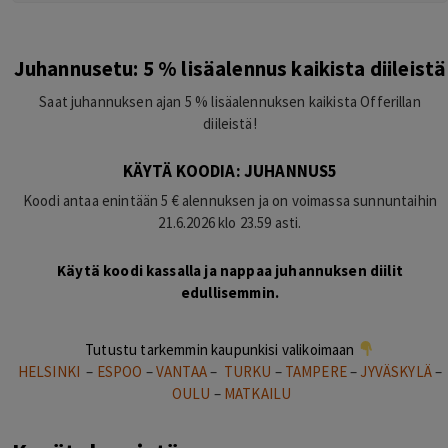
Juhannusetu: 5 % lisäalennus kaikista diileistä
Saat juhannuksen ajan 5 % lisäalennuksen kaikista Offerillan
diileistä!
KÄYTÄ KOODIA: JUHANNUS5
Koodi antaa enintään 5 € alennuksen ja on voimassa sunnuntaihin
21.6.2026 klo 23.59 asti.
Käytä koodi kassalla ja nappaa juhannuksen diilit
edullisemmin.
Tutustu tarkemmin kaupunkisi valikoimaan
HELSINKI
–
ESPOO
–
VANTAA
–
TURKU
–
TAMPERE
–
JYVÄSKYLÄ
–
OULU
–
MATKAILU