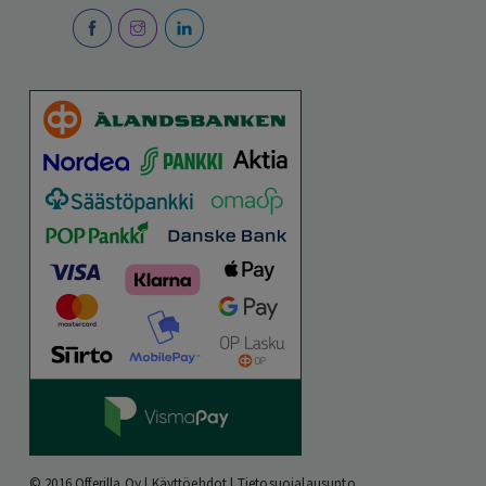
© 2016 Offerilla Oy |
Käyttöehdot
|
Tietosuojalausunto