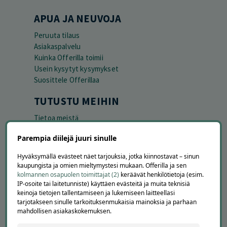
APUA JA NEUVOJA
Peruuta tilaus
Asiakaspalvelu
Kuinka Offerilla toimii
Usein kysytyt kysymykset
Suosittele Offerillaa
TUTUSTU MEIHIN
Tietoa meistä
Ajankohtaista
Parempia diilejä juuri sinulle
Tilaa uutiskirje
Avoimet työpaikat
Hyväksymällä evästeet näet tarjouksia, jotka kiinnostavat – sinun
Offerilla mediassa
kaupungista ja omien mieltymystesi mukaan. Offerilla ja sen
kolmannen osapuolen toimittajat (2)
keräävät henkilötietoja (esim.
YRITYKSILLE
IP-osoite tai laitetunniste) käyttäen evästeitä ja muita teknisiä
keinoja tietojen tallentamiseen ja lukemiseen laitteellasi
Markkinoi Offerillassa
tarjotakseen sinulle tarkoituksenmukaisia mainoksia ja parhaan
Vaikuttajayhteistyö
mahdollisen asiakaskokemuksen.
Partneriportaali