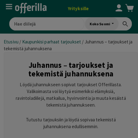
Yrityksille
Koko Suomi
Etusivu
/
Kaupunkisi parhaat tarjoukset
/
Juhannus – tarjoukset ja
tekemistä juhannuksena
Juhannus – tarjoukset ja
tekemistä juhannuksena
Löydä juhannukseen sopivat tarjoukset Offerillasta.
Valikoimasta voi löytyä esimerkiksi elämyksiä,
ravintoladiilejä, matkailua, hyvinvointia ja muuta kesäistä
tekemistä juhannukseen.
Tutustu tarjouksiin ja löydä sopivaa tekemistä
juhannuksena edullisemmin.