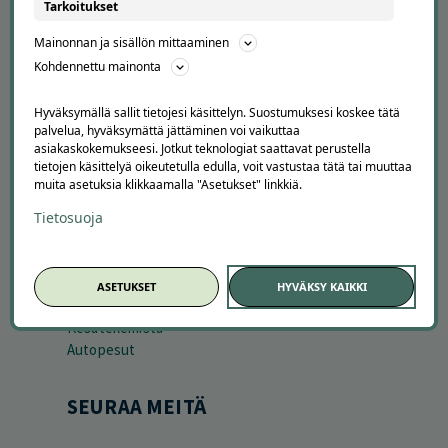
Tarkoitukset
Mainonnan ja sisällön mittaaminen
LATAA APPI
Kohdennettu mainonta
Hyväksymällä sallit tietojesi käsittelyn. Suostumuksesi koskee tätä
palvelua, hyväksymättä jättäminen voi vaikuttaa
asiakaskokemukseesi. Jotkut teknologiat saattavat perustella
tietojen käsittelyä oikeutetulla edulla, voit vastustaa tätä tai muuttaa
muita asetuksia klikkaamalla "Asetukset" linkkiä.
Tietosuoja
SESONGISSA
Suosituimmat tarjoukset
ASETUKSET
HYVÄKSY KAIKKI
Uusimmat tarjoukset
Kesätekemistä
Autopesut
SEURAA MEITÄ