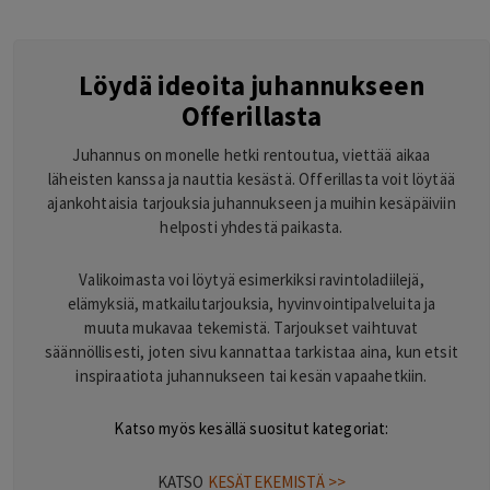
Löydä ideoita juhannukseen
Offerillasta
Juhannus on monelle hetki rentoutua, viettää aikaa
läheisten kanssa ja nauttia kesästä. Offerillasta voit löytää
ajankohtaisia tarjouksia juhannukseen ja muihin kesäpäiviin
helposti yhdestä paikasta.
Valikoimasta voi löytyä esimerkiksi ravintoladiilejä,
elämyksiä, matkailutarjouksia, hyvinvointipalveluita ja
muuta mukavaa tekemistä. Tarjoukset vaihtuvat
säännöllisesti, joten sivu kannattaa tarkistaa aina, kun etsit
inspiraatiota juhannukseen tai kesän vapaahetkiin.
Katso myös kesällä suositut kategoriat:
KATSO
KESÄTEKEMISTÄ >>