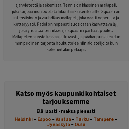
ajanvietettä ja tekemistä. Tennis on klassinen mailapeli,
joka tarjoaa monipuolista liikuntaa kaikenikäisille. Squash on
intensiivinen ja vauhdikas mailapeli, joka vaatii nopeutta ja
ketteryyttä. Padel on nopeasti suosiotaan kasvattava laji,
joka yhdistää tenniksen ja squashin parhaat puolet.
Mailapelien suosio kasvaa jatkuvasti, ja pääkaupunkiseudun
monipuolinen tarjonta houkuttelee niin aloittelijoita kuin
kokeneitakin pelaajia.
Katso myös kaupunkikohtaiset
tarjouksemme
Elä isosti - maksa pienesti
Helsinki
–
Espoo
–
Vantaa
–
Turku
–
Tampere
–
Jyväskylä
–
Oulu