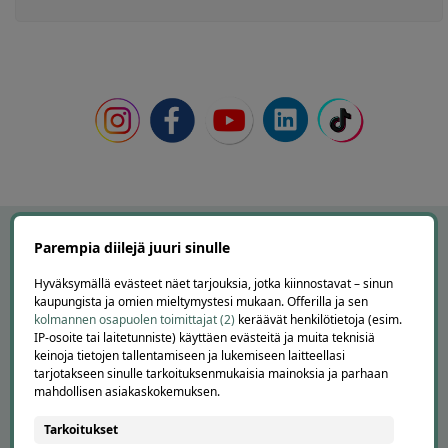
Parempia diilejä juuri sinulle
Hyväksymällä evästeet näet tarjouksia, jotka kiinnostavat – sinun
kaupungista ja omien mieltymystesi mukaan. Offerilla ja sen
kolmannen osapuolen toimittajat (2)
keräävät henkilötietoja (esim.
IP-osoite tai laitetunniste) käyttäen evästeitä ja muita teknisiä
keinoja tietojen tallentamiseen ja lukemiseen laitteellasi
tarjotakseen sinulle tarkoituksenmukaisia mainoksia ja parhaan
mahdollisen asiakaskokemuksen.
APUA JA NEUVOJA
Tarkoitukset