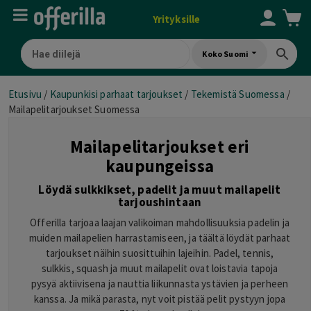
Yrityksille
Koko Suomi
Etusivu
/
Kaupunkisi parhaat tarjoukset
/
Tekemistä Suomessa
/
Mailapelitarjoukset Suomessa
Mailapelitarjoukset eri
kaupungeissa
Löydä sulkkikset, padelit ja muut mailapelit
tarjoushintaan
Offerilla tarjoaa laajan valikoiman mahdollisuuksia padelin ja
muiden mailapelien harrastamiseen, ja täältä löydät parhaat
tarjoukset näihin suosittuihin lajeihin. Padel, tennis,
sulkkis, squash ja muut mailapelit ovat loistavia tapoja
pysyä aktiivisena ja nauttia liikunnasta ystävien ja perheen
kanssa. Ja mikä parasta, nyt voit pistää pelit pystyyn jopa