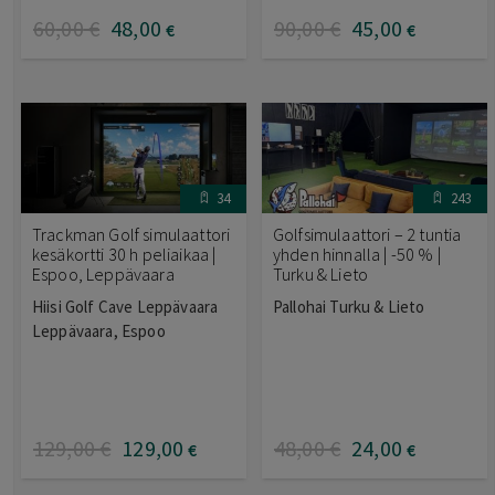
60
,00
€
48
,00
90
,00
€
45
,00
€
€
34
243
Trackman Golf simulaattori
Golfsimulaattori – 2 tuntia
kesäkortti 30 h peliaikaa |
yhden hinnalla | -50 % |
Espoo, Leppävaara
Turku & Lieto
Hiisi Golf Cave Leppävaara
Pallohai Turku & Lieto
Leppävaara, Espoo
129
,00
€
129
,00
48
,00
€
24
,00
€
€