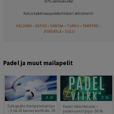
70 % alennuksella!
Katso kaikki kaupunkikohtaiset aktiviteetit:
HELSINKI
–
ESPOO
–
VANTAA
–
TURKU
–
TAMPERE
–
JYVÄSKYLÄ
–
OULU
Padel ja muut mailapelit
47
35
Sulkapallo Kempelehallissa
Padel Viikki Helsinki –
– 5 tai 10 kerran kortti alk. 29
padelvuorot jopa -50 %