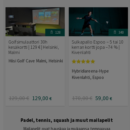
128
340
Golfsimulaattori 30h
Sulkapallo Espoo – 5 tai 10
kesäkortti | 129 € | Helsinki,
kerran kortti jopa –74 % |
Malmi
Kivenlahti
Hiisi Golf Cave Malmi, Helsinki
Arvostelu
Hybridiareena-Hype
tuotteesta:
5.00
/ 5
Kivenlahti, Espoo
129
,00
€
129
,00
170
,00
€
59
,00
€
€
Padel, tennis, squash ja muut mailapelit
Mailapelit ovat hauskaa ja mukaansa tempaavaa