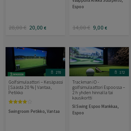
Vaappuva Ankka Suurpelto,
tuotteesta:
5.00
/ 5
Espoo
28
,00
€
20
,00
14
,00
€
9
,00
€
€
270
172
Golfsimulaattori – Kesäpassi
Trackman iO -
| Säästä 20 % | Vantaa,
golfsimulaattori Espoossa –
Petikko
2 h yhden hinnalla tai
kausikortti
Sl Swing Espoo Mankkaa,
Arvostelu
Swingroom Petikko, Vantaa
Espoo
tuotteesta:
4.00
/ 5