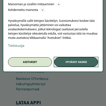
Peruuta tilaus
Mainonnan ja sisällön mittaaminen
Asiakaspalvelu
Kohdennettu mainonta
Kuinka Offerilla toimii
Usein kysytyt kysymykset
Hyväksymällä sallit tietojesi käsittelyn. Suostumuksesi koskee tätä
Suosittele Offerillaa
palvelua, hyväksymättä jättäminen voi vaikuttaa
asiakaskokemukseesi. Jotkut teknologiat saattavat perustella
TUTUSTU MEIHIN
tietojen käsittelyä oikeutetulla edulla, voit vastustaa tätä tai muuttaa
muita asetuksia klikkaamalla "Asetukset" linkkiä.
Tietoa meistä
Ajankohtaista
Tietosuoja
Tilaa uutiskirje
Avoimet työpaikat
Offerilla mediassa
ASETUKSET
HYVÄKSY KAIKKI
YRITYKSILLE
Markkinoi Offerillassa
Vaikuttajayhteistyö
Partneriportaali
LATAA APPI