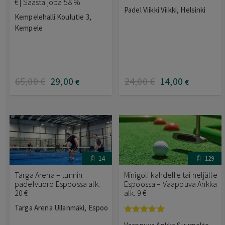
€ | Säästä jopa 58 %
Padel Viikki Viikki, Helsinki
Kempelehalli Koulutie 3,
Kempele
65
,00
€
29
,00
24
,00
€
14
,00
€
€
14
129
Targa Arena – tunnin
Minigolf kahdelle tai neljälle
padelvuoro Espoossa alk.
Espoossa – Vaappuva Ankka
20 €
alk. 9 €
Targa Arena Ullanmäki, Espoo
Arvostelu