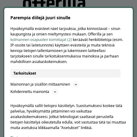
Parempia diilejä juuri sinulle
Hyväksymällä evästeet näet tarjouksia, jotka kiinnostavat – sinun
kaupungista ja omien mieltymystesi mukaan. Offerilla ja sen
kolmannen osapuolen toimittajat (2)
keräävät henkilötietoja (esim.
IP-osoite tai laitetunniste) käyttäen evästeitä ja muita teknisiä
APUA JA NEUVOJA
keinoja tietojen tallentamiseen ja lukemiseen laitteellasi
tarjotakseen sinulle tarkoituksenmukaisia mainoksia ja parhaan
Peruuta tilaus
mahdollisen asiakaskokemuksen.
Asiakaspalvelu
Kuinka Offerilla toimii
Tarkoitukset
Usein kysytyt kysymykset
Suosittele Offerillaa
Mainonnan ja sisällön mittaaminen
Kohdennettu mainonta
TUTUSTU MEIHIN
Hyväksymällä sallit tietojesi käsittelyn. Suostumuksesi koskee tätä
Tietoa meistä
palvelua, hyväksymättä jättäminen voi vaikuttaa
Ajankohtaista
asiakaskokemukseesi. Jotkut teknologiat saattavat perustella
Tilaa uutiskirje
tietojen käsittelyä oikeutetulla edulla, voit vastustaa tätä tai muuttaa
Avoimet työpaikat
muita asetuksia klikkaamalla "Asetukset" linkkiä.
Offerilla mediassa