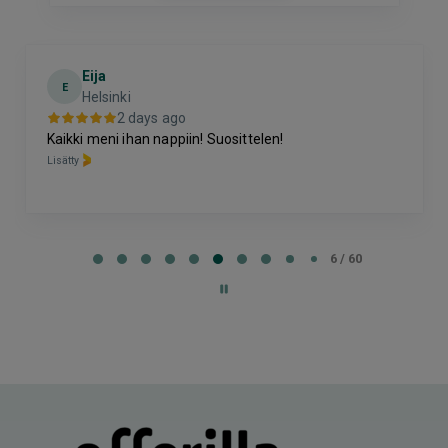
Eija
E
Helsinki
2 days ago
Kaikki meni ihan nappiin! Suosittelen!
Lisätty
Page
6
6 / 60
of
60