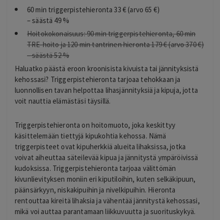
60 min triggerpistehieronta 33 € (arvo 65 €)
– säästä 49 %
Hoitokokonaisuus: 90 min triggerpistehieronta, 60 min
TRE-hoito ja 120 min tantrinen hieronta 179 € (arvo 370 €)
– säästä 52 %
Haluatko päästä eroon kroonisista kivuista tai jännityksistä
kehossasi? Triggerpistehieronta tarjoaa tehokkaan ja
luonnollisen tavan helpottaa lihasjännityksiä ja kipuja, jotta
voit nauttia elämästäsi täysillä.
Triggerpistehieronta on hoitomuoto, joka keskittyy
käsittelemään tiettyjä kipukohtia kehossa. Nämä
triggerpisteet ovat kipuherkkiä alueita lihaksissa, jotka
voivat aiheuttaa säteilevää kipua ja jännitystä ympäröivissä
kudoksissa. Triggerpistehieronta tarjoaa välittömän
kivunlievityksen moniin eri kiputiloihin, kuten selkäkipuun,
päänsärkyyn, niskakipuihin ja nivelkipuihin. Hieronta
rentouttaa kireitä lihaksia ja vähentää jännitystä kehossasi,
mikä voi auttaa parantamaan liikkuvuutta ja suorituskykyä.