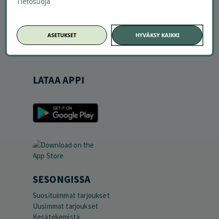
Tietosuoja
YRITYKSILLE
Markkinoi Offerillassa
ASETUKSET
HYVÄKSY KAIKKI
Vaikuttajayhteistyö
Partneriportaali
LATAA APPI
SESONGISSA
Suosituimmat tarjoukset
Uusimmat tarjoukset
Kesätekemistä