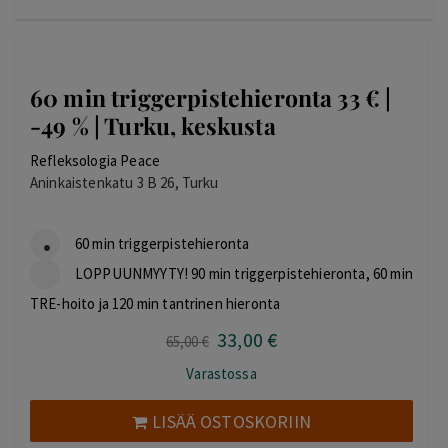
60 min triggerpistehieronta 33 € |
-49 % | Turku, keskusta
Refleksologia Peace
Aninkaistenkatu 3 B 26, Turku
60 min triggerpistehieronta
LOPPUUNMYYTY! 90 min triggerpistehieronta, 60 min
TRE-hoito ja 120 min tantrinen hieronta
33
,00
€
Alkuperäinen
Nykyinen
65
,00
€
hinta
hinta
Varastossa
oli:
on:
65,00 €.
33,00 €.
LISÄÄ OSTOSKORIIN