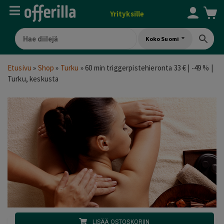
Yrityksille
Koko Suomi
Etusivu
»
Shop
»
Turku
»
60 min triggerpistehieronta 33 € | -49 % |
Turku, keskusta
LISÄÄ OSTOSKORIIN