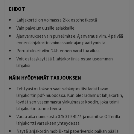
EHDOT
Lahjakortti on voimassa 2 kk ostohetkestä
Vain palvelun uusille asiakkaille
Ajanvaraukset vain puhelimitse. Ajanvaraus viim. 4 päivää
ennen lahjakortin voimassaoloajan päättymistä
Peruutukset viim. 24 h ennen varattua aikaa
Voit ostaa/käyttää 1 lahjakortin ja ostaa useamman
lahjaksi
NÄIN HYÖDYNNÄT TARJOUKSEN
Tehtyäsi ostoksen saat sähköpostiisi ladattavan
lahjakortin pdf-muodossa. Kun olet ladannut lahjakortin,
löydät sen vasemmasta yläkulmasta koodin, joka toimii
lahjakortin tunnisteena
Varaa aika numerosta
045 319 4177
ja mainitse Offerilla-
lahjakortti varauksen yhteydessä
Näytä lahjakortin mobiili- tai paperiversio paikan päällä