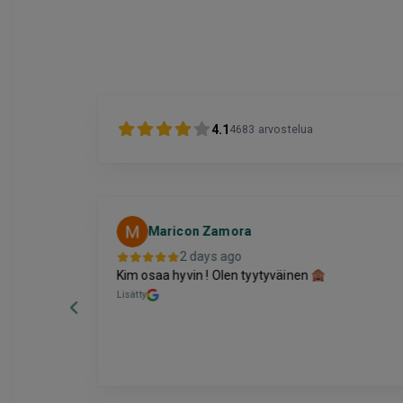
4.1
4683
arvostelua
Maricon Zamora
2 days ago
Kim osaa hyvin ! Olen tyytyväinen
alaa
Lisätty
etään