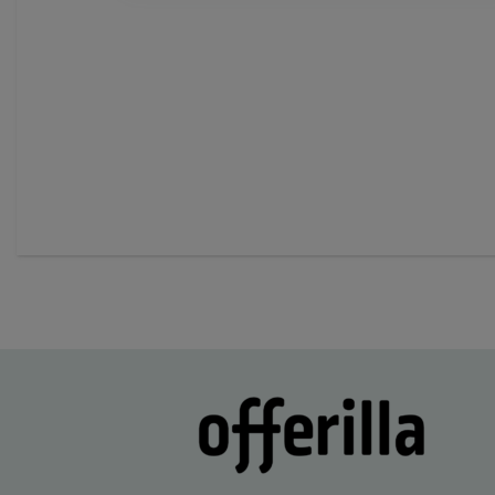
Page
3
of
60