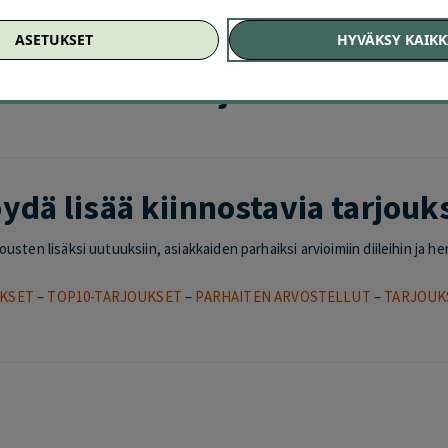
HELSINKI
–
VANTAA
–
ESPOO
–
TAMPERE
–
TURKU
–
OULU
–
JYVÄSKYL
ASETUKSET
HYVÄKSY KAIKK
situimmista tarjouksista
ydä lisää kiinnostavia tarjouk
sten lisäksi uutuuksiin, asiakkaiden parhaiksi arvioimiin diileihin ja he
KSET
–
TOP10-TARJOUKSET
–
PARHAITEN ARVOSTELLUT
–
TARJOUK