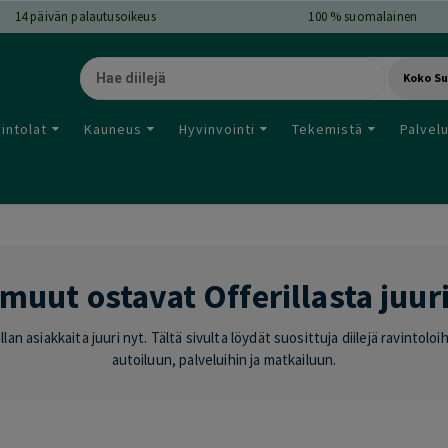
14
päivän palautusoikeus
100 % suomalainen
Koko S
intolat
Kauneus
Hyvinvointi
Tekemistä
Palvel
muut ostavat Offerillasta juur
lan asiakkaita juuri nyt. Tältä sivulta löydät suosittuja diilejä ravintol
autoiluun, palveluihin ja matkailuun.