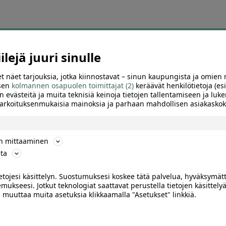
ä tämän hetken suosikkitarjo
lejä juuri sinulle
osituimpien tarjousten sivu auttaa löytämään nopeasti diilit, joihin muu
t näet tarjouksia, jotka kiinnostavat – sinun kaupungista ja omien 
olaelämyksiä, hierontoja, kauneushoitoja, autopesuja, aktiviteetteja ja 
 sen
kolmannen osapuolen toimittajat (2)
keräävät henkilötietoja (esi
n evästeitä ja muita teknisiä keinoja tietojen tallentamiseen ja luke
 tarkoituksenmukaisia mainoksia ja parhaan mahdollisen asiakask
 suuren alennuksen, kiinnostavan palvelun tai hyvän sijainnin ansiosta
käyttöpaikka, voimassaoloaika ja mahdolliset ajanvarausohjeet.
ön mittaaminen
iinnostuksen mukana. Sivulle kannattaa siksi palata säännöllisesti kats
suosituimpien joukkoon.
ta
ietojesi käsittelyn. Suostumuksesi koskee tätä palvelua, hyväksymät
suosittuja tarjouksia kaupung
mukseesi. Jotkut teknologiat saattavat perustella tietojen käsittelyä
ai muuttaa muita asetuksia klikkaamalla "Asetukset" linkkiä.
a löydä alueesi kiinnostavimmat ravintola-, kauneus-, hyvinvointi-, tekem