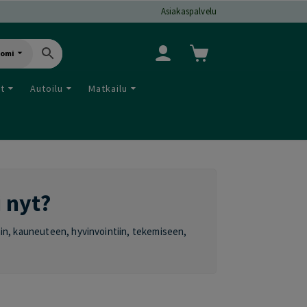
Asiakaspalvelu
uomi
ut
Autoilu
Matkailu
i nyt?
oihin, kauneuteen, hyvinvointiin, tekemiseen,