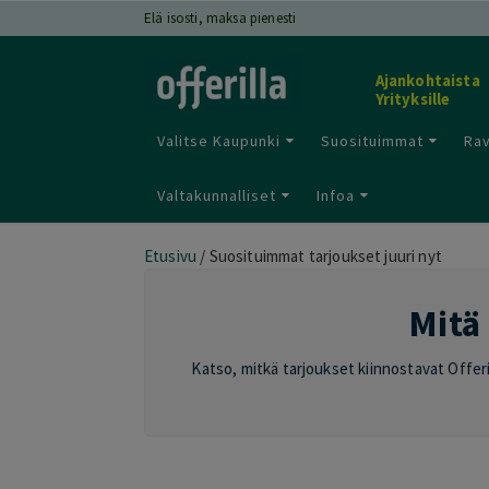
Elä isosti, maksa pienesti
Ajankohtaista
Yrityksille
Valitse Kaupunki
Suosituimmat
Rav
Valtakunnalliset
Infoa
Etusivu
/
Suosituimmat tarjoukset juuri nyt
Mitä 
Katso, mitkä tarjoukset kiinnostavat Offeril