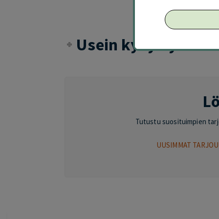
Usein kysyttyä suo
Lö
Tutustu suosituimpien tarjou
UUSIMMAT TARJOU