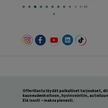
3 / 60
Offerillasta löydät paikalliset tarjoukset, dii
kauneudenhoitoon, hyvinvointiin, autoiluun 
Elä isosti – maksa pienesti.