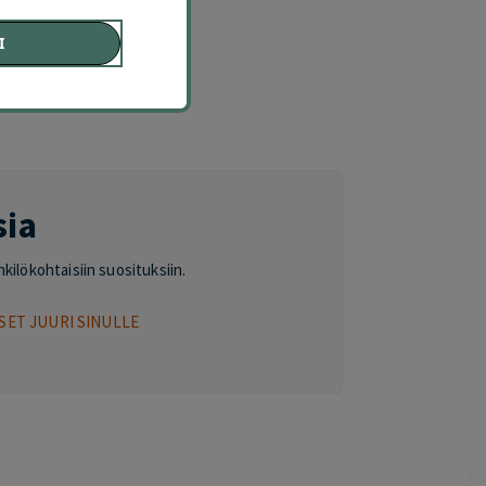
Ä
I
sia
nkilökohtaisiin suosituksiin.
SET JUURI SINULLE