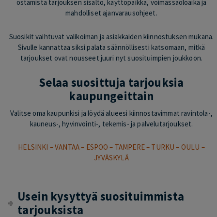
ostamista tarjouksen sisältö, käyttöpaikka, voimassaoloaika ja
mahdolliset ajanvarausohjeet.
Suosikit vaihtuvat valikoiman ja asiakkaiden kiinnostuksen mukana.
Sivulle kannattaa siksi palata säännöllisesti katsomaan, mitkä
tarjoukset ovat nousseet juuri nyt suosituimpien joukkoon.
Selaa suosittuja tarjouksia
kaupungeittain
Valitse oma kaupunkisi ja löydä alueesi kiinnostavimmat ravintola-,
kauneus-, hyvinvointi-, tekemis- ja palvelutarjoukset.
HELSINKI
–
VANTAA
–
ESPOO
–
TAMPERE
–
TURKU
–
OULU
–
JYVÄSKYLÄ
Usein kysyttyä suosituimmista
tarjouksista