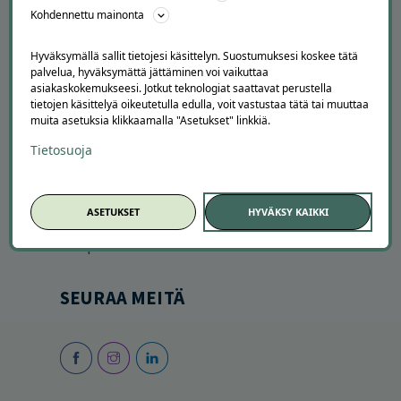
Kohdennettu mainonta
Hyväksymällä sallit tietojesi käsittelyn. Suostumuksesi koskee tätä
palvelua, hyväksymättä jättäminen voi vaikuttaa
asiakaskokemukseesi. Jotkut teknologiat saattavat perustella
tietojen käsittelyä oikeutetulla edulla, voit vastustaa tätä tai muuttaa
muita asetuksia klikkaamalla "Asetukset" linkkiä.
Tietosuoja
SESONGISSA
Suosituimmat tarjoukset
Uusimmat tarjoukset
ASETUKSET
HYVÄKSY KAIKKI
Kesätekemistä
Autopesut
SEURAA MEITÄ