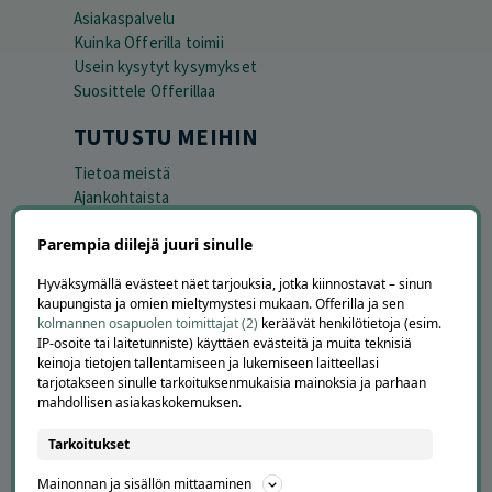
Asiakaspalvelu
Kuinka Offerilla toimii
Usein kysytyt kysymykset
Suosittele Offerillaa
TUTUSTU MEIHIN
Tietoa meistä
Ajankohtaista
Tilaa uutiskirje
Parempia diilejä juuri sinulle
Avoimet työpaikat
Offerilla mediassa
Hyväksymällä evästeet näet tarjouksia, jotka kiinnostavat – sinun
kaupungista ja omien mieltymystesi mukaan. Offerilla ja sen
YRITYKSILLE
kolmannen osapuolen toimittajat (2)
keräävät henkilötietoja (esim.
IP-osoite tai laitetunniste) käyttäen evästeitä ja muita teknisiä
Markkinoi Offerillassa
keinoja tietojen tallentamiseen ja lukemiseen laitteellasi
Vaikuttajayhteistyö
tarjotakseen sinulle tarkoituksenmukaisia mainoksia ja parhaan
Partneriportaali
mahdollisen asiakaskokemuksen.
Tarkoitukset
LATAA APPI
Mainonnan ja sisällön mittaaminen