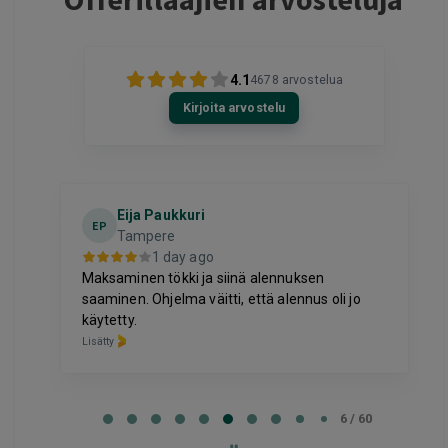
4.1
4678
arvostelua
Kirjoita arvostelu
Eija Paukkuri
EP
Tampere
1 day ago
Maksaminen tökki ja siinä alennuksen
saaminen. Ohjelma väitti, että alennus oli jo
käytetty.
Lisätty
Page
6
6 / 60
of