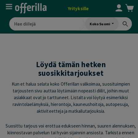
Yrityksille
Koko Suomi
Löydä tämän hetken
suosikkitarjoukset
Kun et halua selata koko Offerillan valikoimaa, suosituimpien
tarjousten sivu auttaa löytämään nopeasti diilit, joihin muut
asiakkaat ovat jo tarttuneet. Listalta voi löytyä esimerkiksi
ravintolaelämyksiä, hierontoja, kauneushoitoja, autopesuja,
aktiviteetteja ja matkailutarjouksia.
Suosittu tarjous voi erottua edukseen hinnan, suuren alennuksen,
kiinnostavan palvelun tai hyvän sijainnin ansiosta. Tarkista ennen