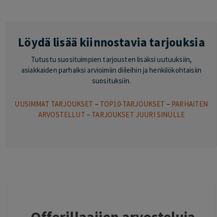
Löydä lisää kiinnostavia tarjouksia
Tutustu suosituimpien tarjousten lisäksi uutuuksiin,
asiakkaiden parhaiksi arvioimiin diileihin ja henkilökohtaisiin
suosituksiin.
UUSIMMAT TARJOUKSET
–
TOP10-TARJOUKSET
–
PARHAITEN
ARVOSTELLUT
–
TARJOUKSET JUURI SINULLE
Offerillaajien arvosteluja