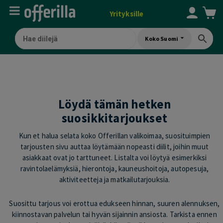
Yrityksille
Koko Suomi
Löydä tämän hetken
suosikkitarjoukset
Kun et halua selata koko Offerillan valikoimaa, suosituimpien
tarjousten sivu auttaa löytämään nopeasti diilit, joihin muut
asiakkaat ovat jo tarttuneet. Listalta voi löytyä esimerkiksi
ravintolaelämyksiä, hierontoja, kauneushoitoja, autopesuja,
aktiviteetteja ja matkailutarjouksia.
Suosittu tarjous voi erottua edukseen hinnan, suuren alennuksen,
kiinnostavan palvelun tai hyvän sijainnin ansiosta. Tarkista ennen