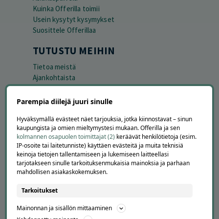
Kuinka Offerilla toimii
Usein kysytyt kysymykset
Suosittele Offerillaa
TUTUSTU MEIHIN
Tietoa meistä
Ajankohtaista
Tilaa uutiskirje
Avoimet työpaikat
Parempia diilejä juuri sinulle
Offerilla mediassa
Hyväksymällä evästeet näet tarjouksia, jotka kiinnostavat – sinun
kaupungista ja omien mieltymystesi mukaan. Offerilla ja sen
YRITYKSILLE
kolmannen osapuolen toimittajat (2)
keräävät henkilötietoja (esim.
IP-osoite tai laitetunniste) käyttäen evästeitä ja muita teknisiä
Markkinoi Offerillassa
keinoja tietojen tallentamiseen ja lukemiseen laitteellasi
Vaikuttajayhteistyö
tarjotakseen sinulle tarkoituksenmukaisia mainoksia ja parhaan
Partneriportaali
mahdollisen asiakaskokemuksen.
Tarkoitukset
LATAA APPI
Mainonnan ja sisällön mittaaminen