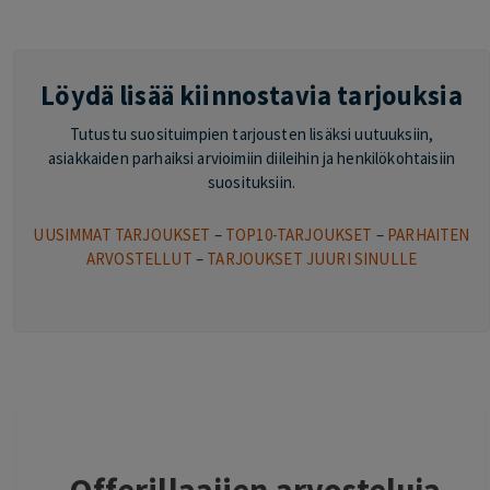
Löydä lisää kiinnostavia tarjouksia
Tutustu suosituimpien tarjousten lisäksi uutuuksiin,
asiakkaiden parhaiksi arvioimiin diileihin ja henkilökohtaisiin
suosituksiin.
UUSIMMAT TARJOUKSET
–
TOP10-TARJOUKSET
–
PARHAITEN
ARVOSTELLUT
–
TARJOUKSET JUURI SINULLE
Offerillaajien arvosteluja