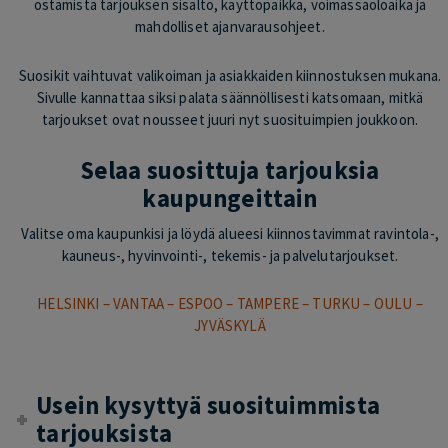
ostamista tarjouksen sisältö, käyttöpaikka, voimassaoloaika ja
mahdolliset ajanvarausohjeet.
Suosikit vaihtuvat valikoiman ja asiakkaiden kiinnostuksen mukana.
Sivulle kannattaa siksi palata säännöllisesti katsomaan, mitkä
tarjoukset ovat nousseet juuri nyt suosituimpien joukkoon.
Selaa suosittuja tarjouksia
kaupungeittain
Valitse oma kaupunkisi ja löydä alueesi kiinnostavimmat ravintola-,
kauneus-, hyvinvointi-, tekemis- ja palvelutarjoukset.
HELSINKI
–
VANTAA
–
ESPOO
–
TAMPERE
–
TURKU
–
OULU
–
JYVÄSKYLÄ
Usein kysyttyä suosituimmista
tarjouksista