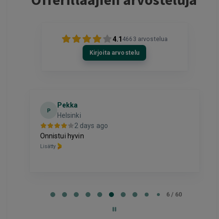
4.1
4663
arvostelua
Kirjoita arvostelu
Pekka
P
Helsinki
2 days ago
Onnistui hyvin
Lisätty
Page
6
6 / 60
of
60