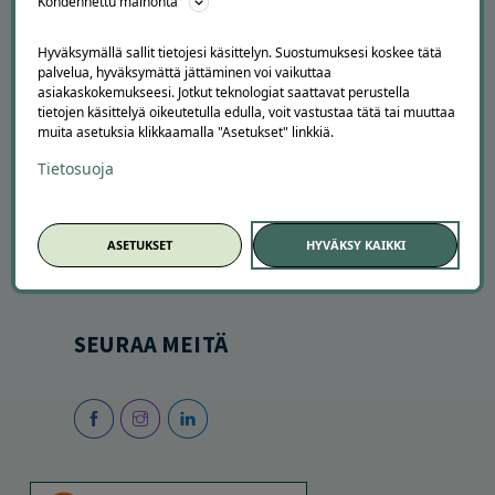
Kohdennettu mainonta
Hyväksymällä sallit tietojesi käsittelyn. Suostumuksesi koskee tätä
palvelua, hyväksymättä jättäminen voi vaikuttaa
asiakaskokemukseesi. Jotkut teknologiat saattavat perustella
tietojen käsittelyä oikeutetulla edulla, voit vastustaa tätä tai muuttaa
muita asetuksia klikkaamalla "Asetukset" linkkiä.
SESONGISSA
Tietosuoja
Suosituimmat tarjoukset
Uusimmat tarjoukset
ASETUKSET
HYVÄKSY KAIKKI
Kesätekemistä
Autopesut
SEURAA MEITÄ