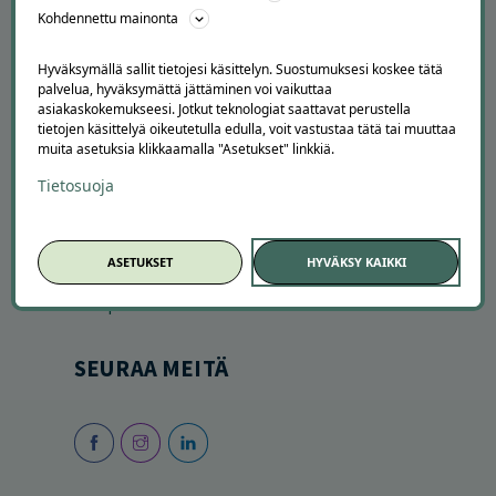
Kohdennettu mainonta
Hyväksymällä sallit tietojesi käsittelyn. Suostumuksesi koskee tätä
palvelua, hyväksymättä jättäminen voi vaikuttaa
asiakaskokemukseesi. Jotkut teknologiat saattavat perustella
tietojen käsittelyä oikeutetulla edulla, voit vastustaa tätä tai muuttaa
muita asetuksia klikkaamalla "Asetukset" linkkiä.
Tietosuoja
SESONGISSA
Suosituimmat tarjoukset
Uusimmat tarjoukset
ASETUKSET
HYVÄKSY KAIKKI
Kesätekemistä
Autopesut
SEURAA MEITÄ