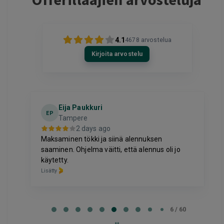
4.1
4678
arvostelua
Kirjoita arvostelu
Eija Paukkuri
EP
Tampere
2 days ago
Maksaminen tökki ja siinä alennuksen
saaminen. Ohjelma väitti, että alennus oli jo
käytetty.
Lisätty
Page
6
6 / 60
of