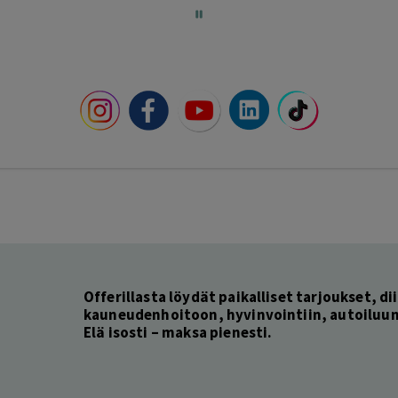
Offerillasta löydät paikalliset tarjoukset, dii
kauneudenhoitoon, hyvinvointiin, autoiluun 
Elä isosti – maksa pienesti.