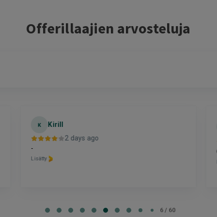
Offerillaajien arvosteluja
Kirill
K
2 days ago
-
Lisätty
6 / 60