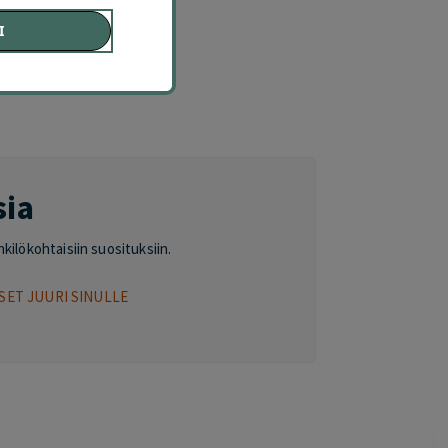
Ä
I
sia
nkilökohtaisiin suosituksiin.
SET JUURI SINULLE