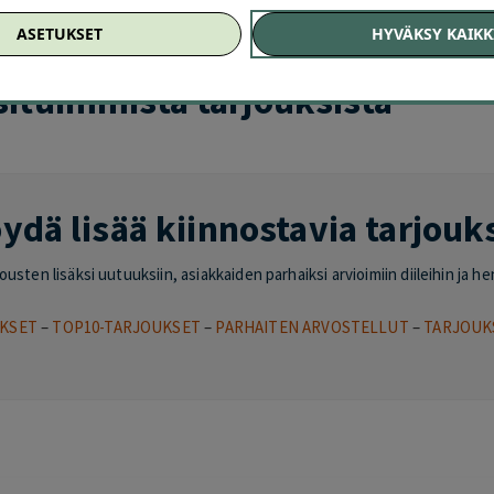
HELSINKI
–
VANTAA
–
ESPOO
–
TAMPERE
–
TURKU
–
OULU
–
JYVÄSKYL
ASETUKSET
HYVÄKSY KAIKK
situimmista tarjouksista
ydä lisää kiinnostavia tarjouk
sten lisäksi uutuuksiin, asiakkaiden parhaiksi arvioimiin diileihin ja he
KSET
–
TOP10-TARJOUKSET
–
PARHAITEN ARVOSTELLUT
–
TARJOUK