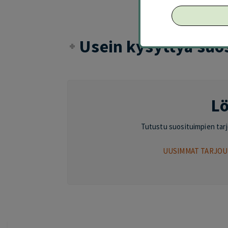
Usein kysyttyä suo
Lö
Tutustu suosituimpien tarjou
UUSIMMAT TARJOU