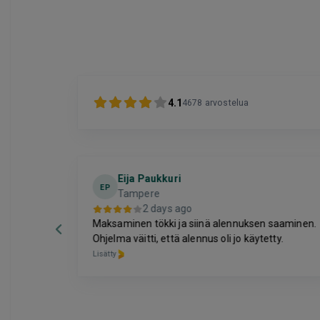
4.1
4678
arvostelua
Eija Paukkuri
EP
Tampere
2 days ago
Maksaminen tökki ja siinä alennuksen saaminen.
Ohjelma väitti, että alennus oli jo käytetty.
Lisätty
Page
6