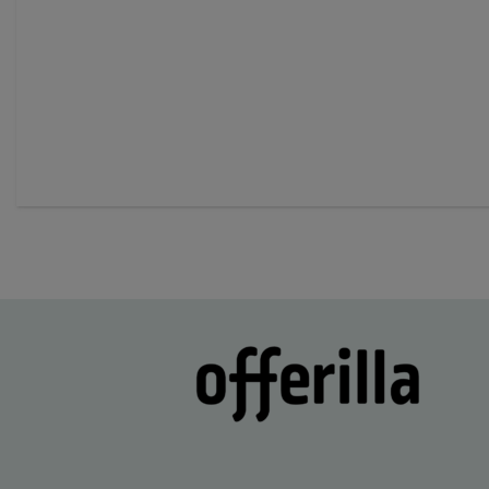
of
60