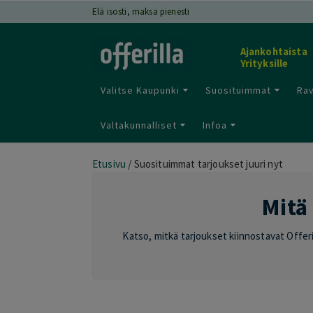
Elä isosti, maksa pienesti
Ajankohtaista
Yrityksille
Valitse Kaupunki
Suosituimmat
Rav
Valtakunnalliset
Infoa
Etusivu
/
Suosituimmat tarjoukset juuri nyt
Mitä 
Katso, mitkä tarjoukset kiinnostavat Offeril