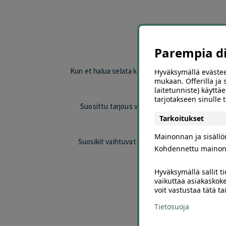
Löyd
Parempia dii
Kun et halua selata koko Offerillan valikoimaa, su
Hyväksymällä evästee
mukaan. Offerilla ja
esimerkiksi ravint
laitetunniste) käyttäe
tarjotakseen sinulle
Suosittu tarjous voi erottua edukseen hinnan,
Tarkoitukset
Mainonnan ja sisäll
Suosikit vaihtuvat valikoiman ja asiakkaiden k
Kohdennettu mainon
Hyväksymällä sallit t
Selaa 
vaikuttaa asiakaskoke
voit vastustaa tätä t
Valitse oma kaupunkisi j
Tietosuoja