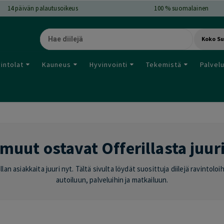
14
päivän palautusoikeus
100 % suomalainen
Koko S
intolat
Kauneus
Hyvinvointi
Tekemistä
Palvel
muut ostavat Offerillasta juur
lan asiakkaita juuri nyt. Tältä sivulta löydät suosittuja diilejä ravintol
autoiluun, palveluihin ja matkailuun.