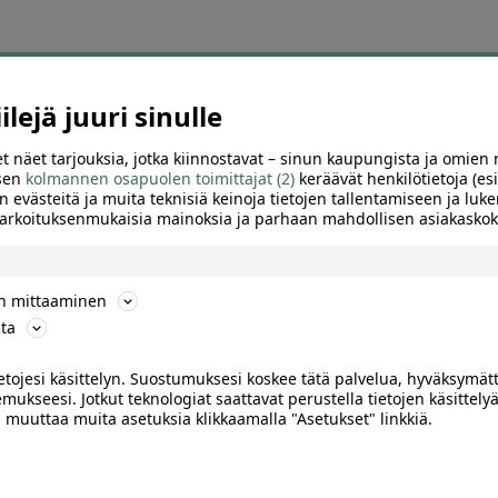
ä tämän hetken suosikkitarjo
lejä juuri sinulle
osituimpien tarjousten sivu auttaa löytämään nopeasti diilit, joihin muu
t näet tarjouksia, jotka kiinnostavat – sinun kaupungista ja omien 
 sen
kolmannen osapuolen toimittajat (2)
keräävät henkilötietoja (esi
olaelämyksiä, hierontoja, kauneushoitoja, autopesuja, aktiviteetteja ja 
n evästeitä ja muita teknisiä keinoja tietojen tallentamiseen ja luke
 tarkoituksenmukaisia mainoksia ja parhaan mahdollisen asiakask
 suuren alennuksen, kiinnostavan palvelun tai hyvän sijainnin ansiosta
käyttöpaikka, voimassaoloaika ja mahdolliset ajanvarausohjeet.
ön mittaaminen
iinnostuksen mukana. Sivulle kannattaa siksi palata säännöllisesti kats
ta
suosituimpien joukkoon.
ietojesi käsittelyn. Suostumuksesi koskee tätä palvelua, hyväksymät
suosittuja tarjouksia kaupung
mukseesi. Jotkut teknologiat saattavat perustella tietojen käsittelyä
ai muuttaa muita asetuksia klikkaamalla "Asetukset" linkkiä.
a löydä alueesi kiinnostavimmat ravintola-, kauneus-, hyvinvointi-, tekem