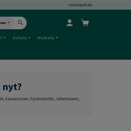
Asiakaspalvelu
uomi
ut
Autoilu
Matkailu
i nyt?
oihin, kauneuteen, hyvinvointiin, tekemiseen,