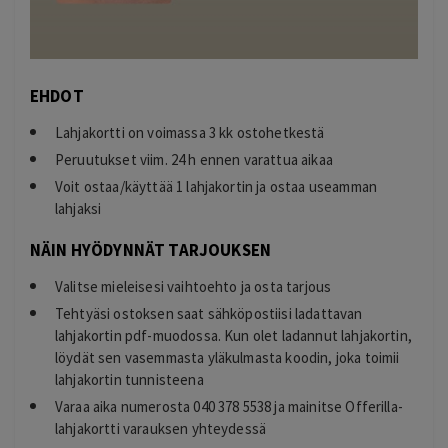
EHDOT
Lahjakortti on voimassa 3 kk ostohetkestä
Peruutukset viim. 24 h ennen varattua aikaa
Voit ostaa/käyttää 1 lahjakortin ja ostaa useamman
lahjaksi
NÄIN HYÖDYNNÄT TARJOUKSEN
Valitse mieleisesi vaihtoehto ja osta tarjous
Tehtyäsi ostoksen saat sähköpostiisi ladattavan
lahjakortin pdf-muodossa. Kun olet ladannut lahjakortin,
löydät sen vasemmasta yläkulmasta koodin, joka toimii
lahjakortin tunnisteena
Varaa aika numerosta 040 378 5538 ja mainitse Offerilla-
lahjakortti varauksen yhteydessä