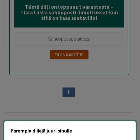
Tämä diili on loppunut varastosta –
Tilaa tästä sähköposti-ilmoitukset kun
sitä on taas saatavilla!
Parempia diilejä juuri sinulle
24 diiliä
ostettu