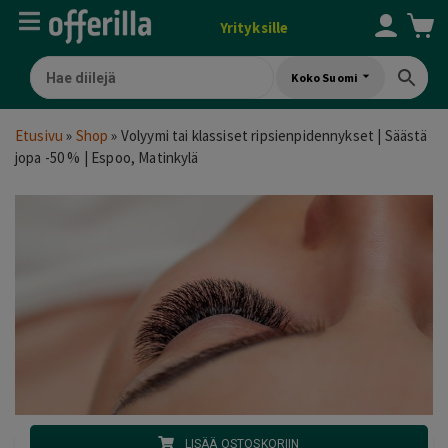
Yrityksille
Koko Suomi
Etusivu
»
Shop
»
Volyymi tai klassiset ripsienpidennykset | Säästä
jopa -50 % | Espoo, Matinkylä
LISÄÄ OSTOSKORIIN