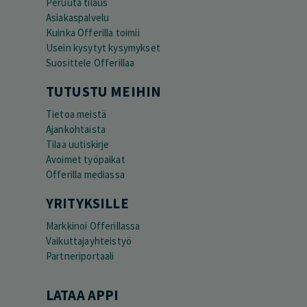
Peruuta tilaus
Asiakaspalvelu
Kuinka Offerilla toimii
Usein kysytyt kysymykset
Suosittele Offerillaa
TUTUSTU MEIHIN
Tietoa meistä
Ajankohtaista
Tilaa uutiskirje
Avoimet työpaikat
Offerilla mediassa
YRITYKSILLE
Markkinoi Offerillassa
Vaikuttajayhteistyö
Partneriportaali
LATAA APPI