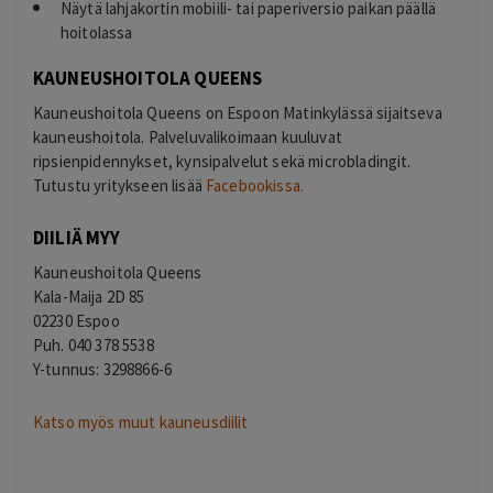
Näytä lahjakortin mobiili- tai paperiversio paikan päällä
hoitolassa
KAUNEUSHOITOLA QUEENS
Kauneushoitola Queens on Espoon Matinkylässä sijaitseva
kauneushoitola. Palveluvalikoimaan kuuluvat
ripsienpidennykset, kynsipalvelut sekä microbladingit.
Tutustu yritykseen lisää
Facebookissa.
DIILIÄ MYY
Kauneushoitola Queens
Kala-Maija 2D 85
02230 Espoo
Puh. 040 378 5538
Y-tunnus: 3298866-6
Katso myös muut kauneusdiilit