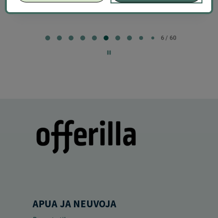
Page
7
7 / 60
of
60
APUA JA NEUVOJA