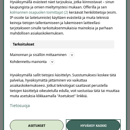
Hyväksymällä evästeet näet tarjouksia, jotka kiinnostavat – sinun
kaupungista ja omien mieltymystesi mukaan. Offerilla ja sen
kolmannen osapuolen toimittajat (2)
keräävät henkilötietoja (esim.
IP-osoite tai laitetunniste) käyttäen evästeitä ja muita teknisiä
keinoja tietojen tallentamiseen ja lukemiseen laitteellasi
tarjotakseen sinulle tarkoituksenmukaisia mainoksia ja parhaan
mahdollisen asiakaskokemuksen.
Offerillaajien arvosteluja
Tarkoitukset
Mainonnan ja sisällön mittaaminen
4.1
4671
arvostelua
Kohdennettu mainonta
Kirjoita arvostelu
Hyväksymällä sallit tietojesi käsittelyn. Suostumuksesi koskee tätä
palvelua, hyväksymättä jättäminen voi vaikuttaa
asiakaskokemukseesi. Jotkut teknologiat saattavat perustella
tietojen käsittelyä oikeutetulla edulla, voit vastustaa tätä tai muuttaa
muita asetuksia klikkaamalla "Asetukset" linkkiä.
Eija
E
Tietosuoja
Helsinki
2 days ago
Kaikki meni ihan nappiin! Suosittelen!
Lisätty
ASETUKSET
HYVÄKSY KAIKKI