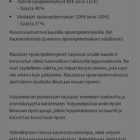
Hybridi ripsipidennykset 69 € (arvo 115 €)
– Säästä 40 %
Värikkäät ripsienpidennykset 109 € (arvo 150 €)
– Säästä 37 %
Korosta katsettasi kauniilla ripsienpidennyksillä. Nyt
Kauneushoitola Queensin ripsienpidennykset edullisesti!
Klassiset ripsienpidennykset tarjoavat sinulle kauniisti
korostetut silmät luonnollisen näköisellä lopputuloksella. Ne
ovat täydellinen valinta, jos haluat kevyen ilmeen, joka sopii
niin arkeen kuin juhlaankin. Klassisissa ripsienpidennyksissä
yksittäinen ripsikuitu liimataan omaan ripseen.
Volyymiripset puolestaan tarjoavat enemmän tuuheutta ja
intensiivisyyttä katseeseen. Volyymiripsissä omiin ripsiin
liimataan ripsitupsuja, jolloin lopputuloksena on kauniit ja
katsettasi korostavat ripset.
Hybridiripsien teossa käytetään molempia, sekä volyymi-
että klassisia ripsipidennyskuituja. Hybridiripset yhdistävät