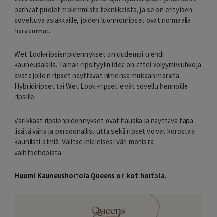
parhaat puolet molemmista tekniikoista, ja se on erityisen
soveltuva asiakkaille, joiden luonnonripset ovat normaalia
harvemmat.
Wet Look-ripsienpidennykset on uudempi trendi
kauneusalalla. Tämän ripsityylin idea on ettei volyymiviuhkoja
avata jolloin ripset näyttävät nimensä mukaan märältä.
Hybridiripset tai Wet Look -ripset eivät sovellu hennoille
ripsille.
Värikkäät ripsienpidennykset ovat hauska ja näyttävä tapa
lisätä väriä ja persoonallisuutta sekä ripset voivat korostaa
kauniisti silmiä. Valitse mieleisesi väri monista
vaihtoehdoista.
Huom! Kauneushoitola Queens on kotihoitola.