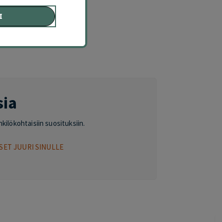
Ä
I
sia
nkilökohtaisiin suosituksiin.
SET JUURI SINULLE