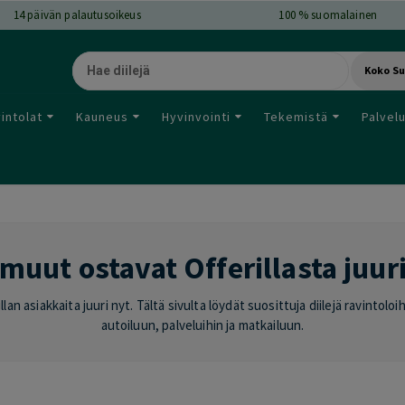
14
päivän palautusoikeus
100 % suomalainen
Koko S
intolat
Kauneus
Hyvinvointi
Tekemistä
Palvel
muut ostavat Offerillasta juur
lan asiakkaita juuri nyt. Tältä sivulta löydät suosittuja diilejä ravintol
autoiluun, palveluihin ja matkailuun.