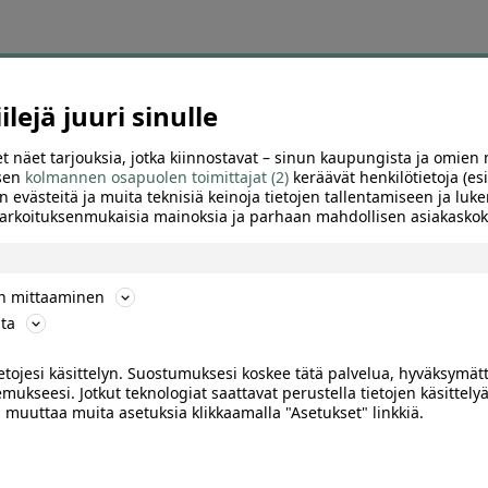
ä tämän hetken suosikkitarjo
lejä juuri sinulle
osituimpien tarjousten sivu auttaa löytämään nopeasti diilit, joihin muu
t näet tarjouksia, jotka kiinnostavat – sinun kaupungista ja omien 
olaelämyksiä, hierontoja, kauneushoitoja, autopesuja, aktiviteetteja ja 
 sen
kolmannen osapuolen toimittajat (2)
keräävät henkilötietoja (esi
n evästeitä ja muita teknisiä keinoja tietojen tallentamiseen ja luke
 tarkoituksenmukaisia mainoksia ja parhaan mahdollisen asiakask
 suuren alennuksen, kiinnostavan palvelun tai hyvän sijainnin ansiosta
käyttöpaikka, voimassaoloaika ja mahdolliset ajanvarausohjeet.
ön mittaaminen
iinnostuksen mukana. Sivulle kannattaa siksi palata säännöllisesti kats
ta
suosituimpien joukkoon.
ietojesi käsittelyn. Suostumuksesi koskee tätä palvelua, hyväksymät
suosittuja tarjouksia kaupung
mukseesi. Jotkut teknologiat saattavat perustella tietojen käsittelyä
ai muuttaa muita asetuksia klikkaamalla "Asetukset" linkkiä.
a löydä alueesi kiinnostavimmat ravintola-, kauneus-, hyvinvointi-, tekem