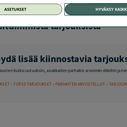
HELSINKI
–
VANTAA
–
ESPOO
–
TAMPERE
–
TURKU
–
OULU
–
JYVÄSKYL
ASETUKSET
HYVÄKSY KAIKK
situimmista tarjouksista
ydä lisää kiinnostavia tarjouk
sten lisäksi uutuuksiin, asiakkaiden parhaiksi arvioimiin diileihin ja he
KSET
–
TOP10-TARJOUKSET
–
PARHAITEN ARVOSTELLUT
–
TARJOUK