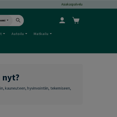
Asiakaspalvelu
uomi
ut
Autoilu
Matkailu
i nyt?
oihin, kauneuteen, hyvinvointiin, tekemiseen,