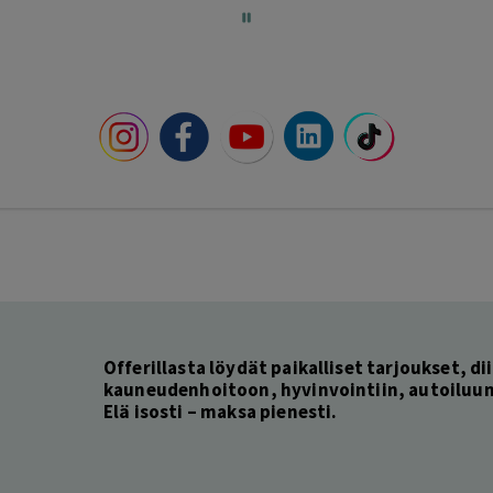
Offerillasta löydät paikalliset tarjoukset, dii
kauneudenhoitoon, hyvinvointiin, autoiluun 
Elä isosti – maksa pienesti.