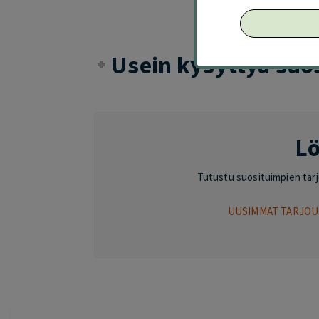
Usein kysyttyä suo
Lö
Tutustu suosituimpien tarjou
UUSIMMAT TARJOU