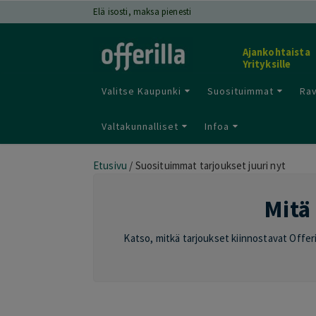
Elä isosti, maksa pienesti
Ajankohtaista
Yrityksille
Valitse Kaupunki
Suosituimmat
Rav
Valtakunnalliset
Infoa
Etusivu
/
Suosituimmat tarjoukset juuri nyt
Mitä 
Katso, mitkä tarjoukset kiinnostavat Offeril