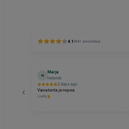
4.1
4681
arvostelua
Marja
M
Helsinki
2 days ago
inen oli
Vaivatonta ja nopea.
Lisätty
Page
3