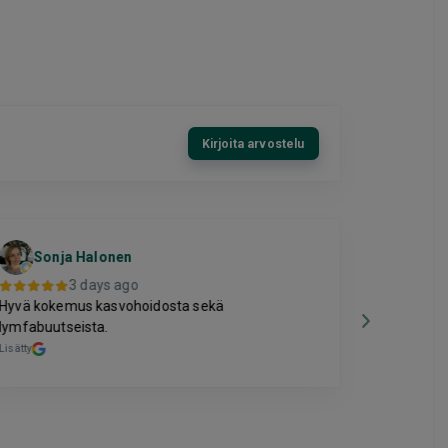
Kirjoita arvostelu
Sonja Halonen
Mari
3 days ago
Hyvä kokemus kasvohoidosta sekä
Hyvä hinta
lymfabuutseista.
Lisätty
Lisätty