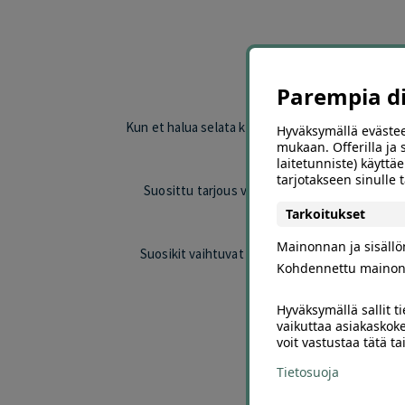
Löyd
Parempia dii
Kun et halua selata koko Offerillan valikoimaa, su
Hyväksymällä evästee
esimerkiksi ravint
mukaan. Offerilla ja
laitetunniste) käyttäe
tarjotakseen sinulle
Suosittu tarjous voi erottua edukseen hinnan,
Tarkoitukset
Mainonnan ja sisäll
Suosikit vaihtuvat valikoiman ja asiakkaiden k
Kohdennettu mainon
Hyväksymällä sallit t
Selaa 
vaikuttaa asiakaskoke
voit vastustaa tätä t
Valitse oma kaupunkisi j
Tietosuoja