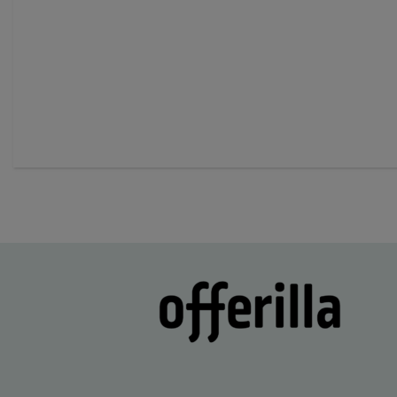
of
60