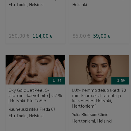
Etu-Töölö, Helsinki
Helsinki
250
,00
€
114
,00
85
,00
€
59
,00
€
€
84
59
Oxy Gold Jet Peel C-
LUX- hemmottelupaketti 70
vitamiini -kasvohoito | -57 %
min: kuumakivihieronta ja
| Helsinki, Etu-Töölö
kasvohoito | Helsinki,
Herttoniemi
Kauneusklinikka Freda 67
Yulia Blossom Clinic
Etu-Töölö, Helsinki
Herttoniemi, Helsinki