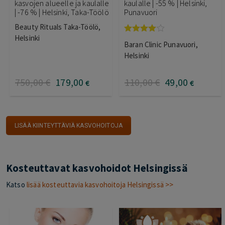
kasvojen alueelle ja kaulalle
kaulalle | -55 % | Helsinki,
| -76 % | Helsinki, Taka-Töölö
Punavuori
Beauty Rituals Taka-Töölö,
Helsinki
Arvostelu
Baran Clinic Punavuori,
tuotteesta:
4.00
/ 5
Helsinki
750
,00
€
179
,00
110
,00
€
49
,00
€
€
LISÄÄ KIINTEYTTÄVIÄ KASVOHOITOJA
Kosteuttavat kasvohoidot Helsingissä
Katso
lisää kosteuttavia kasvohoitoja Helsingissä >>