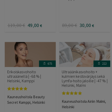
119
,00
€
49
,00
89
,00
€
30
,00
€
€
675
222
Erikoiskasvohoito
Ultraäänikasvohoito +
ultraäänellä | -68 % |
kulmien kestovärjäys sekä
Helsinki, Kamppi
Lymfa-hoito jaloille | -47 % |
Helsinki, Malmi
Arvostelu
Kauneushoitola Beauty
tuotteesta:
Arvostelu
Kauneushoitola Airiin Malmi,
5.00
/ 5
Secret Kamppi, Helsinki
tuotteesta:
5.00
/ 5
Helsinki