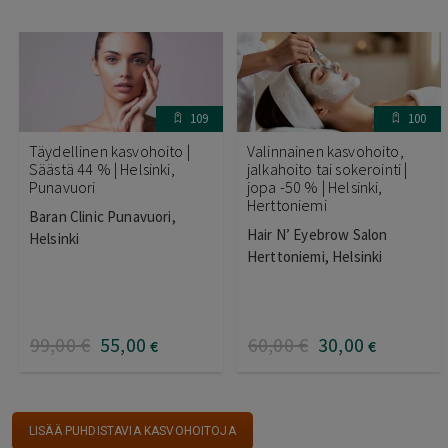
109
100
Täydellinen kasvohoito |
Valinnainen kasvohoito,
Säästä 44 % | Helsinki,
jalkahoito tai sokerointi |
Punavuori
jopa -50 % | Helsinki,
Herttoniemi
Baran Clinic Punavuori,
Hair N’ Eyebrow Salon
Helsinki
Herttoniemi, Helsinki
99
,00
€
55
,00
60
,00
€
30
,00
€
€
LISÄÄ PUHDISTAVIA KASVOHOITOJA