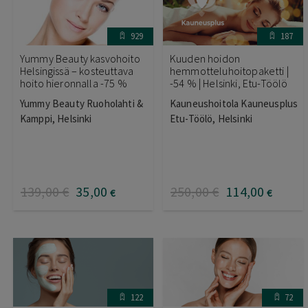
929
187
Yummy Beauty kasvohoito
Kuuden hoidon
Helsingissä – kosteuttava
hemmotteluhoitopaketti |
hoito hieronnalla -75 %
-54 % | Helsinki, Etu-Töölö
Yummy Beauty Ruoholahti &
Kauneushoitola Kauneusplus
Kamppi, Helsinki
Etu-Töölö, Helsinki
139
,00
€
35
,00
250
,00
€
114
,00
€
€
122
72