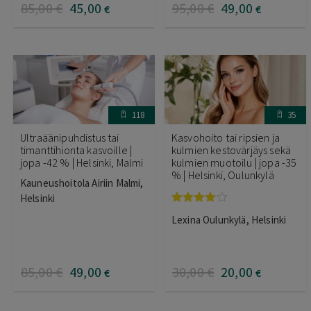
85
,00
€
45
,00
95
,00
€
49
,00
€
€
118
35
Ultraäänipuhdistus tai
Kasvohoito tai ripsien ja
timanttihionta kasvoille |
kulmien kestovärjäys sekä
jopa -42 % | Helsinki, Malmi
kulmien muotoilu | jopa -35
% | Helsinki, Oulunkylä
Kauneushoitola Airiin Malmi,
Helsinki
Arvostelu
Lexina Oulunkylä, Helsinki
tuotteesta:
4.00
/ 5
85
,00
€
49
,00
30
,00
€
20
,00
€
€