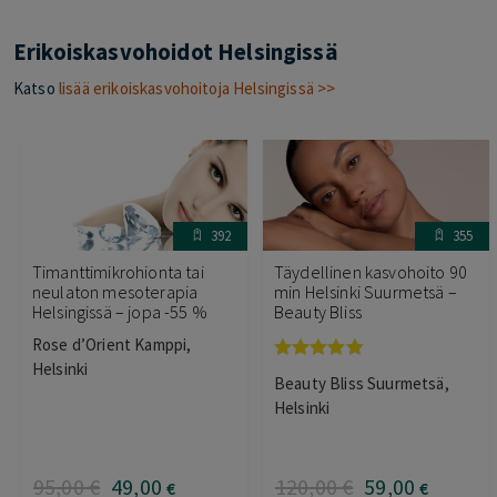
Erikoiskasvohoidot Helsingissä
Katso
lisää erikoiskasvohoitoja Helsingissä >>
392
355
Timanttimikrohionta tai
Täydellinen kasvohoito 90
neulaton mesoterapia
min Helsinki Suurmetsä –
Helsingissä – jopa -55 %
Beauty Bliss
Rose d’Orient Kamppi,
Helsinki
Arvostelu
Beauty Bliss Suurmetsä,
tuotteesta:
5.00
/ 5
Helsinki
95
,00
€
49
,00
120
,00
€
59
,00
€
€