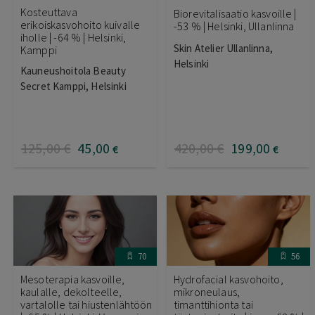
Kosteuttava
Biorevitalisaatio kasvoille |
erikoiskasvohoito kuivalle
-53 % | Helsinki, Ullanlinna
iholle | -64 % | Helsinki,
Skin Atelier Ullanlinna,
Kamppi
Helsinki
Kauneushoitola Beauty
Secret Kamppi, Helsinki
125
,00
€
45
,00
420
,00
€
199
,00
€
€
70
56
Mesoterapia kasvoille,
Hydrofacial kasvohoito,
kaulalle, dekolteelle,
mikroneulaus,
vartalolle tai hiustenlähtöön
timanttihionta tai