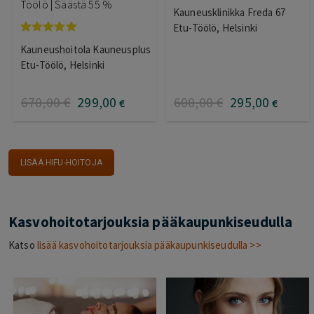
Töölö | Säästä 55 %
Kauneusklinikka Freda 67
Etu-Töölö, Helsinki
Arvostelu
Kauneushoitola Kauneusplus
tuotteesta:
5.00
/ 5
Etu-Töölö, Helsinki
670
,00
€
299
,00
600
,00
€
295
,00
€
€
LISÄÄ HIFU-HOITOJA
Kasvohoitotarjouksia pääkaupunkiseudulla
Katso
lisää kasvohoitotarjouksia pääkaupunkiseudulla >>