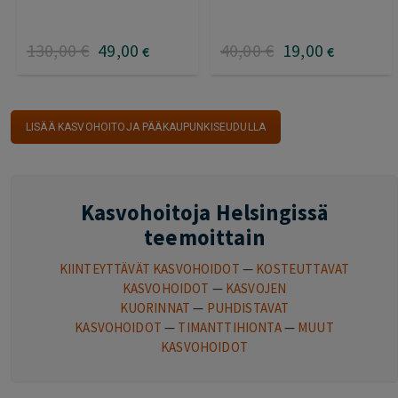
130
,00
€
49
,00
40
,00
€
19
,00
€
€
LISÄÄ KASVOHOITOJA PÄÄKAUPUNKISEUDULLA
Kasvohoitoja Helsingissä
teemoittain
KIINTEYTTÄVÄT KASVOHOIDOT
—
KOSTEUTTAVAT
KASVOHOIDOT
—
KASVOJEN
KUORINNAT
—
PUHDISTAVAT
KASVOHOIDOT
—
TIMANTTIHIONTA
—
MUUT
KASVOHOIDOT