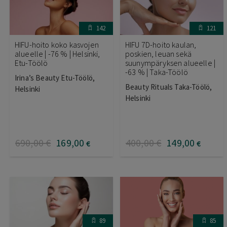
142
121
HIFU-hoito koko kasvojen
HIFU 7D-hoito kaulan,
alueelle | -76 % | Helsinki,
poskien, leuan sekä
Etu-Töölö
suunympäryksen alueelle |
-63 % | Taka-Töölö
Irina’s Beauty Etu-Töölö,
Beauty Rituals Taka-Töölö,
Helsinki
Helsinki
690
,00
€
169
,00
400
,00
€
149
,00
€
€
89
85