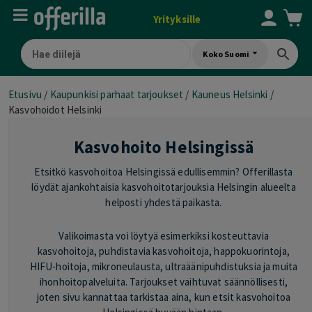
Yrityksille
Koko Suomi
Etusivu
/
Kaupunkisi parhaat tarjoukset
/
Kauneus Helsinki
/
Kasvohoidot Helsinki
Kasvohoito Helsingissä
Etsitkö kasvohoitoa Helsingissä edullisemmin? Offerillasta
löydät ajankohtaisia kasvohoitotarjouksia Helsingin alueelta
helposti yhdestä paikasta.
Valikoimasta voi löytyä esimerkiksi kosteuttavia
kasvohoitoja, puhdistavia kasvohoitoja, happokuorintoja,
HIFU-hoitoja, mikroneulausta, ultraäänipuhdistuksia ja muita
ihonhoitopalveluita. Tarjoukset vaihtuvat säännöllisesti,
joten sivu kannattaa tarkistaa aina, kun etsit kasvohoitoa