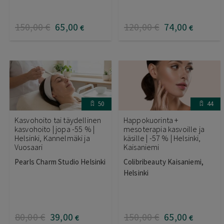
150
,00
€
65
,00
120
,00
€
74
,00
€
€
50
44
Kasvohoito tai täydellinen
Happokuorinta +
kasvohoito | jopa -55 % |
mesoterapia kasvoille ja
Helsinki, Kannelmäki ja
käsille | -57 % | Helsinki,
Vuosaari
Kaisaniemi
Pearls Charm Studio Helsinki
Colibribeauty Kaisaniemi,
Helsinki
80
,00
€
39
,00
150
,00
€
65
,00
€
€