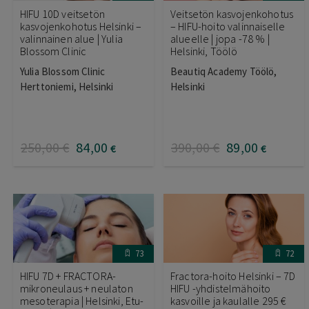
HIFU 10D veitsetön
Veitsetön kasvojenkohotus
kasvojenkohotus Helsinki –
– HIFU-hoito valinnaiselle
valinnainen alue | Yulia
alueelle | jopa -78 % |
Blossom Clinic
Helsinki, Töölö
Yulia Blossom Clinic
Beautiq Academy Töölö,
Herttoniemi, Helsinki
Helsinki
250
,00
€
84
,00
390
,00
€
89
,00
€
€
73
72
HIFU 7D + FRACTORA-
Fractora-hoito Helsinki – 7D
mikroneulaus + neulaton
HIFU -yhdistelmähoito
mesoterapia | Helsinki, Etu-
kasvoille ja kaulalle 295 €