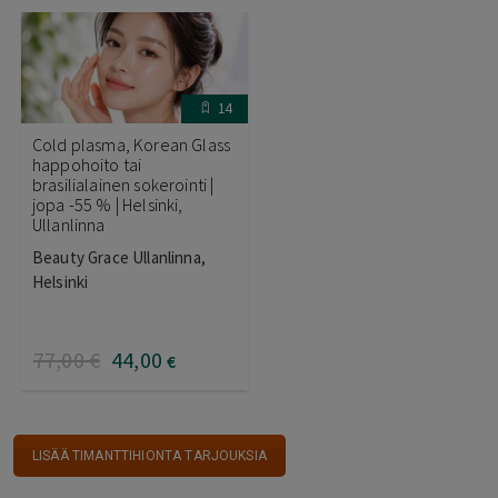
14
Cold plasma, Korean Glass
happohoito tai
brasilialainen sokerointi |
jopa -55 % | Helsinki,
Ullanlinna
Beauty Grace Ullanlinna,
Helsinki
77
,00
€
44
,00
€
LISÄÄ TIMANTTIHIONTA TARJOUKSIA