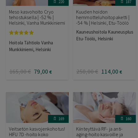
220
187
Meso kasvohoito Cryo
Kuuden hoidon
tehostuksella | -52 % |
hemmotteluhoitopaketti |
Helsinki, Vanha Munkkiniemi
-54 % | Helsinki, Etu-Töölö
Kauneushoitola Kauneusplus
Etu-Töölö, Helsinki
Arvostelu
Hoitola Tähtiolo Vanha
tuotteesta:
5.00
/ 5
Munkkiniemi, Helsinki
165
,00
€
79
,00
250
,00
€
114
,00
€
€
169
160
Veitsetön kasvojenkohotus!
Kiinteyttävä RF- ja anti-
HIFU 7D -hoito koko
aging-hoito kasvoille ja