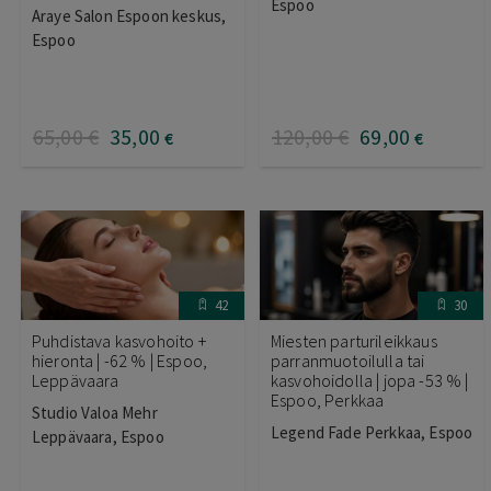
Espoo
Araye Salon Espoon keskus,
Espoo
65
,00
€
35
,00
120
,00
€
69
,00
€
€
42
30
Puhdistava kasvohoito +
Miesten parturileikkaus
hieronta | -62 % | Espoo,
parranmuotoilulla tai
Leppävaara
kasvohoidolla | jopa -53 % |
Espoo, Perkkaa
Studio Valoa Mehr
Legend Fade Perkkaa, Espoo
Leppävaara, Espoo