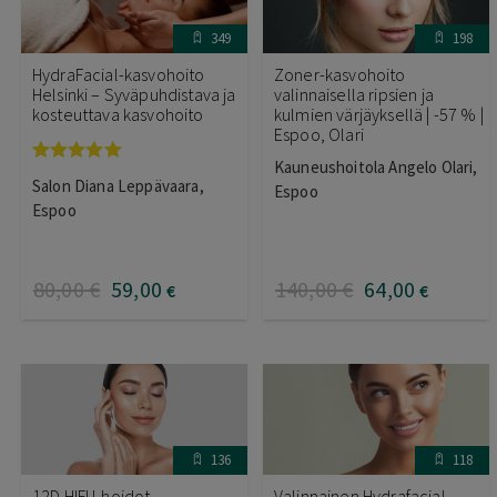
349
198
HydraFacial-kasvohoito
Zoner-kasvohoito
Helsinki – Syväpuhdistava ja
valinnaisella ripsien ja
kosteuttava kasvohoito
kulmien värjäyksellä | -57 % |
Espoo, Olari
Kauneushoitola Angelo Olari,
Arvostelu
Salon Diana Leppävaara,
Espoo
tuotteesta:
5.00
/ 5
Espoo
80
,00
€
59
,00
140
,00
€
64
,00
€
€
136
118
12D HIFU-hoidot
Valinnainen Hydrafacial