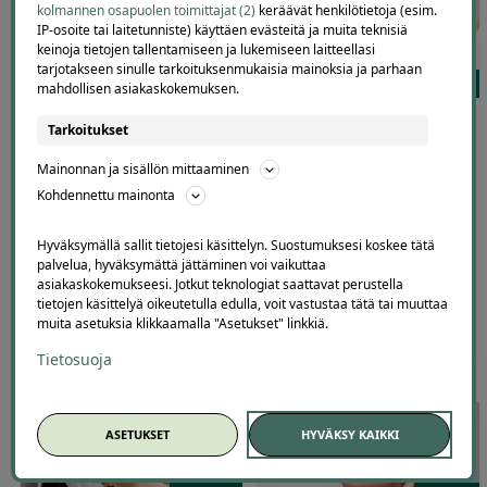
kolmannen osapuolen toimittajat (2)
keräävät henkilötietoja (esim.
IP-osoite tai laitetunniste) käyttäen evästeitä ja muita teknisiä
keinoja tietojen tallentamiseen ja lukemiseen laitteellasi
tarjotakseen sinulle tarkoituksenmukaisia mainoksia ja parhaan
121
108
mahdollisen asiakaskokemuksen.
Tasainen ja hehkuva iho! BB
LPG-hoito kasvojen, kaulan
Tarkoitukset
Glow -kasvohoito | -59 % |
sekä hartioiden hieronnalla |
Helsinki, Itäkeskus
Säästä 32 % | Helsinki,
Mainonnan ja sisällön mittaaminen
Herttoniemi
Kauneushoitola Pinkki
Kohdennettu mainonta
Itäkeskus, Helsinki
Arvostelu
Hyväksymällä sallit tietojesi käsittelyn. Suostumuksesi koskee tätä
Yulia Blossom Clinic
tuotteesta:
palvelua, hyväksymättä jättäminen voi vaikuttaa
5.00
/ 5
Herttoniemi, Helsinki
asiakaskokemukseesi. Jotkut teknologiat saattavat perustella
tietojen käsittelyä oikeutetulla edulla, voit vastustaa tätä tai muuttaa
muita asetuksia klikkaamalla "Asetukset" linkkiä.
120
,00
€
49
,00
65
,00
€
44
,00
€
€
Tietosuoja
ASETUKSET
HYVÄKSY KAIKKI