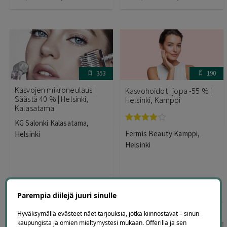
353
190
Kasvojen mikroneulaus |
Kasvohoidot | jopa -55 % |
Säästä 40 % | Helsinki,
Helsinki, Kamppi
Kalasatama
KG Salonki Kalasatama,
Arvostelu
Fermis Beauty Kamppi,
Helsinki
tuotteesta:
4.00
/ 5
Helsinki
110
,00
€
65
,00
65
,00
€
29
,00
€
€
Parempia diilejä juuri sinulle
Hyväksymällä evästeet näet tarjouksia, jotka kiinnostavat – sinun
kaupungista ja omien mieltymystesi mukaan. Offerilla ja sen