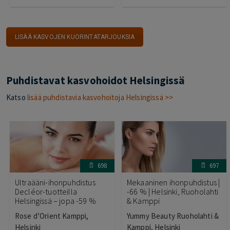
LISÄÄ KASVOJEN KUORINTATARJOUKSIA
Puhdistavat kasvohoidot Helsingissä
Katso
lisää puhdistavia kasvohoitoja Helsingissä >>
698
697
Ultraääni-ihonpuhdistus
Mekaaninen ihonpuhdistus |
Decléor-tuotteilla
-66 % | Helsinki, Ruoholahti
Helsingissä – jopa -59 %
& Kamppi
Rose d’Orient Kamppi,
Yummy Beauty Ruoholahti &
Helsinki
Kamppi, Helsinki