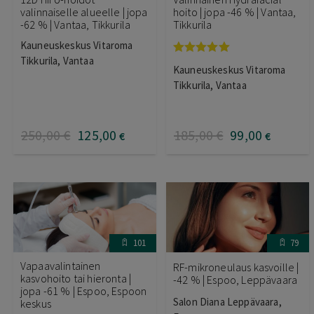
valinnaiselle alueelle | jopa
hoito | jopa -46 % | Vantaa,
-62 % | Vantaa, Tikkurila
Tikkurila
Kauneuskeskus Vitaroma
Tikkurila, Vantaa
Arvostelu
Kauneuskeskus Vitaroma
tuotteesta:
5.00
/ 5
Tikkurila, Vantaa
250
,00
€
125
,00
185
,00
€
99
,00
€
€
101
79
Vapaavalintainen
RF-mikroneulaus kasvoille |
kasvohoito tai hieronta |
-42 % | Espoo, Leppävaara
jopa -61 % | Espoo, Espoon
Salon Diana Leppävaara,
keskus