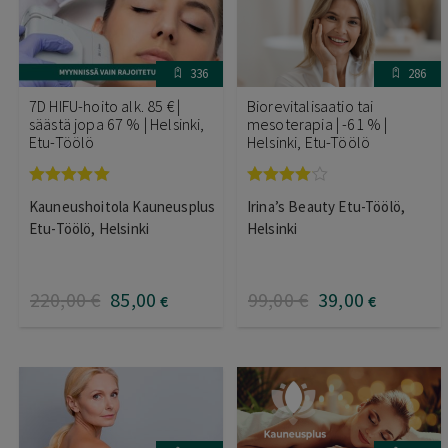
336
286
7D HIFU-hoito alk. 85 € |
Biorevitalisaatio tai
säästä jopa 67 % | Helsinki,
mesoterapia | -61 % |
Etu-Töölö
Helsinki, Etu-Töölö
Arvostelu
Arvostelu
Kauneushoitola Kauneusplus
Irina’s Beauty Etu-Töölö,
tuotteesta:
tuotteesta:
5.00
/ 5
4.00
/ 5
Etu-Töölö, Helsinki
Helsinki
220
,00
€
85
,00
99
,00
€
39
,00
€
€