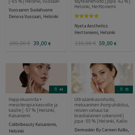
| -65 % | Helsinki, Vuosaari
täyteainehoito | jopa -62 % |
Helsinki, Herttoniemi
Vuosaaren Suolahuone
Denova Vuosaari, Helsinki
Arvostelu
Nyeta Aesthetics
tuotteesta:
5.00
/ 5
Herttoniemi, Helsinki
100
,00
€
39
,00
110
,00
€
59
,00
€
€
44
39
Happokuorinta +
Ultraäänikasvohoito,
mesoterapia kasvoille ja
mekaaninen ihonpuhdistus,
käsille | -57 % | Helsinki,
reisien vahaus tai
Kaisaniemi
brasilialainen sokerointi |
jopa -55 % | Helsinki, Kallio
Colibribeauty Kaisaniemi,
Dermaskin By Carmen Kallio,
Helsinki