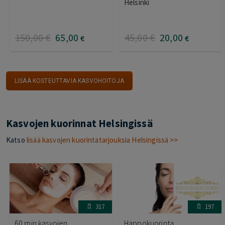
Helsinki
150
,00
€
65
,00
45
,00
€
20
,00
€
€
LISÄÄ KOSTEUTTAVIA KASVOHOITOJA
Kasvojen kuorinnat Helsingissä
Katso
lisää kasvojen kuorintatarjouksia Helsingissä >>
317
197
60 min kasvojen
Happokuorinta,