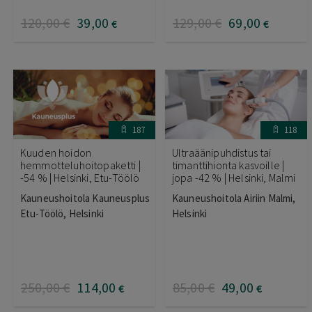
120
,00
€
39
,00
129
,00
€
69
,00
€
€
187
118
Kuuden hoidon
Ultraäänipuhdistus tai
hemmotteluhoitopaketti |
timanttihionta kasvoille |
-54 % | Helsinki, Etu-Töölö
jopa -42 % | Helsinki, Malmi
Kauneushoitola Kauneusplus
Kauneushoitola Airiin Malmi,
Etu-Töölö, Helsinki
Helsinki
250
,00
€
114
,00
85
,00
€
49
,00
€
€