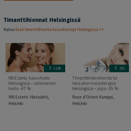
Timanttihionnat Helsingissä
Katso
lisää timanttihionta kasvohoitoja Helsingissä >>
1146
392
NN Estetic kasvohoito
Timanttimikrohionta tai
Helsingissä – valinnainen
neulaton mesoterapia
hoito -47 %
Helsingissä – jopa -55 %
NN Estetic Hietalahti,
Rose d’Orient Kamppi,
Helsinki
Helsinki