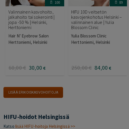
100
89
Valinnainen kasvohoito,
HIFU 10D veitsetön
jalkahoito tai sokerointi |
kasvojenkohotus Helsinki –
jopa -50 % | Helsinki,
valinnainen alue | Yulia
Herttoniemi
Blossom Clinic
Hair N’ Eyebrow Salon
Yulia Blossom Clinic
Herttoniemi, Helsinki
Herttoniemi, Helsinki
60
,00
€
30
,00
250
,00
€
84
,00
€
€
LISÄÄ ERIKOISKASVOHOITOJA
HIFU-hoidot Helsingissä
Katso
lisää HIFU-hoitoja Helsingissä >>