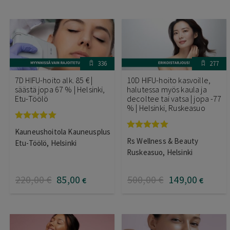
336
277
7D HIFU-hoito alk. 85 € |
10D HIFU-hoito kasvoille,
säästä jopa 67 % | Helsinki,
halutessa myös kaula ja
Etu-Töölö
decoltee tai vatsa | jopa -77
% | Helsinki, Ruskeasuo
Arvostelu
Kauneushoitola Kauneusplus
tuotteesta:
Arvostelu
Rs Wellness & Beauty
5.00
/ 5
Etu-Töölö, Helsinki
tuotteesta:
5.00
/ 5
Ruskeasuo, Helsinki
220
,00
€
85
,00
500
,00
€
149
,00
€
€