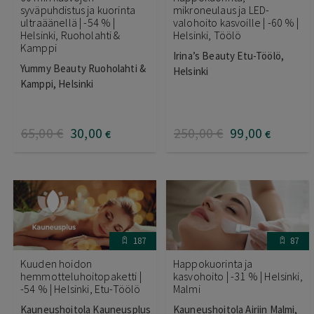
syväpuhdistus ja kuorinta
mikroneulaus ja LED-
ultraäänellä | -54 % |
valohoito kasvoille | -60 % |
Helsinki, Ruoholahti &
Helsinki, Töölö
Kamppi
Irina’s Beauty Etu-Töölö,
Yummy Beauty Ruoholahti &
Helsinki
Kamppi, Helsinki
65
,00
€
30
,00
250
,00
€
99
,00
€
€
187
87
Kuuden hoidon
Happokuorinta ja
hemmotteluhoitopaketti |
kasvohoito | -31 % | Helsinki,
-54 % | Helsinki, Etu-Töölö
Malmi
Kauneushoitola Kauneusplus
Kauneushoitola Airiin Malmi,