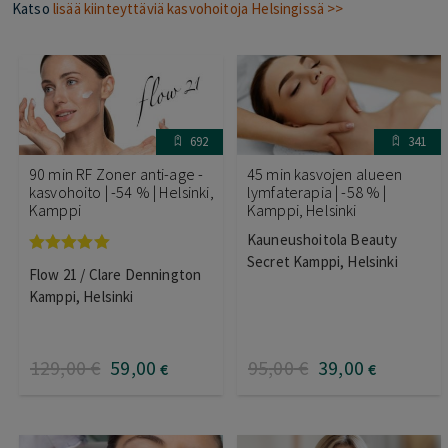
Katso
lisää kiinteyttäviä kasvohoitoja Helsingissä >>
692
341
90 min RF Zoner anti-age -
45 min kasvojen alueen
kasvohoito | -54 % | Helsinki,
lymfaterapia | -58 % |
Kamppi
Kamppi, Helsinki
Kauneushoitola Beauty
Secret Kamppi, Helsinki
Arvostelu
Flow 21 / Clare Dennington
tuotteesta:
5.00
/ 5
Kamppi, Helsinki
129
,00
€
59
,00
95
,00
€
39
,00
€
€